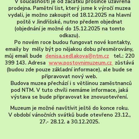
V současnosti je od začátku prosince uzavřena
prodejna. Pamětní list, který jsme k výročí muzea
vydali, je možno zakoupit od 18.12.2025 na hlavní
poště v Jindřišské, nutno předem objednat
(objednání je možné do 15.12.2025 na tomto
odkazu).
Po novém roce budou fungovat nové kontakty,
emaily by měly být po nějakou dobu přesměrovány,
můj email bude
denisa.sedlakova@ntm.cz
tel.: 220
399 143. Adresa
www.postovnimuzeum.cz
zůstává
(budou zde pouze základní informace), ale bude se
připravovat nový web.
Budova muzea přechází i s většinou zaměstnanců
pod NTM. V tuto chvíli nemáme informace, jaká
výstava se bude připravovat ke znovuotevření.
Muzeum je možné navštívit ještě do konce roku.
V období vánočních svátků bude otevřeno 23.12.,
27.- 28.12. a 30.12.2025.