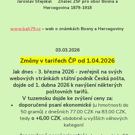
Jaroslav Stejskal Znalec ZSF pro obor Bosna a
Hercegovina 1879-1918
www.bah79.cz
– web o známkách Bosny a Hercegoviny
03.03.2026
Změny v tarifech ČP od 1.04.2026
Jak dnes - 3. března 2026 - zveřejnil na svých
webových stránkách
státní podnik Česká pošta,
dojde od 1. dubna 2026 k navýšení některých
poštovních tarifů.
V tuzemsku dojde ke zvýšení ceny
za:
doporučené psaní ekonomické
(u hmotnosti do
50 gramů) z dnešních 77,00 CZK na 83,00 CZK,
tedy
o +6,00 CZK
, obdobně u vyšších váhových
kategorií