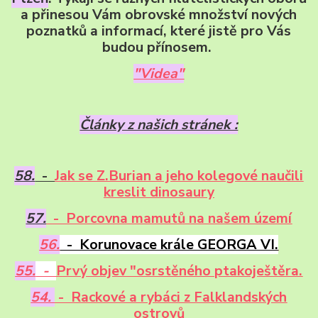
a přinesou Vám obrovské množství nových
poznatků a informací, které jistě pro Vás
budou přínosem.
"Videa"
Články z našich stránek :
58.
-
Jak se Z.Burian a jeho kolegové naučili
kreslit dinosaury
57.
- Porcovna mamutů na našem území
56.
- Korunovace krále GEORGA VI.
55.
-
Prvý objev "osrstěného ptakoještěra.
54.
- Rackové a rybáci z Falklandských
ostrovů