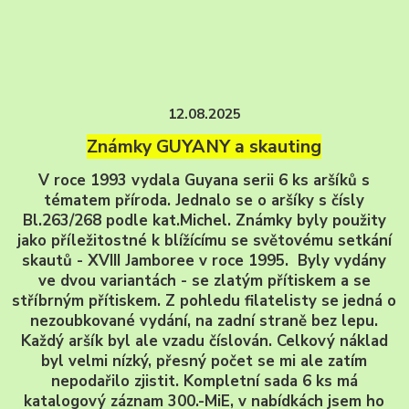
12.08.2025
Známky GUYANY a skauting
V roce 1993 vydala Guyana serii 6 ks aršíků s
tématem příroda. Jednalo se o aršíky s čísly
Bl.263/268 podle kat.Michel. Známky byly použity
jako příležitostné k blížícímu se světovému setkání
skautů - XVIII Jamboree v roce 1995. Byly vydány
ve dvou variantách - se zlatým přítiskem a se
stříbrným přítiskem. Z pohledu filatelisty se jedná o
nezoubkované vydání, na zadní straně bez lepu.
Každý aršík byl ale vzadu číslován. Celkový náklad
byl velmi nízký, přesný počet se mi ale zatím
nepodařilo zjistit. Kompletní sada 6 ks má
katalogový záznam 300.-MiE, v nabídkách jsem ho