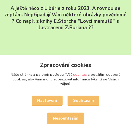
A ještě něco z Libérie z roku 2023. A rovnou se
zeptám. Nepřipadají Vám některé obrázky povědomé
? Co např. z knihy E.Štorcha "Lovci mamutů" s
ilustracemi Z.Buriana ??
Zpracování cookies
Náše stránky a partneři potřebují Váš
souhlas
s použitím souborů
cookies, aby Vám mohli zobrazovat informace týkající se Vašich
zájmů.
Nastavení
Souhlasím
Novinky z našeho blogu
Nesouhlasím