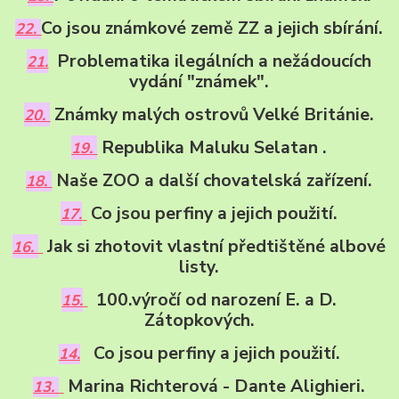
Co jsou známkové země ZZ a jejich sbírání.
22.
Problematika ilegálních a nežádoucích
21.
vydání "známek".
Známky malých ostrovů Velké Británie.
20.
Republika Maluku Selatan .
19.
Naše ZOO a další chovatelská zařízení.
18.
Co jsou perfiny a jejich použití.
17.
Jak si zhotovit vlastní předtištěné albové
16.
listy.
100.výročí od narození E. a D.
15.
Zátopkových.
Co jsou perfiny a jejich použití.
14.
Marina Richterová -
Dante Alighieri.
13.