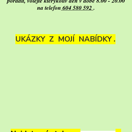
poradit, volejte kterýkoliv den v době 8.00 - 20.00
na telefon
604 580 592
.
UKÁZKY Z MOJÍ NABÍDKY .