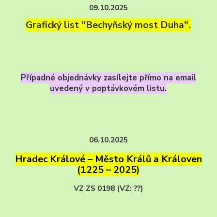
09.10.2025
Grafický list "Bechyňský most Duha".
Případné objednávky zasílejte přímo na email
uvedený v poptávkovém listu.
06.10.2025
Hradec Králové – Město Králů a Královen
(1225 – 2025)
VZ ZS 0198 (VZ: ??)