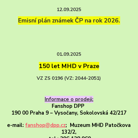
12.09.2025
Emisní plán známek ČP na rok 2026.
01.09.2025
150 let MHD v Praze
VZ ZS 0196 (VZ: 2044-2051)
Informace o prodeji:
Fanshop DPP
190 00 Praha 9 – Vysočany,
Sokolovská 42/217
e-mail:
fanshop@dpp.cz
; Muzeum MHD Patočkova
132/2,