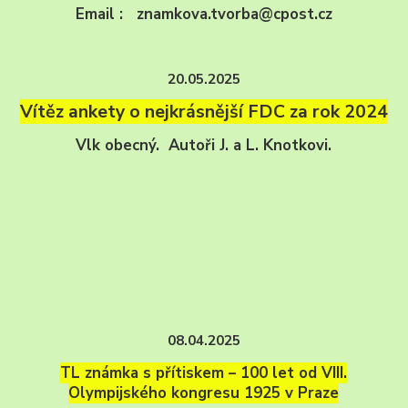
Email : znamkova.tvorba@cpost.cz
20.05.2025
Vítěz ankety o nejkrásnější FDC za rok 2024
Vlk obecný. Autoři J. a L. Knotkovi.
08.04.2025
TL známka s přítiskem – 100 let od VIII.
Olympijského kongresu 1925 v Praze