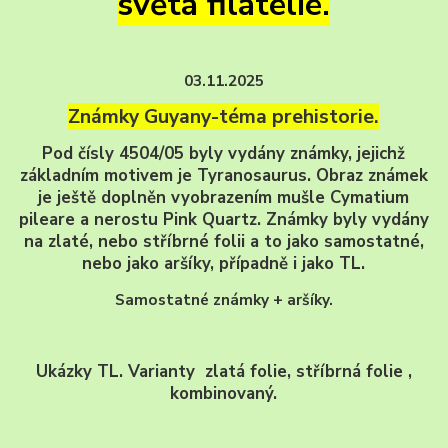
světa filatelie.
03.11.2025
Známky Guyany-téma prehistorie.
Pod čísly 4504/05 byly vydány známky, jejichž
základním motivem je Tyranosaurus. Obraz známek
je ještě doplněn vyobrazením mušle Cymatium
pileare a nerostu Pink Quartz. Známky byly vydány
na zlaté, nebo stříbrné folii a to jako samostatné,
nebo jako aršíky, případně i jako TL.
Samostatné známky + aršíky.
Ukázky TL. Varianty zlatá folie, stříbrná folie ,
kombinovaný.