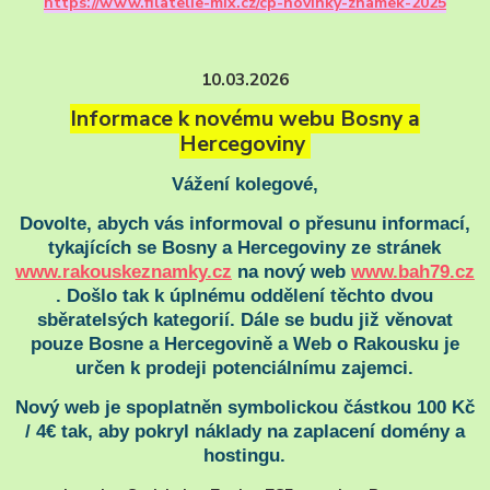
https://www.filatelie-mix.cz/cp-novinky-znamek-2025
10.03.2026
Informace k novému webu
Bosny a
Hercegoviny
Vážení kolegové,
Dovolte, abych vás informoval o přesunu informací,
tykajících se Bosny a Hercegoviny ze stránek
www.rakouskeznamky.cz
na nový web
www.bah79.cz
. Došlo tak k úplnému oddělení těchto dvou
sběratelsých kategorií. Dále se budu již věnovat
pouze Bosne a Hercegovině a Web o Rakousku je
určen k prodeji potenciálnímu zajemci.
Nový web je spoplatněn symbolickou částkou 100 Kč
/ 4€ tak, aby pokryl náklady na zaplacení domény a
hostingu.