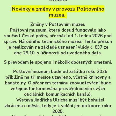
Novinky a změny v provozu Poštovního
muzea.
Změny v Poštovním muzeu
Poštovní muzeum, které dosud fungovalo jako
součást České pošty, přechází od 1. ledna 2026 pod
správu Národního technického muzea. Tento přesun
je realizován na základě usnesení vlády č. 837 ze
dne 29.10. s účinností od uvedeného data.
S převodem je spojeno i několik dočasných omezení.
Poštovní muzeum bude od začátku roku 2026
přibližně na tři měsíce uzavřeno, včetně knihovny a
badatelny. O přesném termínu znovuotevření bude
veřejnost informována prostřednictvím svých
oficiálních komunikačních kanálů.
Výstava Jindřicha Ulricha musí být bohužel
zkrácena o měsíc, tedy je k vidění jen do konce roku
2025.