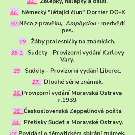
Zálepky, nálepky a další.
32.
Německý "létající člun" Dornier DO-X
31.
Něco z pravěku,
Amphycion
- medvědí
30.
pes.
Žáby pralesničky na známkách.
29.
Sudety - Provizorní vydání Karlovy
28-1.
Vary.
Sudety - Provizorní vydání Liberec.
28.
Dlouhé série známek.
27.
Provizorní vydání Moravská Ostrava
26.
r.1939
Československá Zeppelinová pošta
25.
Přetisky Sudet a Moravské Ostravy.
24.
Povídání o tématickém sbírání známek.
23.