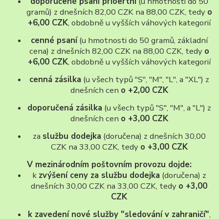
doporučené psaní prioertní
(u hmotnosti do 50
gramů) z dnešních 82,00 CZK na 88,00 CZK, tedy
o
+6,00 CZK
, obdobně u vyšších váhových kategorií
cenné psaní
(u hmotnosti do 50 gramů, základní
cena) z dnešních 82,00 CZK na 88,00 CZK, tedy
o
+6,00 CZK
, obdobně u vyšších váhových kategorií
cenná zásilka
(u všech typů "S", "M", "L", a "XL") z
dnešních cen
o +2,00 CZK
doporučená zásilka
(u všech typů "S", "M", a "L") z
dnešních cen
o +3,00 CZK
za
službu dodejka
(doručena) z dnešních 30,00
CZK na 33,00 CZK, tedy
o +3,00 CZK
V mezinárodním poštovním provozu dojde:
k
zvýšení ceny za službu dodejka
(doručena) z
dnešních 30,00 CZK na 33,00 CZK, tedy
o +3,00
CZK
k zavedení nové služby "sledování v zahraničí"
,