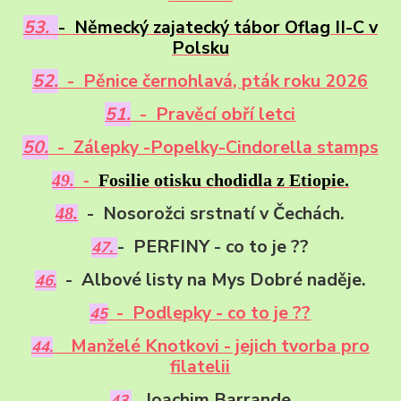
53.
- Německý zajatecký tábor Oflag II-C v
Polsku
52.
- Pěnice černohlavá, pták roku 2026
51.
- Pravěcí obří letci
50.
- Zálepky -Popelky-Cindorella stamps
49.
-
Fosilie otisku chodidla z Etiopie.
- Nosorožci srstnatí v Čechách.
48.
- PERFINY - co to je ??
47.
- Albové listy na Mys Dobré naděje.
46.
- Podlepky - co to je ??
45
Manželé Knotkovi - jejich tvorba pro
44.
filatelii
Joachim Barrande
43.