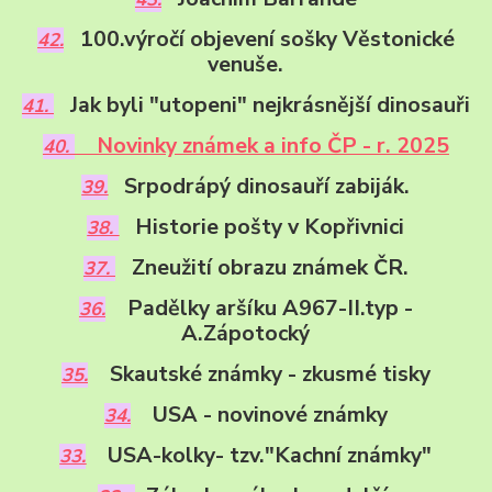
100.výročí objevení sošky Věstonické
42.
venuše.
Jak byli "utopeni" nejkrásnější dinosauři
41.
Novinky známek a info ČP - r. 2025
40.
Srpodrápý dinosauří zabiják.
39.
Historie pošty v Kopřivnici
38.
Zneužití obrazu známek ČR.
37.
Padělky aršíku A967-II.typ -
36.
A.Zápotocký
Skautské známky - zkusmé tisky
35.
USA - novinové známky
34.
USA-kolky- tzv."Kachní známky"
33.