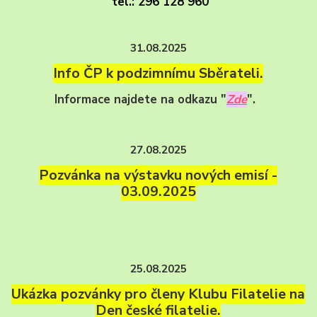
tel.: 296 128 960
31.08.2025
Info ČP k podzimnímu Sběrateli.
Informace najdete na odkazu "
Zde
".
27.08.2025
Pozvánka na výstavku nových emisí -
03.09.2025
25.08.2025
Ukázka pozvánky pro členy Klubu Filatelie na
Den české filatelie.