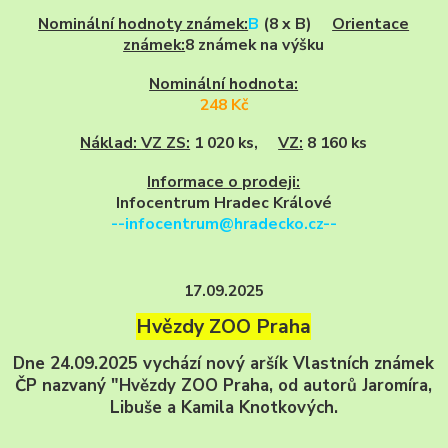
Nominální hodnoty známek:
B
(8 x B)
Orientace
známek:
8 známek na výšku
Nominální hodnota:
248 Kč
Náklad:
VZ ZS:
1 020 ks,
VZ:
8 160 ks
Informace o prodeji:
Infocentrum Hradec Králové
--infocentrum@hradecko.cz--
17.09.2025
Hvězdy ZOO Praha
Dne 24.09.2025 vychází nový aršík Vlastních známek
ČP nazvaný "Hvězdy ZOO Praha, od autorů Jaromíra,
Libuše a Kamila Knotkových.