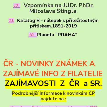
Vzpomínka na JUDr. PhDr.
12.
Miloslava Stingla.
Katalog R - nálepek s příležitostným
11.
přítiskem.
1891-2019
Planeta "PRAHA".
10.
ČR - NOVINKY ZNÁMEK A
ZAJÍMAVÉ INFO Z FILATELIE
ZAJÍMAVOSTI Z ČR a SR.
Podrobnější informace k novinkám ČP
najdete na :