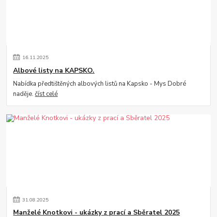
16
.
11
.
2025
Albové listy na KAPSKO.
Nabídka předtištěných albových listů na Kapsko - Mys Dobré
naděje.
číst celé
31
.
08
.
2025
Manželé Knotkovi - ukázky z prací a Sběratel 2025