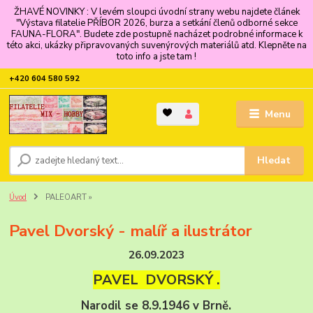
ŽHAVÉ NOVINKY : V levém sloupci úvodní strany webu najdete článek
"Výstava filatelie PŘÍBOR 2026, burza a setkání členů odborné sekce
FAUNA-FLORA". Budete zde postupně nacházet podrobné informace k
této akci, ukázky připravovaných suvenýrových materiálů atd. Klepněte na
toto info a jste tam !
+420 604 580 592
Menu
Hledat
Úvod
PALEOART »
Pavel Dvorský - malíř a ilustrátor
26.09.2023
PAVEL
DVORSKÝ
.
Narodil se 8.9.1946 v Brně.