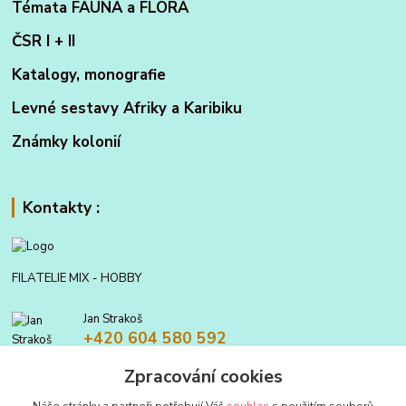
Témata FAUNA a FLORA
ČSR I + II
Katalogy, monografie
Levné sestavy Afriky a Karibiku
Známky kolonií
Kontakty :
FILATELIE MIX - HOBBY
Jan Strakoš
+420 604 580 592
Zpracování cookies
filatelie.mix@seznam.cz