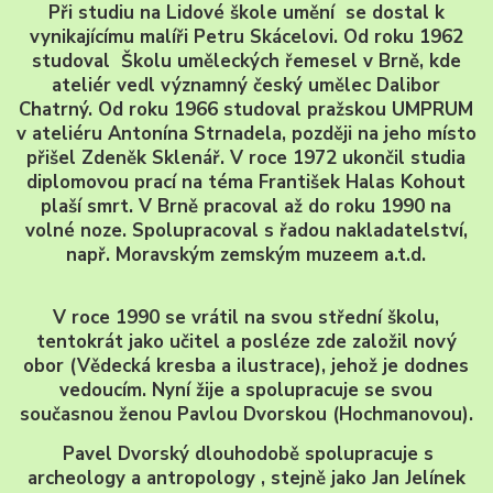
Při studiu na Lidové škole umění se dostal k
vynikajícímu malíři Petru Skácelovi. Od roku 1962
studoval Školu uměleckých řemesel v Brně, kde
ateliér vedl významný český umělec Dalibor
Chatrný. Od roku 1966 studoval pražskou UMPRUM
v ateliéru Antonína Strnadela, později na jeho místo
přišel Zdeněk Sklenář. V roce 1972 ukončil studia
diplomovou prací na téma František Halas Kohout
plaší smrt. V Brně pracoval až do roku 1990 na
volné noze. Spolupracoval s řadou nakladatelství,
např. Moravským zemským muzeem a.t.d.
V roce 1990 se vrátil na svou střední školu,
tentokrát jako učitel a posléze zde založil nový
obor (Vědecká kresba a ilustrace), jehož je dodnes
vedoucím. Nyní žije a spolupracuje se svou
současnou ženou Pavlou Dvorskou (Hochmanovou).
Pavel Dvorský dlouhodobě spolupracuje s
archeology a antropology , stejně jako Jan Jelínek