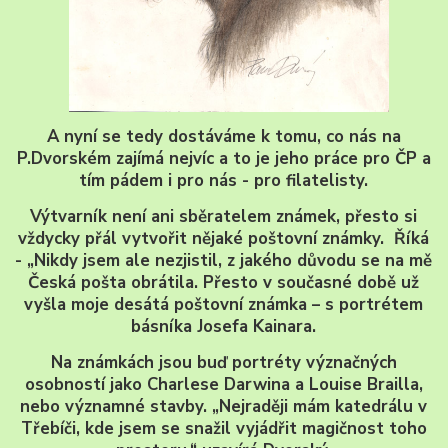
A nyní se tedy dostáváme k tomu, co nás na
P.Dvorském zajímá nejvíc a to je jeho práce pro ČP a
tím pádem i pro nás - pro filatelisty.
Výtvarník není ani sběratelem známek, přesto si
vždycky přál vytvořit nějaké poštovní známky. Říká
- „Nikdy jsem ale nezjistil, z jakého důvodu se na mě
Česká pošta obrátila. Přesto v současné době už
vyšla moje desátá poštovní známka – s portrétem
básníka Josefa Kainara.
Na známkách jsou buď portréty význačných
osobností jako Charlese Darwina a Louise Brailla,
nebo významné stavby. „Nejraději mám katedrálu v
Třebíči, kde jsem se snažil vyjádřit magičnost toho