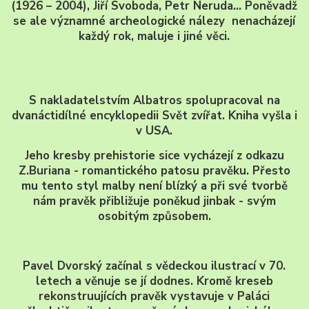
(1926 – 2004), Jiří Svoboda, Petr Neruda… Poněvadž
se ale významné archeologické nálezy nenacházejí
každý rok, maluje i jiné věci.
S nakladatelstvím Albatros spolupracoval na
dvanáctidílné encyklopedii Svět zvířat.
Kniha
vyšla i
v USA.
Jeho kresby prehistorie sice vycházejí z odkazu
Z.Buriana - romantického patosu pravěku. Přesto
mu tento styl malby není blízký a při své tvorbě
nám pravěk přibližuje poněkud jinbak - svým
osobitým způsobem.
Pavel Dvorský začínal s vědeckou ilustrací v 70.
letech a věnuje se jí dodnes. Kromě kreseb
rekonstruujících pravěk vystavuje v Paláci