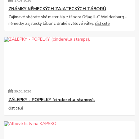
17
.
03
.
2026
ZNÁMKY NĚMECKÝCH ZAJATECKÝCH TÁBORŮ
Zajímavé sběratelské materiály z tábora Oflag II-C Woldenburg -
německý zajatecký tábor z druhé světové války.
číst celé
30
.
01
.
2026
ZÁLEPKY - POPELKY (cinderella stamps).
číst celé