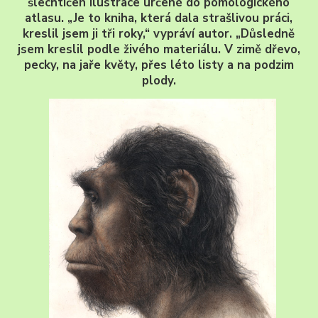
šlechtičen ilustrace určené do pomologického
atlasu. „Je to kniha, která dala strašlivou práci,
kreslil jsem ji tři roky,“ vypráví autor. „Důsledně
jsem kreslil podle živého materiálu. V zimě dřevo,
pecky, na jaře květy, přes léto listy a na podzim
plody.