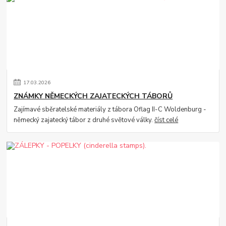
17
.
03
.
2026
ZNÁMKY NĚMECKÝCH ZAJATECKÝCH TÁBORŮ
Zajímavé sběratelské materiály z tábora Oflag II-C Woldenburg -
německý zajatecký tábor z druhé světové války.
číst celé