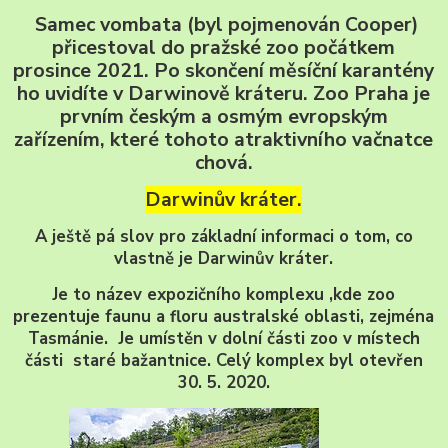
Samec vombata (byl pojmenován Cooper)
přicestoval do pražské zoo počátkem
prosince 2021. Po skončení měsíční karantény
ho uvidíte v Darwinově kráteru. Zoo Praha je
prvním českým a osmým evropským
zařízením, které tohoto atraktivního vačnatce
chová.
Darwinův kráter.
A ještě pá slov pro základní informaci o tom, co
vlastně je Darwinův kráter.
Je to název expozičního komplexu ,kde zoo
prezentuje faunu a floru australské oblasti, zejména
Tasmánie. Je umístěn v dolní části zoo v místech
části staré bažantnice.
Celý komplex byl otevřen
30. 5. 2020.