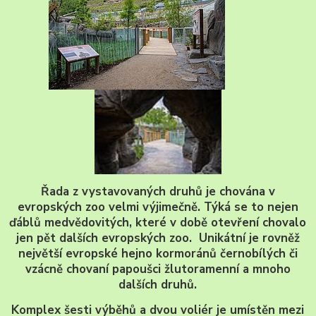
Řada z vystavovaných druhů je chována v
evropských zoo velmi výjimečně. Týká se to nejen
ďáblů medvědovitých, které v době otevření chovalo
jen pět dalších evropských zoo. Unikátní je rovněž
největší evropské hejno kormoránů černobílých či
vzácně chovaní papoušci žlutoramenní a mnoho
dalších druhů.
Komplex šesti výběhů a dvou voliér je umístěn mezi