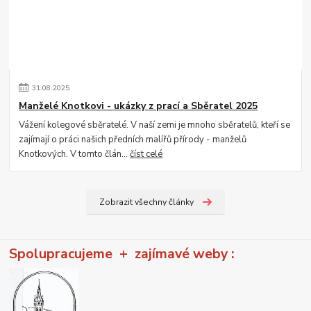
31
.
08
.
2025
Manželé Knotkovi - ukázky z prací a Sběratel 2025
Vážení kolegové sběratelé. V naší zemi je mnoho sběratelů, kteří se
zajímají o práci našich předních malířů přírody - manželů
Knotkových. V tomto člán...
číst celé
Zobrazit všechny články
Spolupracujeme + zajímavé weby :