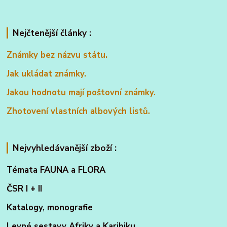
Nejčtenější články :
Známky bez názvu státu.
Jak ukládat známky.
Jakou hodnotu mají poštovní známky.
Zhotovení vlastních albových listů.
Nejvyhledávanější zboží :
Témata FAUNA a FLORA
ČSR I + II
Katalogy, monografie
Levné sestavy Afriky a Karibiku