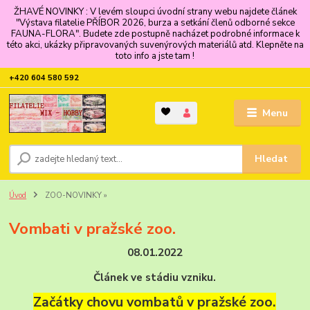
ŽHAVÉ NOVINKY : V levém sloupci úvodní strany webu najdete článek
"Výstava filatelie PŘÍBOR 2026, burza a setkání členů odborné sekce
FAUNA-FLORA". Budete zde postupně nacházet podrobné informace k
této akci, ukázky připravovaných suvenýrových materiálů atd. Klepněte na
toto info a jste tam !
+420 604 580 592
Menu
Hledat
Úvod
ZOO-NOVINKY »
Vombati v pražské zoo.
08.01.2022
Článek ve stádiu vzniku.
Začátky chovu vombatů v pražské zoo.