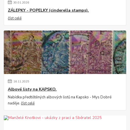
30
.
01
.
2026
ZÁLEPKY - POPELKY (cinderella stamps).
číst celé
16
.
11
.
2025
Albové listy na KAPSKO.
Nabídka předtištěných albových listů na Kapsko - Mys Dobré
naděje.
číst celé