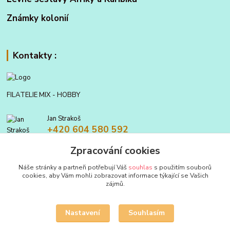
Známky kolonií
Kontakty :
FILATELIE MIX - HOBBY
Jan Strakoš
+420 604 580 592
Zpracování cookies
filatelie.mix@seznam.cz
Náše stránky a partneři potřebují Váš
souhlas
s použitím souborů
cookies, aby Vám mohli zobrazovat informace týkající se Vašich
zájmů.
Nastavení
Souhlasím
Upravit sběr cookies.