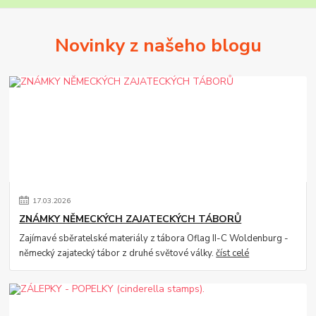
Novinky z našeho blogu
17
.
03
.
2026
ZNÁMKY NĚMECKÝCH ZAJATECKÝCH TÁBORŮ
Zajímavé sběratelské materiály z tábora Oflag II-C Woldenburg -
německý zajatecký tábor z druhé světové války.
číst celé