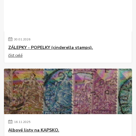
30
.
01
.
2026
ZÁLEPKY - POPELKY (cinderella stamps).
číst celé
16
.
11
.
2025
Albové listy na KAPSKO.