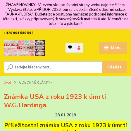
ŽHAVÉ NOVINKY : V levém sloupci úvodní strany webu najdete článek
"Výstava filatelie PŘÍBOR 2026, burza a setkání členů odborné sekce
FAUNA-FLORA". Budete zde postupně nacházet podrobné informace k
této akci, ukázky připravovaných suvenýrových materiálů atd. Klepněte na
toto info a jste tam !
+420 604 580 592
Menu
Hledat
Úvod
ODBORNÉ ČLÁNKY »
Známka USA z roku 1923 k úmrtí
W.G.Hardinga.
2
8.01.2019
Příležitostní známka USA z roku 1923 k úmrtí