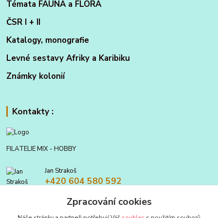
Témata FAUNA a FLORA
ČSR I + II
Katalogy, monografie
Levné sestavy Afriky a Karibiku
Známky kolonií
Kontakty :
FILATELIE MIX - HOBBY
Jan Strakoš
+420 604 580 592
Zpracování cookies
filatelie.mix@seznam.cz
Náše stránky a partneři potřebují Váš
souhlas
s použitím souborů