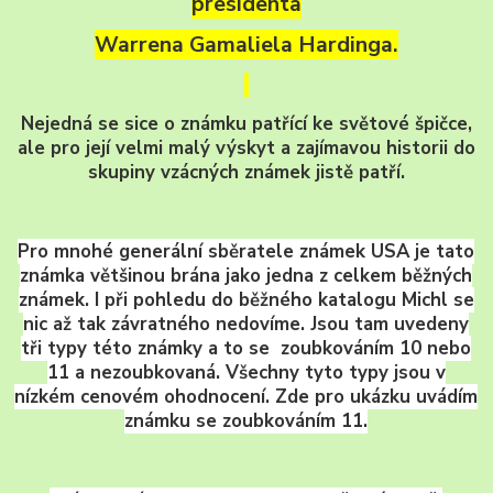
presidenta
Warrena Gamaliela Hardinga.
Nejedná se sice o známku patřící ke světové špičce,
ale pro její velmi malý výskyt a zajímavou historii do
skupiny vzácných známek jistě patří.
Pro mnohé generální sběratele známek USA je tato
známka většinou brána jako jedna z celkem běžných
známek. I při pohledu do běžného katalogu Michl se
nic až tak závratného nedovíme. Jsou tam uvedeny
tři typy této známky a to se zoubkováním 10 nebo
11 a nezoubkovaná. Všechny tyto typy jsou v
nízkém cenovém ohodnocení. Zde pro ukázku uvádím
známku se zoubkováním 11.