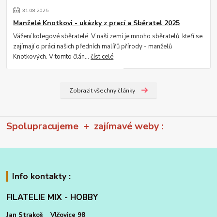
31
.
08
.
2025
Manželé Knotkovi - ukázky z prací a Sběratel 2025
Vážení kolegové sběratelé. V naší zemi je mnoho sběratelů, kteří se
zajímají o práci našich předních malířů přírody - manželů
Knotkových. V tomto člán...
číst celé
Zobrazit všechny články
Spolupracujeme + zajímavé weby :
Info kontakty :
FILATELIE MIX - HOBBY
Jan Strakoš Vlčovice 98