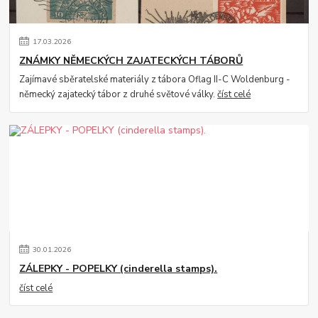
17
.
03
.
2026
ZNÁMKY NĚMECKÝCH ZAJATECKÝCH TÁBORŮ
Zajímavé sběratelské materiály z tábora Oflag II-C Woldenburg -
německý zajatecký tábor z druhé světové války.
číst celé
30
.
01
.
2026
ZÁLEPKY - POPELKY (cinderella stamps).
číst celé