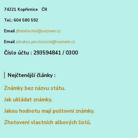
74221 Kopřivnice ČR
Tel.: 604 580 592
Email :
filatelie.mix@seznam.cz
Email :
strakos.jan.vlcovice@seznam.cz
Číslo účtu : 293594841 / 0300
Nejčtenější články :
Známky bez názvu státu.
Jak ukládat známky.
Jakou hodnotu mají poštovní známky.
Zhotovení vlastních albových listů.