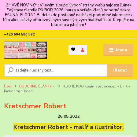
ŽHAVÉ NOVINKY : V levém sloupci úvodní strany webu najdete článek
"Výstava filatelie PŘÍBOR 2026, burza a setkání členů odborné sekce
FAUNA-FLORA". Budete zde postupně nacházet podrobné informace k
této akci, ukázky připravovaných suvenýrových materiálů atd. Klepněte na
toto info a jste tam !
+420 604 580 592
Menu
Hledat
Úvod
ODBORNÉ ČLÁNKY »
KDO JE KDO -zajímavé osobnosti » E - K »
Kretschmer Robert
Kretschmer Robert
26.05.2022
Kretschmer Robert - malíř a ilustrátor.