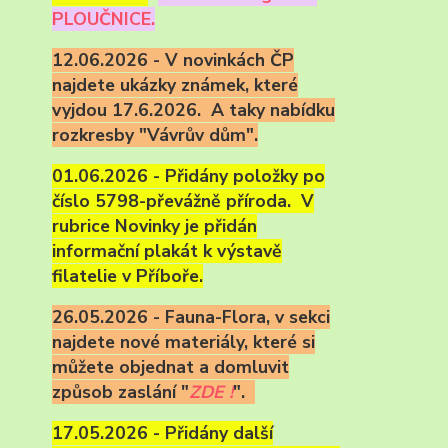
PLOUČNICE.
12.06.2026 - V novinkách ČP
najdete ukázky známek, které
vyjdou 17.6.2026. A taky nabídku
rozkresby "Vávrův dům".
01.06.2026 - Přidány položky po
číslo 5798-převážně příroda. V
rubrice Novinky je přidán
informační plakát k výstavě
filatelie v Příboře.
26.05.2026 - Fauna-Flora, v sekci
najdete nové materiály, které si
můžete objednat a domluvit
způsob zaslání "
ZDE !
".
17.05.2026 - Přidány další