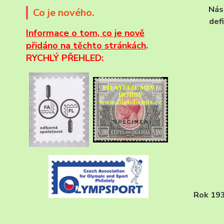
Nás
Co je nového.
def
Informace
o tom, co je nově
přidáno na těchto stránkách
.
RYCHLÝ PŘEHLED:
Rok 1930