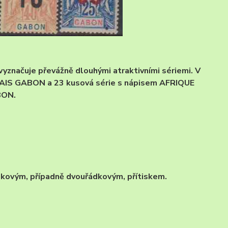
 vyznačuje převážně dlouhými atraktivními sériemi. V
AIS GABON a 23 kusová série s nápisem AFRIQUE
BON.
řádkovým, případně dvouřádkovým, přítiskem.