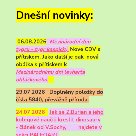
Dnešní novinky:
06.08.2026
Mezinárodní den
tygrů - tygr kaspický
.
Nové CDV s
přítiskem. Jako další je pak nová
obálka s přítiskem k
Mezinárodnímu dni levharta
obláčkového.
29.07.2026 Doplněny položky do
čísla 5840, převážně příroda.
24.07.2026
Ja
k se Z.Burian a jeho
kolegové naučili kreslit dinosaury
- článek od V.Sochy,
najdete v
sekci PALEOART