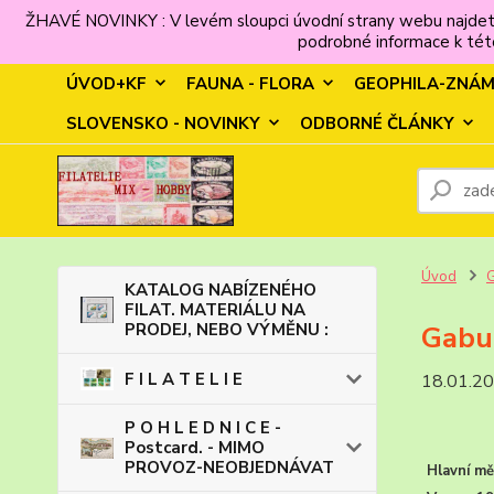
ŽHAVÉ NOVINKY : V levém sloupci úvodní strany webu najdet
podrobné informace k této
ÚVOD+KF
FAUNA - FLORA
GEOPHILA-ZNÁ
SLOVENSKO - NOVINKY
ODBORNÉ ČLÁNKY
Úvod
KATALOG NABÍZENÉHO
FILAT. MATERIÁLU NA
PRODEJ, NEBO VÝMĚNU :
Gabu
F I L A T E L I E
18.01.2
P O H L E D N I C E -
Postcard. - MIMO
PROVOZ-NEOBJEDNÁVAT
Hlavní mě