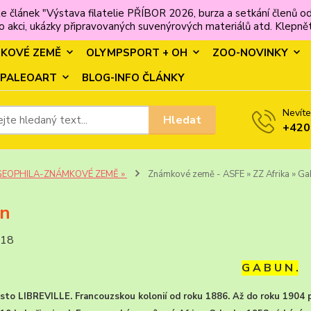
e článek "Výstava filatelie PŘÍBOR 2026, burza a setkání člen
 akci, ukázky připravovaných suvenýrových materiálů atd. Klepněte
MKOVÉ ZEMĚ
OLYMPSPORT + OH
ZOO-NOVINKY
PALEOART
BLOG-INFO ČLÁNKY
Nevíte
Hledat
+420
GEOPHILA-ZNÁMKOVÉ ZEMĚ »
Známkové země - ASFE » ZZ Afrika » G
n
018
G A B U N .
sto LIBREVILLE. Francouzskou kolonií od roku 1886. Až do roku 1904 p