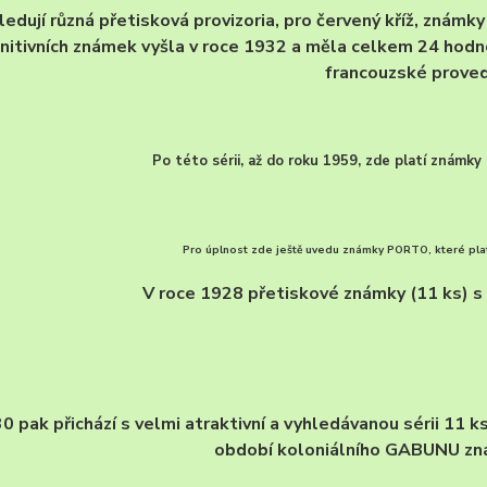
ledují různá přetisková provizoria, pro červený kříž, známk
initivních známek vyšla v roce 1932 a měla celkem 24 hodn
francouzské proved
Po této sérii, až do roku 1959, zde platí známky
Pro úplnost zde ještě uvedu známky PORTO, které pla
V roce 1928 přetiskové známky (11 ks) s
 pak přichází s velmi atraktivní a vyhledávanou sérii 11 k
období koloniálního GABUNU zn