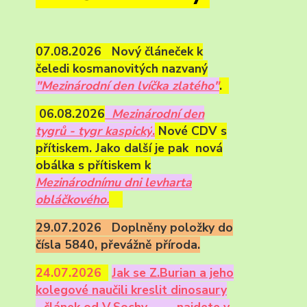
07.08.2026 Nový článeček k
čeledi kosmanovitých nazvaný
"Mezinárodní den lvíčka zlatého"
.
06.08.2026
Mezinárodní den
tygrů - tygr kaspický
.
Nové CDV s
přítiskem. Jako další je pak nová
obálka s přítiskem k
Mezinárodnímu dni levharta
obláčkového.
29.07.2026 Doplněny položky do
čísla 5840, převážně příroda.
24.07.2026
Ja
k se Z.Burian a jeho
kolegové naučili kreslit dinosaury
- článek od V.Sochy,
najdete v