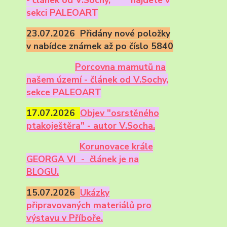
sekci PALEOART
23.07.2026 Přidány nové položky
v nabídce známek až po číslo 5840
Porcovna mamutů na
našem území - článek od V.Sochy,
sekce PALEOART
17.07.2026
Objev "osrstěného
ptakoještěra" - autor V.Socha.
Korunovace krále
GEORGA VI - článek je na
BLOGU.
15.07.2026
Ukázky
připravovaných materiálů pro
výstavu v Příboře.