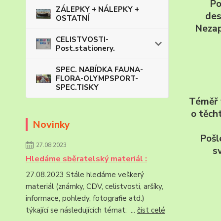
Po
ZÁLEPKY + NÁLEPKY +
des
OSTATNÍ
Nezap
CELISTVOSTI-
Post.stationery.
SPEC. NABÍDKA FAUNA-
FLORA-OLYMPSPORT-
SPEC.TISKY
Téměř v
o těch
Novinky
Pošl
27.08.2023
s
Hledáme sběratelský materiál :
27.08.2023 Stále hledáme veškerý
materiál (známky, CDV, celistvosti, aršíky,
informace, pohledy, fotografie atd.)
týkající se následujících témat: ...
číst celé