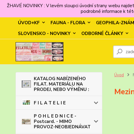
ŽHAVÉ NOVINKY : V levém sloupci úvodní strany webu najdet
podrobné informace k této
ÚVOD+KF
FAUNA - FLORA
GEOPHILA-ZNÁ
SLOVENSKO - NOVINKY
ODBORNÉ ČLÁNKY
Úvod
KATALOG NABÍZENÉHO
FILAT. MATERIÁLU NA
PRODEJ, NEBO VÝMĚNU :
Mezin
F I L A T E L I E
P O H L E D N I C E -
Postcard. - MIMO
PROVOZ-NEOBJEDNÁVAT