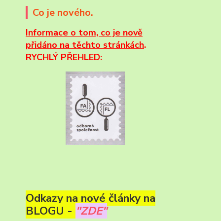
Co je nového.
Informace
o tom, co je nově
přidáno na těchto stránkách
.
RYCHLÝ PŘEHLED:
Odkazy na nové články na
BLOGU -
"ZDE"