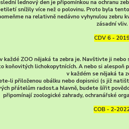
slední lednový den je připomínkou na ochranu zeber
etiletí snížily více než o polovinu. Proto byla te
omeňme na relativně nedávno vyhynulou zebru kvaqqu
zásadní vliv.
CDV 6 - 201
 každé ZOO nějaká ta zebra je. Navštivte ji nebo 
to koňovitých lichokopytnících. A nebo si alespoň 
v každém se nějaká ta ze
ete-li přiloženou obálku nebo dopisnici (s již nati
vých přátelům radost.a hlavně, budete šířit pověd
připomínají zoologické zahrady, ochranářské orga
COB - 2-202