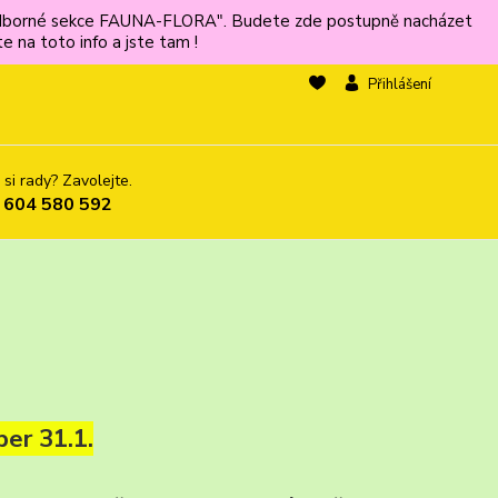
ů odborné sekce FAUNA-FLORA". Budete zde postupně nacházet
 na toto info a jste tam !
Přihlášení
 si rady? Zavolejte.
 604 580 592
er 31.1.