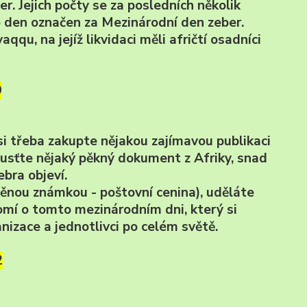
. Jejich počty se za posledních několik
nto den označen za Mezinárodní den zeber.
, na jejíž likvidaci měli afričtí osadníci
9
si třeba zakupte nějakou zajímavou publikaci
pusťte nějaký pěkný dokument z Afriky, snad
bra objeví.
štěnou známkou - poštovní cenina), uděláte
omí o tomto mezinárodním dni, který si
nizace a jednotlivci po celém světě.
2