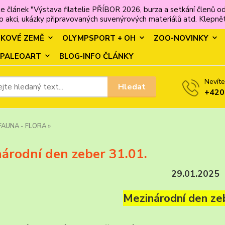
e článek "Výstava filatelie PŘÍBOR 2026, burza a setkání člen
 akci, ukázky připravovaných suvenýrových materiálů atd. Klepněte
MKOVÉ ZEMĚ
OLYMPSPORT + OH
ZOO-NOVINKY
PALEOART
BLOG-INFO ČLÁNKY
Nevíte
Hledat
+420
FAUNA - FLORA »
árodní den zeber 31.01.
29.01.2025
Mezinárodní den zeb