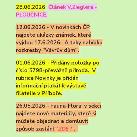
28.06.2026
Článek V.Zieglera -
PLOUČNICE.
12.06.2026 - V novinkách ČP
najdete ukázky známek, které
vyjdou 17.6.2026. A taky nabídku
rozkresby "Vávrův dům".
01.06.2026 - Přidány položky po
číslo 5798-převážně příroda. V
rubrice Novinky je přidán
informační plakát k výstavě
filatelie v Příboře.
26.05.2026 - Fauna-Flora, v sekci
najdete nové materiály, které si
můžete objednat a domluvit
způsob zaslání "
ZDE !
".