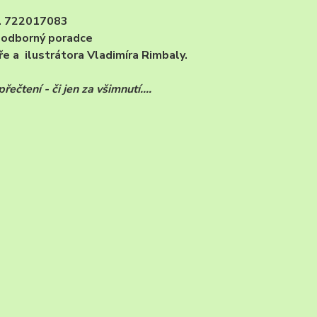
el. 722017083
- odborný poradce
e a ilustrátora Vladimíra Rimbaly.
čtení - či jen za všimnutí....