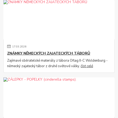
17
.
03
.
2026
ZNÁMKY NĚMECKÝCH ZAJATECKÝCH TÁBORŮ
Zajímavé sběratelské materiály z tábora Oflag II-C Woldenburg -
německý zajatecký tábor z druhé světové války.
číst celé