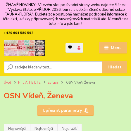
ŽHAVÉ NOVINKY : V levém sloupci úvodní strany webu najdete článek
"Výstava filatelie PŘÍBOR 2026, burza a setkání členů odborné sekce
FAUNA-FLORA". Budete zde postupně nacházet podrobné informace k
této akci, ukázky připravovaných suvenýrových materiálů atd. Klepněte na
toto info a jste tam !
+420 604 580 592
Menu
Hledat
Úvod
F I L A T E L I E
Evropa
OSN Vídeň, Ženeva
OSN Vídeň, Ženeva
Upřesnit parametry
Nejnovější
Nejlevnější
Nejdražší