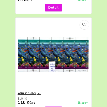
/
ks
Detail
4767 OSN NY, xx
110 Kč
110 Kč
Skladem
/
ks