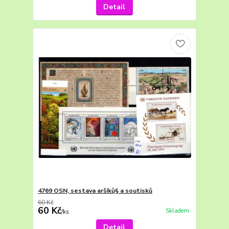
Detail
4769 OSN, sestava aršíků§ a soutisků
60 Kč
60 Kč
Skladem
/
ks
Detail