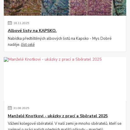
16
.
11
.
2025
Albové listy na KAPSKO.
Nabídka předtištěných albových listů na Kapsko - Mys Dobré
naděje.
číst celé
31
.
08
.
2025
Manželé Knotkovi - ukázky z prací a Sběratel 2025
Vážení kolegové sběratelé. V naší zemi je mnoho sběratelů, kteří se
zajímají o práci našich předních malířů přírody - manželů