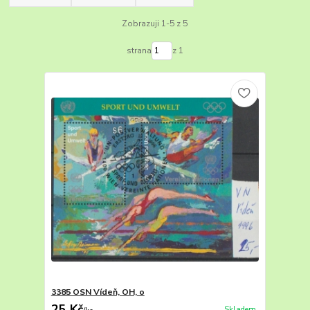
Zobrazuji 1-5 z 5
strana
z 1
3385 OSN Vídeň, OH, o
25 Kč
Skladem