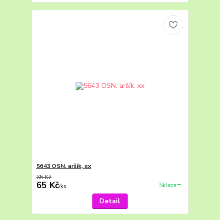
5643 OSN. aršík, xx
65 Kč
65 Kč
Skladem
/
ks
Detail