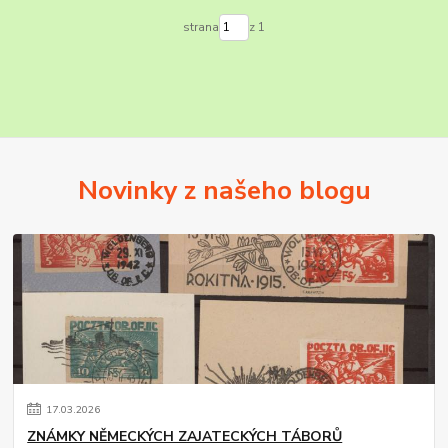
strana
z 1
Novinky z našeho blogu
17
.
03
.
2026
ZNÁMKY NĚMECKÝCH ZAJATECKÝCH TÁBORŮ