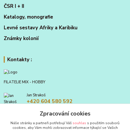
ČSR I + II
Katalogy, monografie
Levné sestavy Afriky a Karibiku
Známky kolonií
Kontakty :
FILATELIE MIX - HOBBY
Jan Strakoš
+420 604 580 592
Zpracování cookies
filatelie.mix@seznam.cz
Náše stránky a partneři potřebují Váš
souhlas
s použitím souborů
cookies, aby Vám mohli zobrazovat informace týkající se Vašich