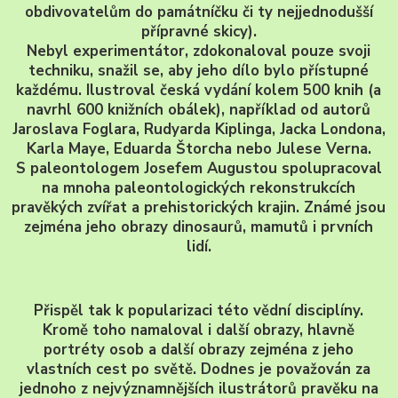
obdivovatelům do památníčku či ty nejjednodušší
přípravné skicy).
Nebyl experimentátor, zdokonaloval pouze svoji
techniku, snažil se, aby jeho dílo bylo přístupné
každému. Ilustroval česká vydání kolem 500 knih (a
navrhl 600 knižních obálek), například od autorů
Jaroslava Foglara, Rudyarda Kiplinga, Jacka Londona,
Karla Maye, Eduarda Štorcha nebo Julese Verna.
S paleontologem Josefem Augustou spolupracoval
na mnoha paleontologických rekonstrukcích
pravěkých zvířat a prehistorických krajin. Známé jsou
zejména jeho obrazy dinosaurů, mamutů i prvních
lidí.
Přispěl tak k popularizaci této vědní disciplíny.
Kromě toho namaloval i další obrazy, hlavně
portréty osob a další obrazy zejména z jeho
vlastních cest po světě. Dodnes je považován za
jednoho z nejvýznamnějších ilustrátorů pravěku na