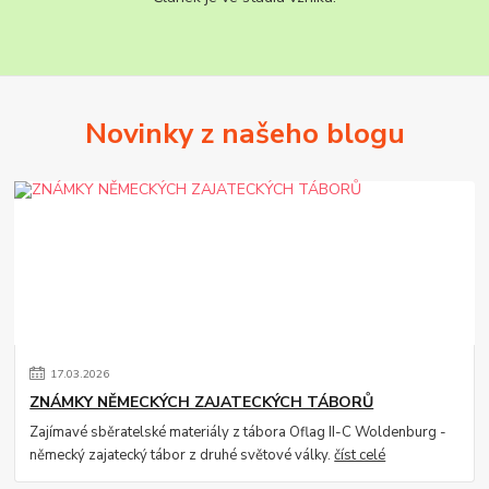
Novinky z našeho blogu
17
.
03
.
2026
ZNÁMKY NĚMECKÝCH ZAJATECKÝCH TÁBORŮ
Zajímavé sběratelské materiály z tábora Oflag II-C Woldenburg -
německý zajatecký tábor z druhé světové války.
číst celé