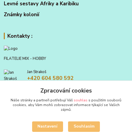
Levné sestavy Afriky a Karibiku
Známky kolonií
Kontakty :
FILATELIE MIX - HOBBY
Jan Strakoš
+420 604 580 592
Zpracování cookies
filatelie.mix@seznam.cz
Náše stránky a partneři potřebují Váš
souhlas
s použitím souborů
cookies, aby Vám mohli zobrazovat informace týkající se Vašich
zájmů.
Nastavení
Souhlasím
Upravit sběr cookies.