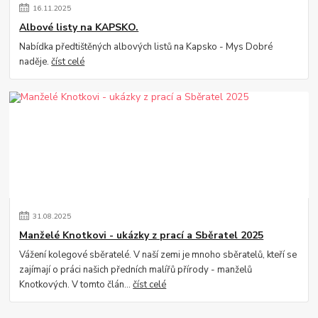
16
.
11
.
2025
Albové listy na KAPSKO.
Nabídka předtištěných albových listů na Kapsko - Mys Dobré
naděje.
číst celé
31
.
08
.
2025
Manželé Knotkovi - ukázky z prací a Sběratel 2025
Vážení kolegové sběratelé. V naší zemi je mnoho sběratelů, kteří se
zajímají o práci našich předních malířů přírody - manželů
Knotkových. V tomto člán...
číst celé