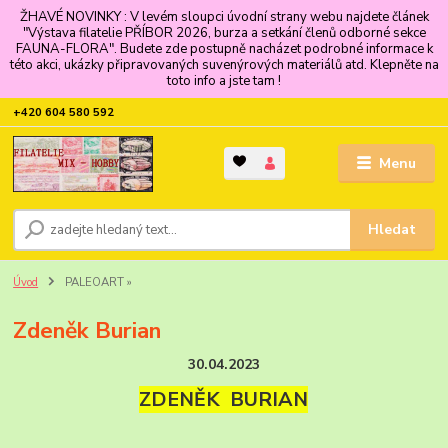
ŽHAVÉ NOVINKY : V levém sloupci úvodní strany webu najdete článek
"Výstava filatelie PŘÍBOR 2026, burza a setkání členů odborné sekce
FAUNA-FLORA". Budete zde postupně nacházet podrobné informace k
této akci, ukázky připravovaných suvenýrových materiálů atd. Klepněte na
toto info a jste tam !
+420 604 580 592
Menu
Hledat
Úvod
PALEOART »
Zdeněk Burian
30.04.2023
ZDENĚK BURIAN