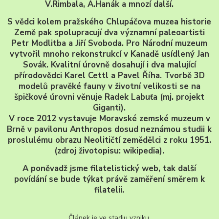
V.Rimbala, A.Hanák a mnozí další.
S vědci kolem pražského Chlupáčova muzea historie
Země pak spolupracují dva významní paleoartisti
Petr Modlitba a Jiří Svoboda. Pro Národní muzeum
vytvořil mnoho rekonstrukcí v Kanadě usídlený Jan
Sovák. Kvalitní úrovně dosahují i dva malující
přírodovědci Karel Cettl a Pavel Říha. Tvorbě 3D
modelů pravěké fauny v životní velikosti se na
špičkové úrovni věnuje Radek Labuťa (mj. projekt
Giganti).
V roce 2012 vystavuje Moravské zemské muzeum v
Brně v pavilonu Anthropos dosud neznámou studii k
proslulému obrazu Neolitičtí zemědělci z roku 1951.
(zdroj životopisu: wikipedia).
A poněvadž jsme filatelistický web, tak další
povídání se bude týkat právě zaměření směrem k
filatelii.
Článek je ve stadiu vzniku.