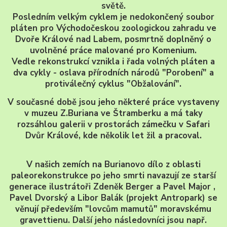
světě.
Posledním velkým cyklem je nedokončený soubor
pláten pro Východočeskou zoologickou zahradu ve
Dvoře Králové nad Labem, posmrtně doplněný o
uvolněné práce malované pro Komenium.
Vedle rekonstrukcí vznikla i řada volných pláten a
dva cykly - oslava přírodních národů "Porobení" a
protiválečný cyklus "Obžalování".
V současné době jsou jeho některé práce vystaveny
v muzeu Z.Buriana ve Štramberku a má taky
rozsáhlou galerii v prostorách zámečku v Safari
Dvůr Králové, kde několik let žil a pracoval.
V našich zemích na Burianovo dílo z oblasti
paleorekonstrukce po jeho smrti navazují ze starší
generace ilustrátoři Zdeněk Berger a Pavel Major ,
Pavel Dvorský a Libor Balák (projekt Antropark) se
věnují především "lovcům mamutů" moravskému
gravettienu. Další jeho následovníci jsou např.