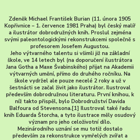
Zdeněk Michael František Burian (11. února 1905
Kopřivnice – 1. července 1981 Praha) byl český malíř
a ilustrátor dobrodružných knih. Proslul zejména
svými paleontologickými rekonstrukcemi společně s
profesorem Josefem Augustou.
Jeho výtvarného talentu si všimli již na základní
škole, ve 14 letech byl (na doporučení ilustrátora
Jana Gotha a Maxe Švabinského) přijat na Akademii
výtvarných umění, přímo do druhého ročníku. Na
škole vydržel ale pouze necelé 2 roky a už v
šestnácti se začal živit jako ilustrátor. Ilustroval
především dobrodružnou literaturu. První knihou, k
níž takto přispěl, bylo Dobrodružství Davida
Balfoura od Stevensona.[1] Ilustroval také řadu
knih Eduarda Štorcha, a tyto ilustrace měly osudový
význam pro jeho celoživotní dílo.
Mezinárodního uznání se mu totiž dostalo
především za rekonstrukce vymřelých zvířat a