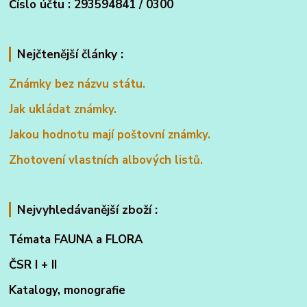
Číslo účtu : 293594841 / 0300
Nejčtenější články :
Známky bez názvu státu.
Jak ukládat známky.
Jakou hodnotu mají poštovní známky.
Zhotovení vlastních albových listů.
Nejvyhledávanější zboží :
Témata FAUNA a FLORA
ČSR I + II
Katalogy, monografie