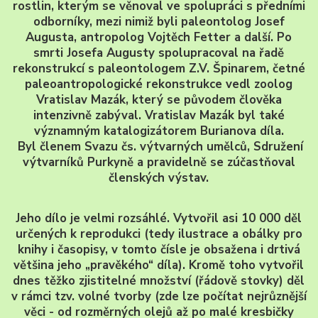
rostlin, kterým se věnoval ve spolupráci s předními
odborníky, mezi nimiž byli paleontolog Josef
Augusta, antropolog Vojtěch Fetter a další. Po
smrti Josefa Augusty spolupracoval na řadě
rekonstrukcí s paleontologem Z.V. Špinarem, četné
paleoantropologické rekonstrukce vedl zoolog
Vratislav Mazák, který se původem člověka
intenzivně zabýval. Vratislav Mazák byl také
významným katalogizátorem Burianova díla.
Byl členem Svazu čs. výtvarných umělců,
Sdružení
výtvarníků Purkyně a pravidelně se zúčastňoval
členských výstav.
Jeho dílo je velmi rozsáhlé. Vytvořil asi 10 000 děl
určených k reprodukci (tedy ilustrace a obálky pro
knihy i časopisy, v tomto čísle je obsažena i drtivá
většina jeho „pravěkého“ díla). Kromě toho vytvořil
dnes těžko zjistitelné množství (řádově stovky) děl
v rámci tzv. volné tvorby (zde lze počítat nejrůznější
věci - od rozměrných olejů až po malé kresbičky