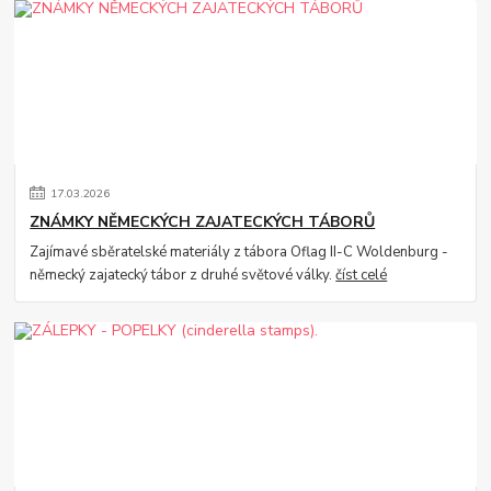
17
.
03
.
2026
ZNÁMKY NĚMECKÝCH ZAJATECKÝCH TÁBORŮ
Zajímavé sběratelské materiály z tábora Oflag II-C Woldenburg -
německý zajatecký tábor z druhé světové války.
číst celé