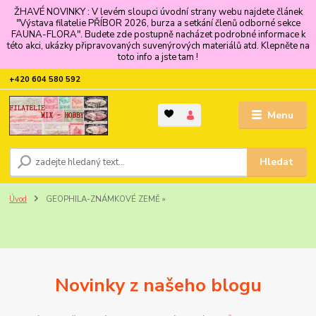
ŽHAVÉ NOVINKY : V levém sloupci úvodní strany webu najdete článek
"Výstava filatelie PŘÍBOR 2026, burza a setkání členů odborné sekce
FAUNA-FLORA". Budete zde postupně nacházet podrobné informace k
této akci, ukázky připravovaných suvenýrových materiálů atd. Klepněte na
toto info a jste tam !
+420 604 580 592
Menu
Hledat
Úvod
GEOPHILA-ZNÁMKOVÉ ZEMĚ »
Novinky z našeho blogu