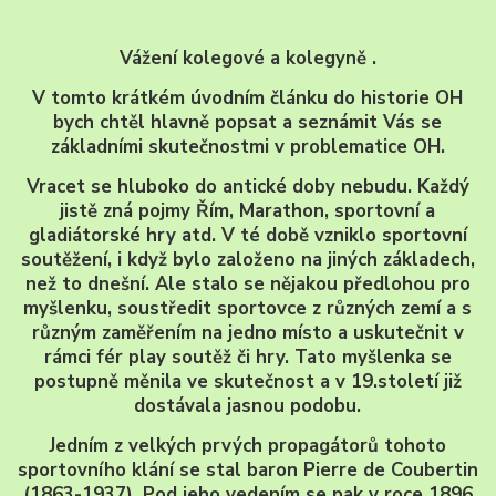
Vážení kolegové a kolegyně .
V tomto krátkém úvodním článku do historie OH
bych chtěl hlavně popsat a seznámit Vás se
základními skutečnostmi v problematice OH.
Vracet se hluboko do antické doby nebudu. Každý
jistě zná pojmy Řím, Marathon, sportovní a
gladiátorské hry atd. V té době vzniklo sportovní
soutěžení, i když bylo založeno na jiných základech,
než to dnešní. Ale stalo se nějakou předlohou pro
myšlenku, soustředit sportovce z různých zemí a s
různým zaměřením na jedno místo a uskutečnit v
rámci fér play soutěž či hry. Tato myšlenka se
postupně měnila ve skutečnost a v 19.století již
dostávala jasnou podobu.
Jedním z velkých prvých propagátorů tohoto
sportovního klání se stal baron Pierre de Coubertin
(1863-1937). Pod jeho vedením se pak v roce 1896