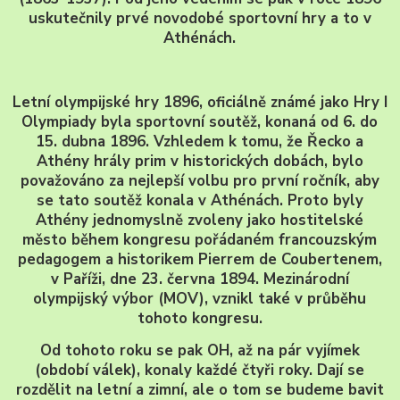
uskutečnily prvé novodobé sportovní hry a to v
Athénách.
Letní olympijské hry 1896
, oficiálně známé jako
Hry I
Olympiady
byla sportovní soutěž, konaná od 6. do
15. dubna 1896. Vzhledem k tomu, že Řecko a
Athény hrály prim v historických dobách, bylo
považováno za nejlepší volbu pro první ročník, aby
se tato soutěž konala v Athénách. Proto byly
Athény jednomyslně zvoleny jako hostitelské
město během kongresu pořádaném francouzským
pedagogem a historikem Pierrem de Coubertenem,
v Paříži, dne 23. června 1894. Mezinárodní
olympijský výbor (MOV), vznikl také v průběhu
tohoto kongresu.
Od tohoto roku se pak OH, až na pár vyjímek
(období válek), konaly každé čtyři roky. Dají se
rozdělit na letní a zimní, ale o tom se budeme bavit