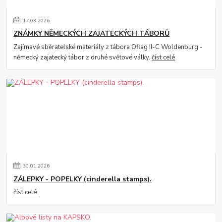
17
.
03
.
2026
ZNÁMKY NĚMECKÝCH ZAJATECKÝCH TÁBORŮ
Zajímavé sběratelské materiály z tábora Oflag II-C Woldenburg -
německý zajatecký tábor z druhé světové války.
číst celé
30
.
01
.
2026
ZÁLEPKY - POPELKY (cinderella stamps).
číst celé