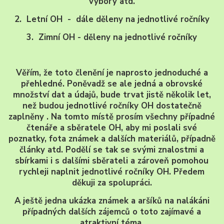
výbory atd.
2. Letní OH - dále děleny na jednotlivé ročníky
3. Zimní OH - děleny na jednotlivé ročníky
Věřím, že toto členění je naprosto jednoduché a
přehledné. Poněvadž se ale jedná a obrovské
množství dat a údajů, bude trvat jistě několik let,
než budou jednotlivé ročníky OH dostatečně
zaplněny . Na tomto místě prosím všechny případné
čtenáře a sběratele OH, aby mi poslali své
poznatky, fota známek a dalších materiálů, případně
články atd. Podělí se tak se svými znalostmi a
sbírkami i s dalšími sběrateli a zároveň pomohou
rychleji naplnit jednotlivé ročníky OH. Předem
děkuji za spolupráci.
A ještě jedna ukázka známek a aršíků na nalákáni
případných dalších zájemců o toto zajímavé a
atraktivní téma.