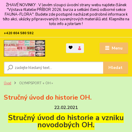
ŽHAVÉ NOVINKY : V levém sloupci úvodní strany webu najdete článek
"Výstava filatelie PŘÍBOR 2026, burza a setkání členů odborné sekce
FAUNA-FLORA". Budete zde postupně nacházet podrobné informace k
této akci, ukázky připravovaných suvenýrových materiálů atd. Klepněte na
toto info a jste tam !
+420 604 580 592
Menu
Hledat
Úvod
OLYMPSPORT + OH »
Stručný úvod do historie OH.
22.02.2021
Stručný úvod do historie a vzniku
novodobých OH.