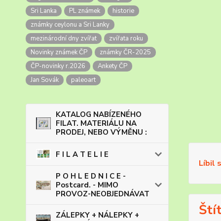
Sri Lanka
PL známek
historie
známky ceylonu a Sri Lanky
mezinárodní dny zvířat
zvířata roku
Novinky známek ČP
známky ČR-2025
ČP-novinky r.2026
Ankety ČP
Jan Sovák
paleoart
KATALOG NABÍZENÉHO
FILAT. MATERIÁLU NA
PRODEJ, NEBO VÝMĚNU :
F I L A T E L I E
Líbil 
P O H L E D N I C E -
Postcard. - MIMO
PROVOZ-NEOBJEDNÁVAT
Ští
ZÁLEPKY + NÁLEPKY +