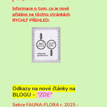
Informace
o tom, co je nově
přidáno na těchto stránkách
.
RYCHLÝ PŘEHLED:
Odkazy na nové články na
BLOGU -
"ZDE"
Sekce FAUNA-FLORA r. 2025 -