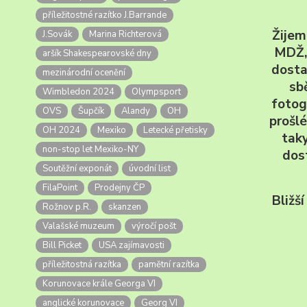
příležitostné razítko J.Barrande
Žijem
J.Sovák
Marina Richterová
MDŽ, 
aršík Shakespearovské dny
dosta
mezinárodní ocenění
sb
Wimbledon 2024
Olympsport
fotog
OVS
Šupčík
Alandy
OH
prošl
OH 2024
Mexiko
Letecké přetisky
taky
non-stop let Mexiko-NY
dos
Soutěžní exponát
úvodní list
FilaPoint
Prodejny ČP
Bližš
Rožnov p.R.
skanzen
Valašské muzeum
výročí pošt
Bill Picket
USA zajímavosti
příležitostná razítka
pamětní razítka
Korunovace krále Georga VI
anglické korunovace
Georg VI