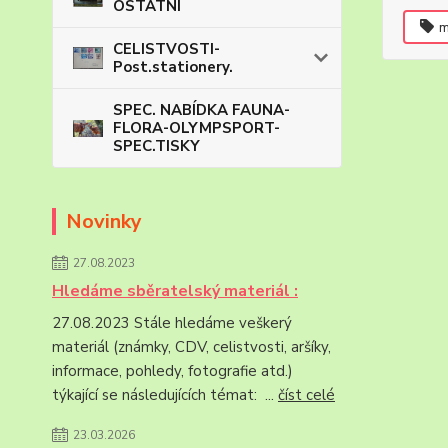
OSTATNÍ
m
CELISTVOSTI-
Post.stationery.
SPEC. NABÍDKA FAUNA-
FLORA-OLYMPSPORT-
SPEC.TISKY
Novinky
27.08.2023
Hledáme sběratelský materiál :
27.08.2023 Stále hledáme veškerý
materiál (známky, CDV, celistvosti, aršíky,
informace, pohledy, fotografie atd.)
týkající se následujících témat: ...
číst celé
23.03.2026