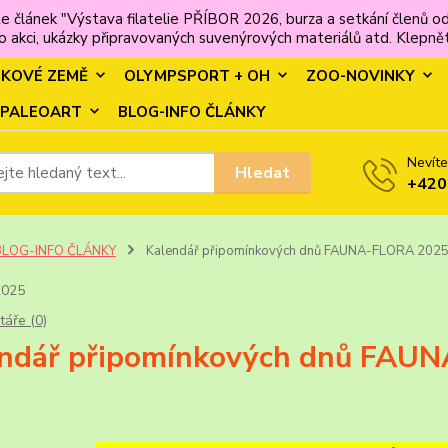
e článek "Výstava filatelie PŘÍBOR 2026, burza a setkání člen
 akci, ukázky připravovaných suvenýrových materiálů atd. Klepněte
MKOVÉ ZEMĚ
OLYMPSPORT + OH
ZOO-NOVINKY
PALEOART
BLOG-INFO ČLÁNKY
Nevíte
Hledat
+420
BLOG-INFO ČLÁNKY
Kalendář připomínkových dnů FAUNA-FLORA 202
2025
áře (0)
ndář připomínkových dnů FAU