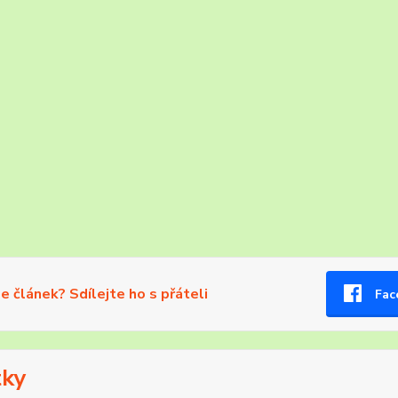
se článek? Sdílejte ho s přáteli
Fac
tky