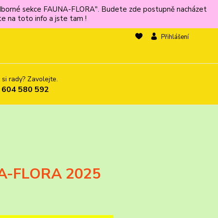
ů odborné sekce FAUNA-FLORA". Budete zde postupně nacházet
 na toto info a jste tam !
Přihlášení
 si rady? Zavolejte.
 604 580 592
5
NA-FLORA 2025