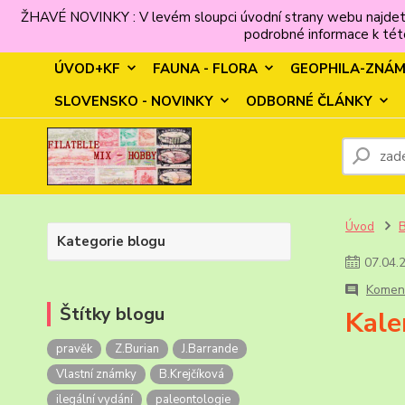
ŽHAVÉ NOVINKY : V levém sloupci úvodní strany webu najdet
podrobné informace k této
ÚVOD+KF
FAUNA - FLORA
GEOPHILA-ZNÁ
SLOVENSKO - NOVINKY
ODBORNÉ ČLÁNKY
Úvod
Kategorie blogu
07
.
04
.
Koment
Štítky blogu
Kale
pravěk
Z.Burian
J.Barrande
Vlastní známky
B.Krejčíková
ilegální vydání
paleontologie