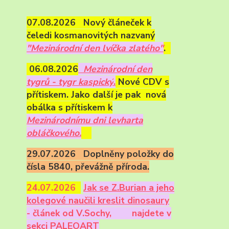
07.08.2026 Nový článeček k
čeledi kosmanovitých nazvaný
"Mezinárodní den lvíčka zlatého"
.
06.08.2026
Mezinárodní den
tygrů - tygr kaspický
.
Nové CDV s
přítiskem. Jako další je pak nová
obálka s přítiskem k
Mezinárodnímu dni levharta
obláčkového.
29.07.2026 Doplněny položky do
čísla 5840, převážně příroda.
24.07.2026
Ja
k se Z.Burian a jeho
kolegové naučili kreslit dinosaury
- článek od V.Sochy,
najdete v
sekci PALEOART