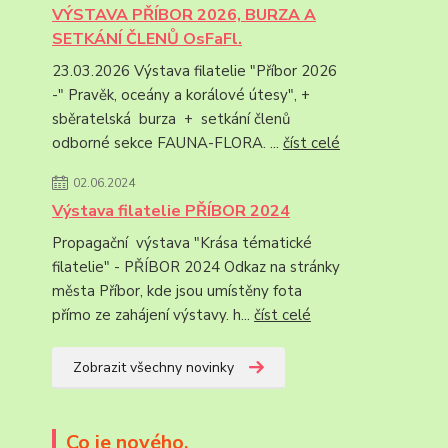
VÝSTAVA PŘÍBOR 2026, BURZA A
SETKÁNÍ ČLENŮ OsFaFl.
23.03.2026 Výstava filatelie "Příbor 2026
-" Pravěk, oceány a korálové útesy", +
sběratelská burza + setkání členů
odborné sekce FAUNA-FLORA. ...
číst celé
02.06.2024
Výstava filatelie PŘÍBOR 2024
Propagační výstava "Krása tématické
filatelie" - PŘÍBOR 2024 Odkaz na stránky
města Příbor, kde jsou umístěny fota
přímo ze zahájení výstavy. h...
číst celé
Zobrazit všechny novinky
Co je nového.