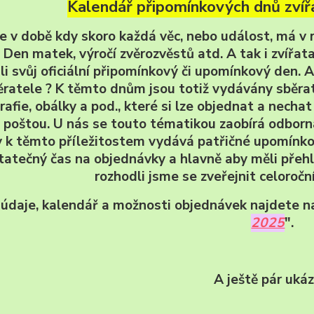
Kalendář připomínkových dnů zvířa
e v době kdy skoro každá věc, nebo událost, má v r
Den matek, výročí zvěrozvěstů atd. A tak i zvířata, 
li svůj oficiální připomínkový či upomínkový den. 
ěratele ? K těmto dnům jsou totiž vydávány sběrat
rafie, obálky a pod., které si lze objednat a nech
é poštou. U nás se touto tématikou zaobírá odbor
 k těmto příležitostem vydává patřičné upomínkov
tatečný čas na objednávky a hlavně aby měli přehl
rozhodli jsme se zveřejnit celoročn
í údaje, kalendář a možnosti objednávek najdete n
2025
".
A ještě pár ukáz