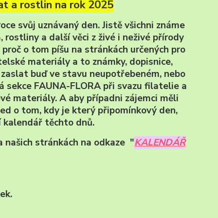
t a rostlin na rok 2025
oce svůj uznávaný den. Jistě všichni známe
rostliny a další věci z živé i neživé přírody
A proč o tom píšu na stránkách určených pro
elské materiály a to známky, dopisnice,
at zaslat buď ve stavu neupotřebeném, nebo
ná sekce FAUNA-FLORA při svazu filatelie a
é materiály. A aby případni zájemci měli
ed o tom, kdy je který připomínkový den,
í kalendář těchto dnů.
a našich stránkách na odkaze "
KALENDÁŘ
ek.