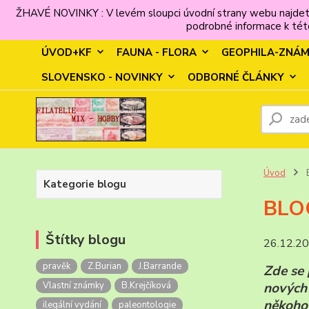
ŽHAVÉ NOVINKY : V levém sloupci úvodní strany webu najdet
podrobné informace k této
ÚVOD+KF
FAUNA - FLORA
GEOPHILA-ZNÁ
SLOVENSKO - NOVINKY
ODBORNÉ ČLÁNKY
Úvod
Kategorie blogu
BLO
Štítky blogu
26.12.2
pravěk
Z.Burian
J.Barrande
Zde se 
Vlastní známky
B.Krejčíková
nových 
někoho 
ilegální vydání
paleontologie