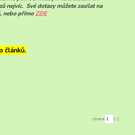
zů nejvíc. Své dotazy můžete zasílat na
ě, nebo přímo
ZDE
o článků.
strana
z 1