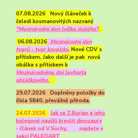
07.08.2026 Nový článeček k
čeledi kosmanovitých nazvaný
"Mezinárodní den lvíčka zlatého"
.
06.08.2026
Mezinárodní den
tygrů - tygr kaspický
.
Nové CDV s
přítiskem. Jako další je pak nová
obálka s přítiskem k
Mezinárodnímu dni levharta
obláčkového.
29.07.2026 Doplněny položky do
čísla 5840, převážně příroda.
24.07.2026
Ja
k se Z.Burian a jeho
kolegové naučili kreslit dinosaury
- článek od V.Sochy,
najdete v
sekci PALEOART