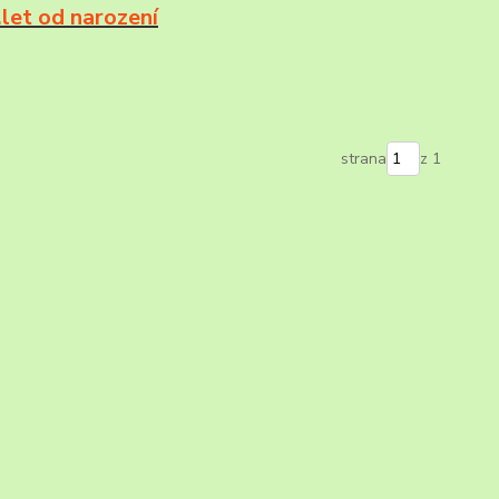
let od narození
strana
z 1