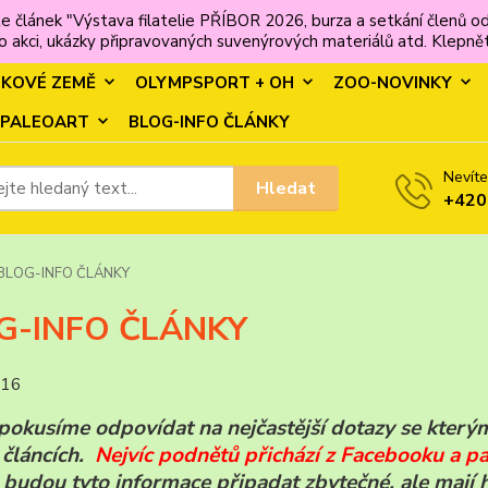
e článek "Výstava filatelie PŘÍBOR 2026, burza a setkání člen
 akci, ukázky připravovaných suvenýrových materiálů atd. Klepněte
MKOVÉ ZEMĚ
OLYMPSPORT + OH
ZOO-NOVINKY
PALEOART
BLOG-INFO ČLÁNKY
Nevíte
Hledat
+420
BLOG-INFO ČLÁNKY
G-INFO ČLÁNKY
016
pokusíme odpovídat na nejčastější dotazy se který
článcích.
Nejvíc podnětů přichází z Facebooku a pa
budou tyto informace připadat zbytečné, ale mají