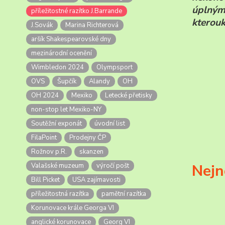
úplným 
příležitostné razítko J.Barrande
kterouk
J.Sovák
Marina Richterová
aršík Shakespearovské dny
mezinárodní ocenění
Wimbledon 2024
Olympsport
OVS
Šupčík
Alandy
OH
OH 2024
Mexiko
Letecké přetisky
non-stop let Mexiko-NY
Soutěžní exponát
úvodní list
FilaPoint
Prodejny ČP
Rožnov p.R.
skanzen
Nejn
Valašské muzeum
výročí pošt
Bill Picket
USA zajímavosti
příležitostná razítka
pamětní razítka
Korunovace krále Georga VI
anglické korunovace
Georg VI