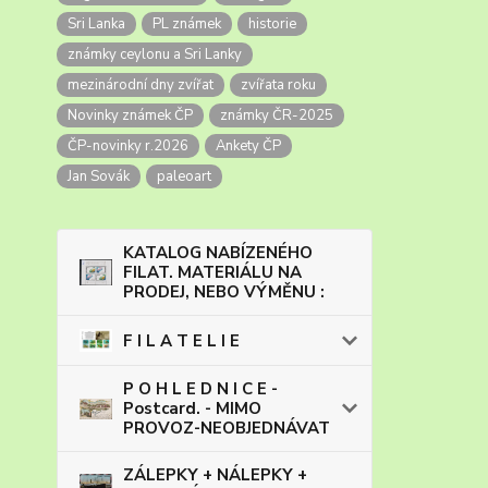
Sri Lanka
PL známek
historie
známky ceylonu a Sri Lanky
mezinárodní dny zvířat
zvířata roku
Novinky známek ČP
známky ČR-2025
ČP-novinky r.2026
Ankety ČP
Jan Sovák
paleoart
KATALOG NABÍZENÉHO
FILAT. MATERIÁLU NA
PRODEJ, NEBO VÝMĚNU :
F I L A T E L I E
P O H L E D N I C E -
Postcard. - MIMO
PROVOZ-NEOBJEDNÁVAT
ZÁLEPKY + NÁLEPKY +