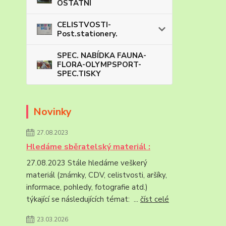
OSTATNÍ
CELISTVOSTI-
Post.stationery.
SPEC. NABÍDKA FAUNA-
FLORA-OLYMPSPORT-
SPEC.TISKY
Novinky
27.08.2023
Hledáme sběratelský materiál :
27.08.2023 Stále hledáme veškerý
materiál (známky, CDV, celistvosti, aršíky,
informace, pohledy, fotografie atd.)
týkající se následujících témat: ...
číst celé
23.03.2026