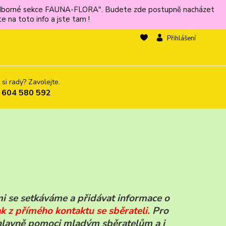
ů odborné sekce FAUNA-FLORA". Budete zde postupně nacházet
 na toto info a jste tam !
Přihlášení
 si rady? Zavolejte.
 604 580 592
mi se setkáváme a přidávat informace o
k z přímého kontaktu se sběrate
li.
Pro
 hlavně pomoci mladým sběratelům a i