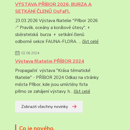
VÝSTAVA PŘÍBOR 2026, BURZA A
SETKÁNÍ ČLENŮ OsFaFl.
23.03.2026 Výstava filatelie "Příbor 2026
-" Pravěk, oceány a korálové útesy", +
sběratelská burza + setkání členů
odborné sekce FAUNA-FLORA. ...
číst celé
02.06.2024
Výstava filatelie PŘÍBOR 2024
Propagační výstava "Krása tématické
filatelie" - PŘÍBOR 2024 Odkaz na stránky
města Příbor, kde jsou umístěny fota
přímo ze zahájení výstavy. h...
číst celé
Zobrazit všechny novinky
Co je nového.