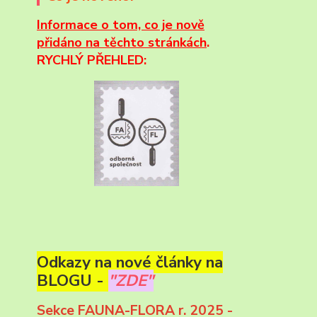
Informace
o tom, co je nově
přidáno na těchto stránkách
.
RYCHLÝ PŘEHLED:
Odkazy na nové články na
BLOGU -
"ZDE"
Sekce FAUNA-FLORA r. 2025 -