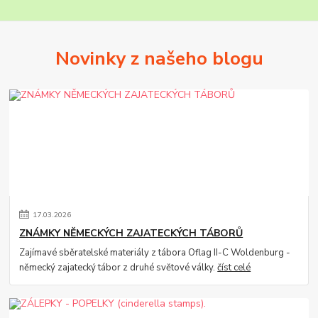
Novinky z našeho blogu
17
.
03
.
2026
ZNÁMKY NĚMECKÝCH ZAJATECKÝCH TÁBORŮ
Zajímavé sběratelské materiály z tábora Oflag II-C Woldenburg -
německý zajatecký tábor z druhé světové války.
číst celé