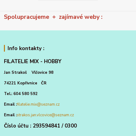
Spolupracujeme + zajímavé weby :
Info kontakty :
FILATELIE MIX - HOBBY
Jan Strakoš Vlčovice 98
74221 Kopřivnice ČR
Tel.: 604 580 592
Email :
filatelie.mix@seznam.cz
Email :
strakos.jan.vlcovice@seznam.cz
Číslo účtu : 293594841 / 0300