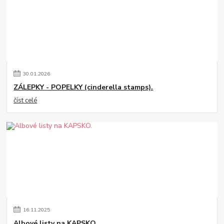
30
.
01
.
2026
ZÁLEPKY - POPELKY (cinderella stamps).
číst celé
16
.
11
.
2025
Albové listy na KAPSKO.