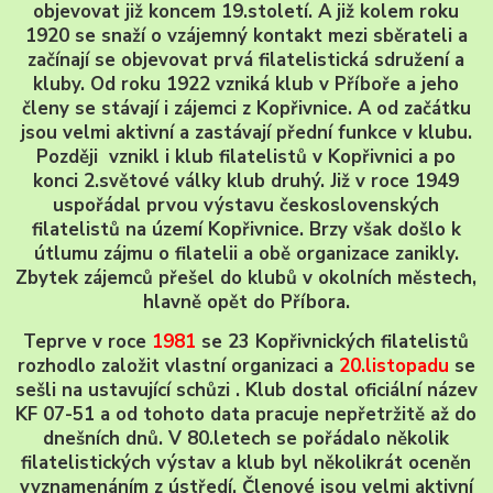
objevovat již koncem 19.století. A již kolem roku
1920 se snaží o vzájemný kontakt mezi sběrateli a
začínají se objevovat prvá filatelistická sdružení a
kluby. Od roku 1922 vzniká klub v Příboře a jeho
členy se stávají i zájemci z Kopřivnice. A od začátku
jsou velmi aktivní a zastávají přední funkce v klubu.
Později vznikl i klub filatelistů v Kopřivnici a po
konci 2.světové války klub druhý. Již v roce 1949
uspořádal prvou výstavu československých
filatelistů na území Kopřivnice. Brzy však došlo k
útlumu zájmu o filatelii a obě organizace zanikly.
Zbytek zájemců přešel do klubů v okolních městech,
hlavně opět do Příbora.
Teprve v roce
1981
se 23 Kopřivnických filatelistů
rozhodlo založit vlastní organizaci a
20.listopadu
se
sešli na ustavující schůzi . Klub dostal oficiální název
KF 07-51 a od tohoto data pracuje nepřetržitě až do
dnešních dnů. V 80.letech se pořádalo několik
filatelistických výstav a klub byl několikrát oceněn
vyznamenáním z ústředí. Členové jsou velmi aktivní