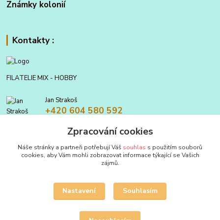
Známky kolonií
Kontakty :
FILATELIE MIX - HOBBY
Jan Strakoš
+420 604 580 592
Zpracování cookies
filatelie.mix@seznam.cz
Náše stránky a partneři potřebují Váš
souhlas
s použitím souborů
cookies, aby Vám mohli zobrazovat informace týkající se Vašich
zájmů.
Nastavení
Souhlasím
Upravit sběr cookies.