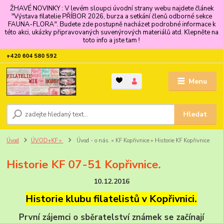
ŽHAVÉ NOVINKY : V levém sloupci úvodní strany webu najdete článek
"Výstava filatelie PŘÍBOR 2026, burza a setkání členů odborné sekce
FAUNA-FLORA". Budete zde postupně nacházet podrobné informace k
této akci, ukázky připravovaných suvenýrových materiálů atd. Klepněte na
toto info a jste tam !
+420 604 580 592
Menu
Hledat
Úvod
ÚVOD+KF »
Úvod - o nás. » KF Kopřivnice » Historie KF Kopřivnice
Historie KF 07-51 Kopřivnice.
10.12.2016
Historie klubu filatelistů v Kopřivnici.
První zájemci o sběratelství známek se začínají