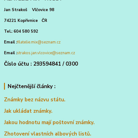
Jan Strakoš Vlčovice 98
74221 Kopřivnice ČR
Tel.: 604 580 592
Email :
filatelie.mix@seznam.cz
Email :
strakos.jan.vlcovice@seznam.cz
Číslo účtu : 293594841 / 0300
Nejčtenější články :
Známky bez názvu státu.
Jak ukládat známky.
Jakou hodnotu mají poštovní známky.
Zhotovení vlastních albových listů.