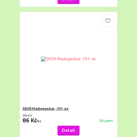
5628 Madagaskar, OH, xx
86 Kč
86 Kč
Skladem
/
ks
Detail