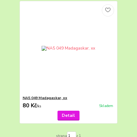
NA5 049 Madagaskar, xx
80 Kč
Skladem
/
ks
Detail
strana
z 1