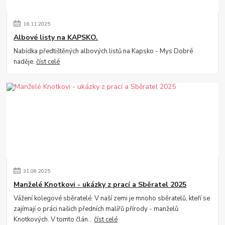
16
.
11
.
2025
Albové listy na KAPSKO.
Nabídka předtištěných albových listů na Kapsko - Mys Dobré
naděje.
číst celé
31
.
08
.
2025
Manželé Knotkovi - ukázky z prací a Sběratel 2025
Vážení kolegové sběratelé. V naší zemi je mnoho sběratelů, kteří se
zajímají o práci našich předních malířů přírody - manželů
Knotkových. V tomto člán...
číst celé