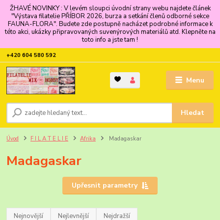
ŽHAVÉ NOVINKY : V levém sloupci úvodní strany webu najdete článek
"Výstava filatelie PŘÍBOR 2026, burza a setkání členů odborné sekce
FAUNA-FLORA". Budete zde postupně nacházet podrobné informace k
této akci, ukázky připravovaných suvenýrových materiálů atd. Klepněte na
toto info a jste tam !
+420 604 580 592
Menu
Hledat
Úvod
F I L A T E L I E
Afrika
Madagaskar
Madagaskar
Upřesnit parametry
Nejnovější
Nejlevnější
Nejdražší