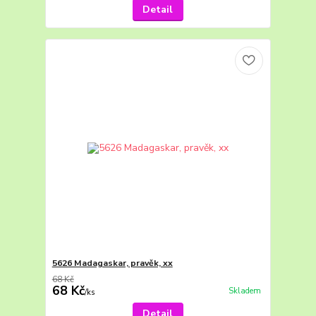
Detail
5626 Madagaskar, pravěk, xx
68 Kč
68 Kč
Skladem
/
ks
Detail