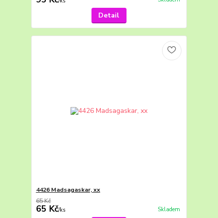
/
ks
Detail
4426 Madsagaskar, xx
65 Kč
65 Kč
Skladem
/
ks