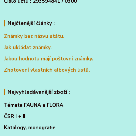
Číslo účtu : 293594841 / 0300
Nejčtenější články :
Známky bez názvu státu.
Jak ukládat známky.
Jakou hodnotu mají poštovní známky.
Zhotovení vlastních albových listů.
Nejvyhledávanější zboží :
Témata FAUNA a FLORA
ČSR I + II
Katalogy, monografie