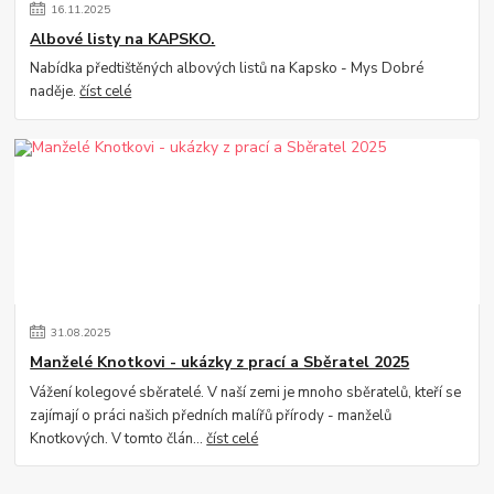
16
.
11
.
2025
Albové listy na KAPSKO.
Nabídka předtištěných albových listů na Kapsko - Mys Dobré
naděje.
číst celé
31
.
08
.
2025
Manželé Knotkovi - ukázky z prací a Sběratel 2025
Vážení kolegové sběratelé. V naší zemi je mnoho sběratelů, kteří se
zajímají o práci našich předních malířů přírody - manželů
Knotkových. V tomto člán...
číst celé