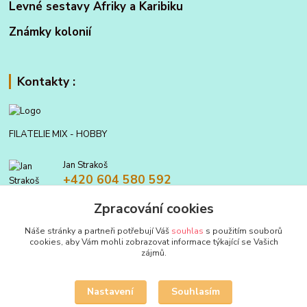
Levné sestavy Afriky a Karibiku
Známky kolonií
Kontakty :
FILATELIE MIX - HOBBY
Jan Strakoš
+420 604 580 592
Zpracování cookies
filatelie.mix@seznam.cz
Náše stránky a partneři potřebují Váš
souhlas
s použitím souborů
cookies, aby Vám mohli zobrazovat informace týkající se Vašich
zájmů.
Nastavení
Souhlasím
Upravit sběr cookies.