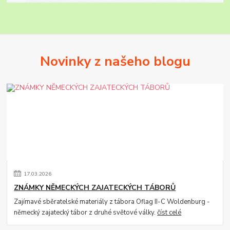
Novinky z našeho blogu
17
.
03
.
2026
ZNÁMKY NĚMECKÝCH ZAJATECKÝCH TÁBORŮ
Zajímavé sběratelské materiály z tábora Oflag II-C Woldenburg -
německý zajatecký tábor z druhé světové války.
číst celé