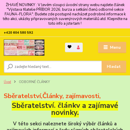
ŽHAVÉ NOVINKY : V levém sloupci úvodní strany webu najdete článek
"Výstava filatelie PŘÍBOR 2026, burza a setkání členů odborné sekce
FAUNA-FLORA". Budete zde postupně nacházet podrobné informace k
této akci, ukázky připravovaných suvenýrových materiálů atd. Klepněte na
toto info a jste tam !
+420 604 580 592
Menu
Hledat
Úvod
ODBORNÉ ČLÁNKY
Sběratelství,Články, zajímavosti,
Sběratelství, články a zajímavé
novinky.
V této sekci naleznete široký výběr článků a