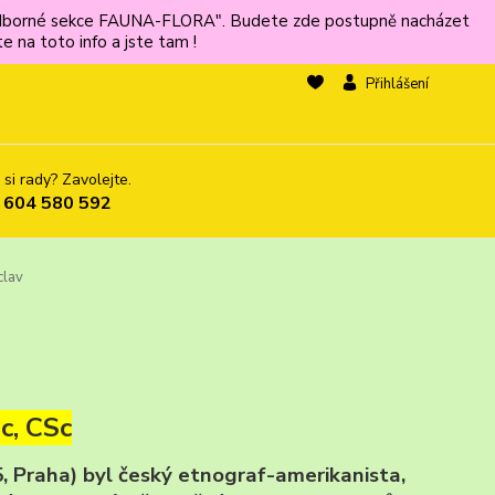
ů odborné sekce FAUNA-FLORA". Budete zde postupně nacházet
 na toto info a jste tam !
Přihlášení
 si rady? Zavolejte.
 604 580 592
clav
c, CSc
5, Praha) byl český etnograf-amerikanista,