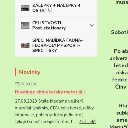
muze
ZÁLEPKY + NÁLEPKY +
OSTATNÍ
CELISTVOSTI-
Post.stationery.
Sobotk
SPEC. NABÍDKA FAUNA-
FLORA-OLYMPSPORT-
Po ab
SPEC.TISKY
univerz
letec
Novinky
získa
ředit
27.08.2023
Číny
Hledáme sběratelský materiál :
27.08.2023 Stále hledáme veškerý
Hla
materiál (známky, CDV, celistvosti, aršíky,
subk
informace, pohledy, fotografie atd.)
amer
týkající se následujících témat: ...
číst celé
Mapučů 