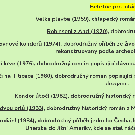
Beletrie pro mlá
Velká plavba (1959)
, chlapecký romá
Robinsoni z And (1970)
, dobrodru
Synové kondorů (1974)
, dobrodružný příběh ze živo
rekonstruovaný podle archeol
í krve (1976)
, dobrodružný román popisující dávnou
či na Titicaca (1980)
, dobrodružný román popisujíc
drogami.
Kondor útočí (1982)
, dobrodružný historický r
 dvou orlů (1983)
, dobrodružný historický román z 
Indián! (1984)
, dobrodružný příběh jednoho Čecha, 
Uherska do Jižní Ameriky, kde se stal n