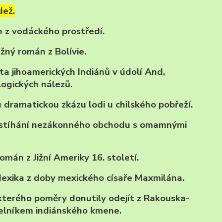
dež.
n z vodáckého prostředí.
žný román z Bolívie.
ta jihoamerických Indiánů v údolí And,
ogických nálezů.
 dramatickou zkázu lodi u chilského pobřeží.
í stíhání nezákonného obchodu s omamnými
omán z Jižní Ameriky 16. století.
Mexika z doby mexického císaře Maxmilána.
kterého poměry donutily odejít z Rakouska-
áčelníkem indiánského kmene.