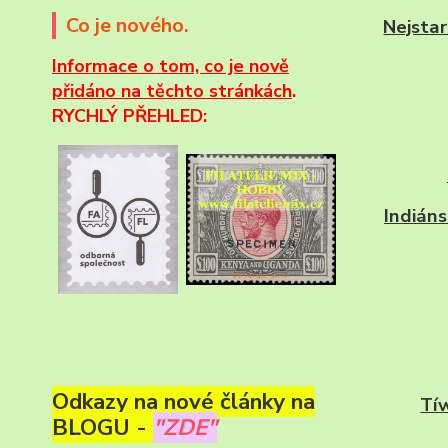
Co je nového.
Nejstar
Informace
o tom, co je nově
přidáno na těchto stránkách
.
RYCHLÝ PŘEHLED:
Indiáns
Odkazy na nové články na
Tí
BLOGU -
"ZDE"