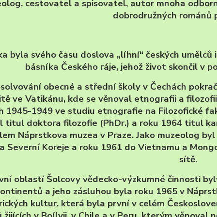
olog, cestovatel a spisovatel, autor mnoha odborn
dobrodružných románů p
a byla svého času doslova „líhní“ českých umělců 
básníka Českého ráje, jehož život skončil v 
solvování obecné a střední školy v Čechách pokra
itě ve Vatikánu, kde se věnoval etnografii a filozofi
h 1945-1949 ve studiu etnografie na Filozofické fa
l titul doktora filozofie (PhDr.) a roku 1964 titul
elem Náprstkova muzea v Praze. Jako muzeolog byl 
 a Severní Koreje a roku 1961 do Vietnamu a Mongo
sítě.
vní oblastí Šolcovy vědecko-výzkumné činnosti byl
ontinentů a jeho zásluhou byla roku 1965 v Náprs
ických kultur, která byla první v celém Českoslo
žijících v Boílvii, v Chile a v Peru, kterým věnoval