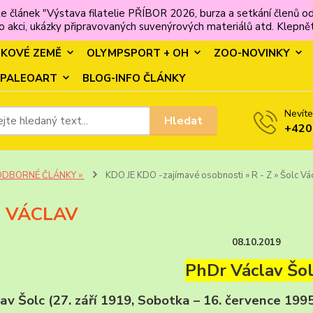
e článek "Výstava filatelie PŘÍBOR 2026, burza a setkání člen
 akci, ukázky připravovaných suvenýrových materiálů atd. Klepněte
MKOVÉ ZEMĚ
OLYMPSPORT + OH
ZOO-NOVINKY
PALEOART
BLOG-INFO ČLÁNKY
Nevíte
Hledat
+420
ODBORNÉ ČLÁNKY »
KDO JE KDO -zajímavé osobnosti » R - Z » Šolc Vá
 VÁCLAV
08.10.2019
PhDr Václav Šol
av Šolc (27. září 1919, Sobotka – 16. července 199