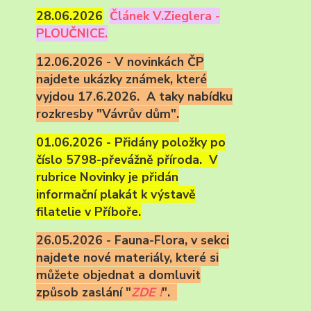
28.06.2026
Článek V.Zieglera -
PLOUČNICE.
12.06.2026 - V novinkách ČP
najdete ukázky známek, které
vyjdou 17.6.2026. A taky nabídku
rozkresby "Vávrův dům".
01.06.2026 - Přidány položky po
číslo 5798-převážně příroda. V
rubrice Novinky je přidán
informační plakát k výstavě
filatelie v Příboře.
26.05.2026 - Fauna-Flora, v sekci
najdete nové materiály, které si
můžete objednat a domluvit
způsob zaslání "
ZDE !
".