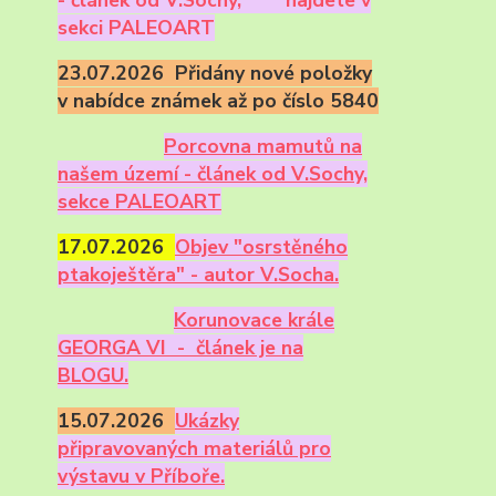
sekci PALEOART
23.07.2026 Přidány nové položky
v nabídce známek až po číslo 5840
Porcovna mamutů na
našem území - článek od V.Sochy,
sekce PALEOART
17.07.2026
Objev "osrstěného
ptakoještěra" - autor V.Socha.
Korunovace krále
GEORGA VI - článek je na
BLOGU.
15.07.2026
Ukázky
připravovaných materiálů pro
výstavu v Příboře.