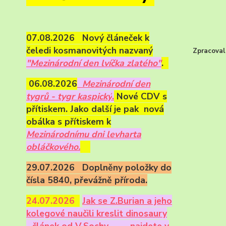
07.08.2026 Nový článeček k
čeledi kosmanovitých nazvaný
Zpracoval
"Mezinárodní den lvíčka zlatého"
.
06.08.2026
Mezinárodní den
tygrů - tygr kaspický
.
Nové CDV s
přítiskem. Jako další je pak nová
obálka s přítiskem k
Mezinárodnímu dni levharta
obláčkového.
29.07.2026 Doplněny položky do
čísla 5840, převážně příroda.
24.07.2026
Ja
k se Z.Burian a jeho
kolegové naučili kreslit dinosaury
- článek od V.Sochy,
najdete v