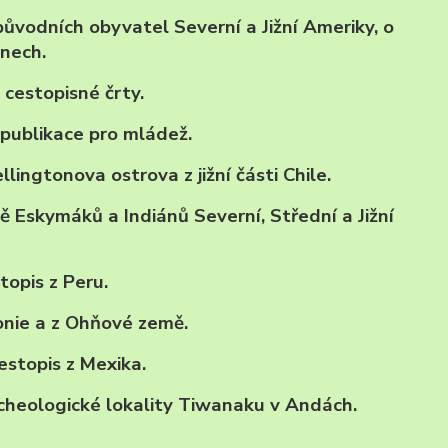
původních obyvatel Severní a Jižní Ameriky, o
ánech.
, cestopisné črty.
 publikace pro mládež.
lingtonova ostrova z jižní části Chile.
ě Eskymáků a Indiánů Severní, Střední a Jižní
stopis z Peru.
onie a z Ohňové země.
cestopis z Mexika.
 archeologické lokality Tiwanaku v Andách.