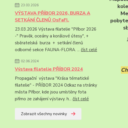
kole
23.03.2026
Me
VÝSTAVA PŘÍBOR 2026, BURZA A
pobyte
SETKÁNÍ ČLENŮ OsFaFl.
s
23.03.2026 Výstava filatelie "Příbor 2026
-" Pravěk, oceány a korálové útesy", +
sběratelská burza + setkání členů
odborné sekce FAUNA-FLORA. ...
číst celé
02.06.2024
Výstava filatelie PŘÍBOR 2024
Ch
Propagační výstava "Krása tématické
filatelie" - PŘÍBOR 2024 Odkaz na stránky
města Příbor, kde jsou umístěny fota
přímo ze zahájení výstavy. h...
číst celé
Zobrazit všechny novinky