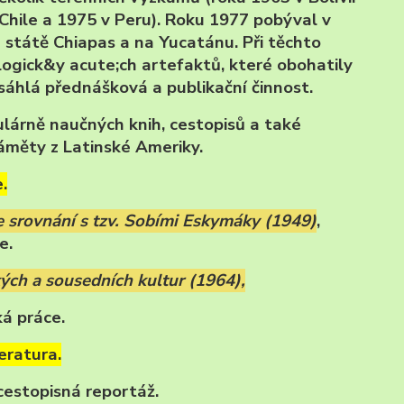
Chile a 1975 v Peru). Roku 1977 pobýval v
 státě Chiapas a na Yucatánu. Při těchto
logick&y acute;ch artefaktů, které obohatily
zsáhlá přednášková a publikační činnost.
lárně naučných knih, cestopisů a také
měty z Latinské Ameriky.
.
 srovnání s tzv. Sobími Eskymáky (1949)
,
e.
kých a sousedních kultur (1964),
á práce.
eratura.
 cestopisná reportáž.