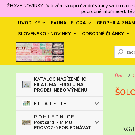
ŽHAVÉ NOVINKY : V levém sloupci úvodní strany webu najdet
podrobné informace k této
ÚVOD+KF
FAUNA - FLORA
GEOPHILA-ZNÁ
SLOVENSKO - NOVINKY
ODBORNÉ ČLÁNKY
Úvod
KATALOG NABÍZENÉHO
FILAT. MATERIÁLU NA
PRODEJ, NEBO VÝMĚNU :
ŠOLC
F I L A T E L I E
P O H L E D N I C E -
Postcard. - MIMO
PROVOZ-NEOBJEDNÁVAT
Václ