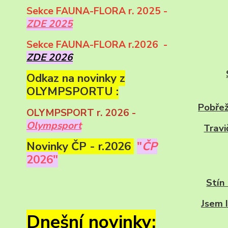
Sekce FAUNA-FLORA r. 2025 -
ZDE 2025
Sekce FAUNA-FLORA r.2026 -
ZDE 2026
Odkaz na novinky z
OLYMPSPORTU :
Pobřež
OLYMPSPORT r. 2026 -
Olympsport
Travi
Novinky ČP - r.2026
"
ČP
2026"
Stín
Jsem 
Dnešní novinky: