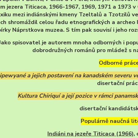
m jezera Titicaca, 1966-1967, 1969, 1971 a 1973 v 
xiku mezi indiánskými kmeny Tzeltalů a Tzotzilů ve
ch shromáždil celou řadu etnografických a archeo 
bírky Náprstkova muzea. S tím pak souvisí i jeho ro
Jako spisovatel je autorem mnoha odborných i popu
dobrodružných románů pro mládež s ná
Odborné práce
ipewyané a jejich postavení na kanadském severu ve
disertační prác
Kultura Chiriquí a její pozice v rámci panams
disertační kandidátsk
Populárně naučná lit
Indiáni na jezeře Titicaca (1966)
,