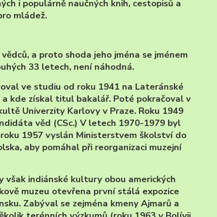
ých i populárně naučných knih, cestopisů a
ro mládež.
i vědců, a proto shoda jeho jména se jménem
pouhých 33 letech, není náhodná.
čoval ve studiu od roku 1941 na Lateránské
i a kde získal titul bakalář. Poté pokračoval v
kultě Univerzity Karlovy v Praze. Roku 1949
 kandidáta věd (CSc.) V letech 1970-1979 byl
roku 1957 vyslán Ministerstvem školství do
lska, aby pomáhal při reorganizaci muzejní
y však indiánské kultury obou amerických
tkově muzeu otevřena první stálá expozice
vensku. Zabýval se zejména kmeny Ajmarů a
 několik terénních výzkumů (roku 1963 v Bolívii