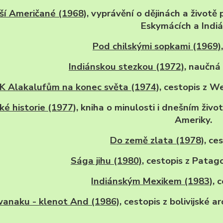
ší Američané (1968),
vyprávění o dějinách a životě 
Eskymácích a Indi
Pod chilskými sopkami (1969)
Indiánskou stezkou (1972)
, naučná
K Alakalufům na konec světa (1974),
cestopis z Wel
ké historie (1977),
kniha o minulosti i dnešním život
Ameriky.
Do země zlata (1978)
, ce
Sága jihu (1980)
, cestopis z Patag
Indiánským Mexikem (1983)
, 
wanaku - klenot And (1986)
, cestopis z bolivijské