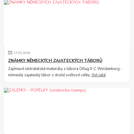
17
.
03
.
2026
ZNÁMKY NĚMECKÝCH ZAJATECKÝCH TÁBORŮ
Zajímavé sběratelské materiály z tábora Oflag II-C Woldenburg -
německý zajatecký tábor z druhé světové války.
číst celé