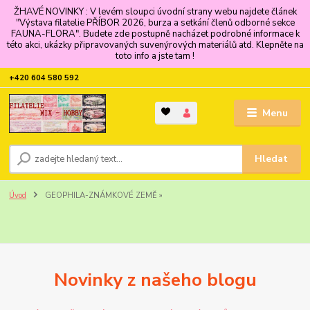
ŽHAVÉ NOVINKY : V levém sloupci úvodní strany webu najdete článek
"Výstava filatelie PŘÍBOR 2026, burza a setkání členů odborné sekce
FAUNA-FLORA". Budete zde postupně nacházet podrobné informace k
této akci, ukázky připravovaných suvenýrových materiálů atd. Klepněte na
toto info a jste tam !
+420 604 580 592
Menu
Hledat
Úvod
GEOPHILA-ZNÁMKOVÉ ZEMĚ »
Novinky z našeho blogu