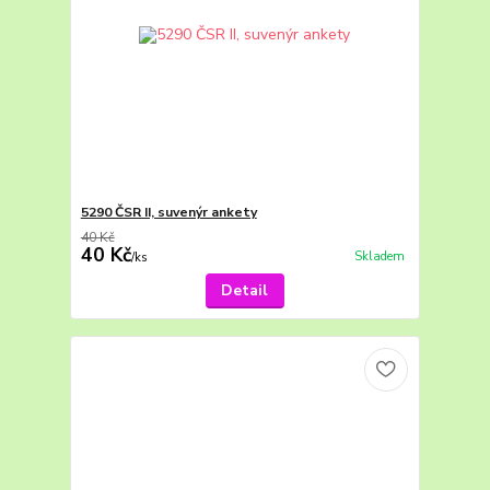
5290 ČSR II, suvenýr ankety
40 Kč
40 Kč
Skladem
/
ks
Detail