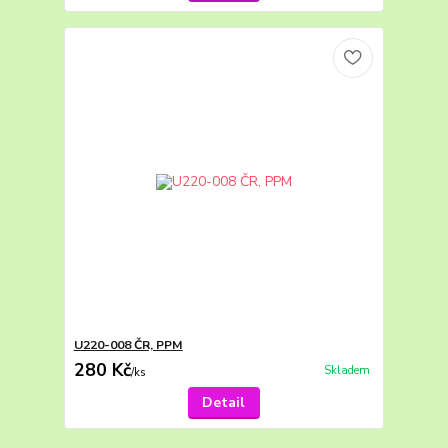
U220-008 ČR, PPM
280 Kč
Skladem
/
ks
Detail