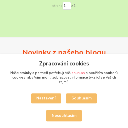
strana
z 1
Novinky z našeho blogu
Zpracování cookies
Náše stránky a partneři potřebují Váš
souhlas
s použitím souborů
cookies, aby Vám mohli zobrazovat informace týkající se Vašich
zájmů.
Nastavení
Souhlasím
Nesouhlasím
17
.
03
.
2026
ZNÁMKY NĚMECKÝCH ZAJATECKÝCH TÁBORŮ