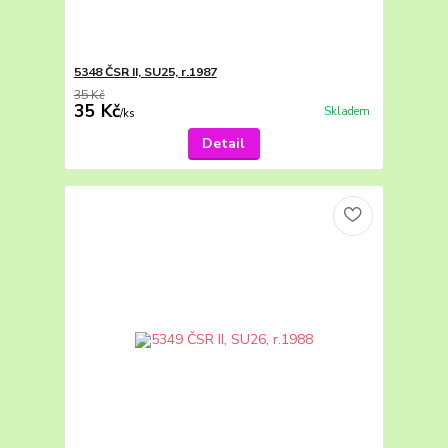
5348 ČSR II, SU25, r.1987
35 Kč
35 Kč
Skladem
/
ks
Detail