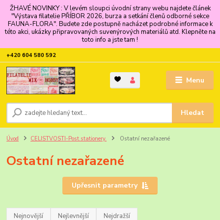
ŽHAVÉ NOVINKY : V levém sloupci úvodní strany webu najdete článek
"Výstava filatelie PŘÍBOR 2026, burza a setkání členů odborné sekce
FAUNA-FLORA". Budete zde postupně nacházet podrobné informace k
této akci, ukázky připravovaných suvenýrových materiálů atd. Klepněte na
toto info a jste tam !
+420 604 580 592
Menu
Hledat
Úvod
CELISTVOSTI-Post.stationery.
Ostatní nezařazené
Ostatní nezařazené
Upřesnit parametry
Nejnovější
Nejlevnější
Nejdražší