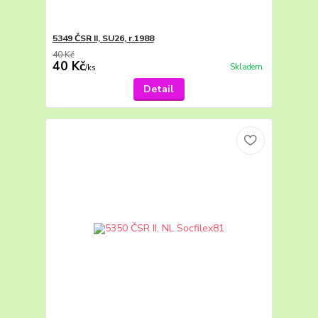
5349 ČSR II, SU26, r.1988
40 Kč
40 Kč
Skladem
/
ks
Detail