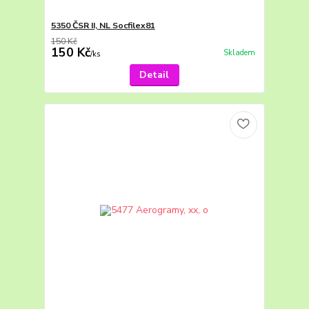
5350 ČSR II, NL Socfilex81
150 Kč
150 Kč
Skladem
/
ks
Detail