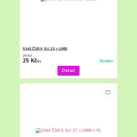
5343 ČSR II, SU 23, r.1985
25 Kč
25 Kč
Skladem
/
ks
Detail