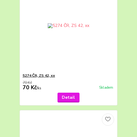
5274 ČR, ZS 42, xx
70 Kč
70 Kč
Skladem
/
ks
Detail