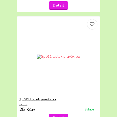
Detail
Sp011 Lístek pravěk, xx
25 Kč
25 Kč
Skladem
/
ks