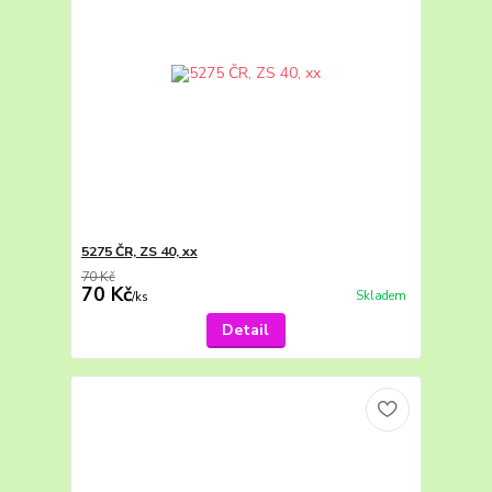
5275 ČR, ZS 40, xx
70 Kč
70 Kč
Skladem
/
ks
Detail