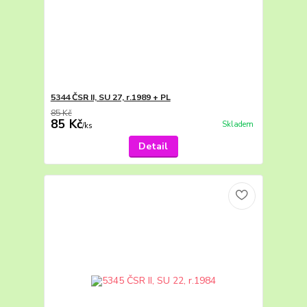
5344 ČSR II, SU 27, r.1989 + PL
85 Kč
85 Kč
Skladem
/
ks
Detail