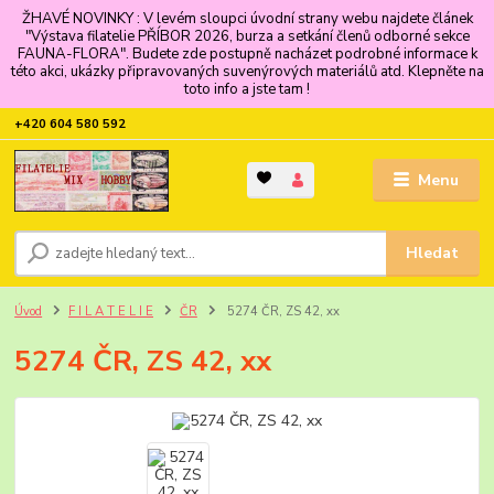
ŽHAVÉ NOVINKY : V levém sloupci úvodní strany webu najdete článek
"Výstava filatelie PŘÍBOR 2026, burza a setkání členů odborné sekce
FAUNA-FLORA". Budete zde postupně nacházet podrobné informace k
této akci, ukázky připravovaných suvenýrových materiálů atd. Klepněte na
toto info a jste tam !
+420 604 580 592
Menu
Hledat
Úvod
F I L A T E L I E
ČR
5274 ČR, ZS 42, xx
5274 ČR, ZS 42, xx