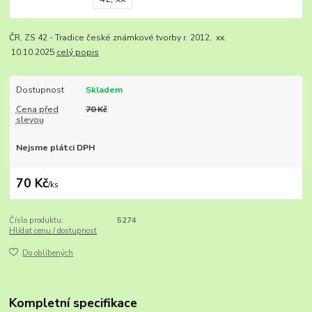
ČR, ZS 42 - Tradice české známkové tvorby r. 2012, xx.
10.10.2025
celý popis
Dostupnost
Skladem
Cena před
70 Kč
slevou
Nejsme plátci DPH
70 Kč
/
ks
Číslo produktu:
5274
Hlídat cenu / dostupnost
Do oblíbených
Kompletní specifikace