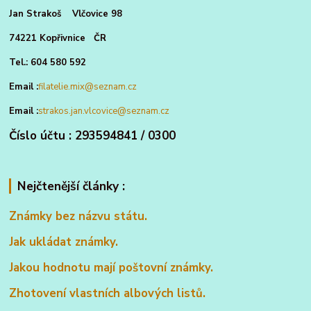
Jan Strakoš Vlčovice 98
74221 Kopřivnice ČR
Tel.: 604 580 592
Email :
filatelie.mix@seznam.cz
Email :
strakos.jan.vlcovice@seznam.cz
Číslo účtu : 293594841 / 0300
Nejčtenější články :
Známky bez názvu státu.
Jak ukládat známky.
Jakou hodnotu mají poštovní známky.
Zhotovení vlastních albových listů.