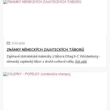
17
.
03
.
2026
ZNÁMKY NĚMECKÝCH ZAJATECKÝCH TÁBORŮ
Zajímavé sběratelské materiály z tábora Oflag II-C Woldenburg -
německý zajatecký tábor z druhé světové války.
číst celé