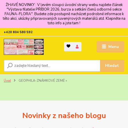
ŽHAVÉ NOVINKY : V levém sloupci úvodní strany webu najdete článek
"Výstava filatelie PŘÍBOR 2026, burza a setkání členů odborné sekce
FAUNA-FLORA". Budete zde postupně nacházet podrobné informace k
této akci, ukázky připravovaných suvenýrových materiálů atd. Klepněte na
toto info a jste tam !
+420 604 580 592
Menu
Hledat
Úvod
GEOPHILA-ZNÁMKOVÉ ZEMĚ »
Novinky z našeho blogu