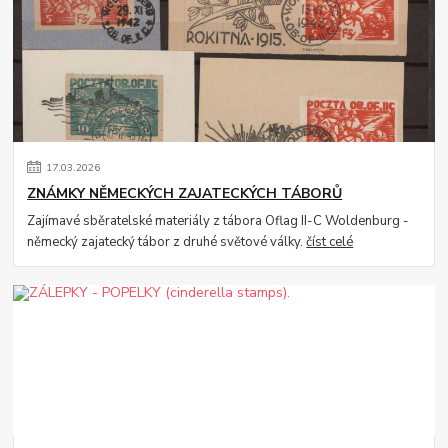
17
.
03
.
2026
ZNÁMKY NĚMECKÝCH ZAJATECKÝCH TÁBORŮ
Zajímavé sběratelské materiály z tábora Oflag II-C Woldenburg -
německý zajatecký tábor z druhé světové války.
číst celé