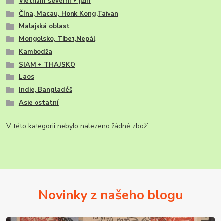
Vietnam severní + jižní
Čína, Macau, Honk Kong,Taivan
Malajská oblast
Mongolsko, Tibet,Nepál
Kambodža
SIAM + THAJSKO
Laos
Indie, Bangladéš
Asie ostatní
V této kategorii nebylo nalezeno žádné zboží.
Novinky z našeho blogu