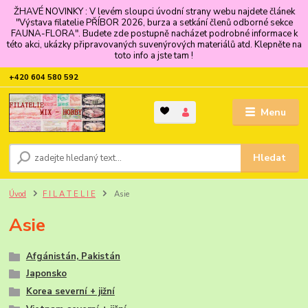
ŽHAVÉ NOVINKY : V levém sloupci úvodní strany webu najdete článek
"Výstava filatelie PŘÍBOR 2026, burza a setkání členů odborné sekce
FAUNA-FLORA". Budete zde postupně nacházet podrobné informace k
této akci, ukázky připravovaných suvenýrových materiálů atd. Klepněte na
toto info a jste tam !
+420 604 580 592
Menu
Hledat
Úvod
F I L A T E L I E
Asie
Asie
Afgánistán, Pakistán
Japonsko
Korea severní + jižní