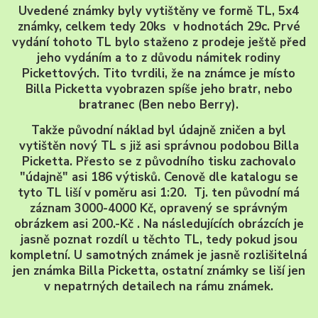
Uvedené známky byly vytištěny ve formě TL, 5x4
známky, celkem tedy 20ks v hodnotách 29c. Prvé
vydání tohoto TL bylo staženo z prodeje ještě před
jeho vydáním a to z důvodu námitek rodiny
Pickettových. Tito tvrdili, že na známce je místo
Billa Picketta vyobrazen spíše jeho bratr, nebo
bratranec (Ben nebo Berry).
Takže původní náklad byl údajně zničen a byl
vytištěn nový TL s již asi správnou podobou Billa
Picketta. Přesto se z původního tisku zachovalo
"údajně" asi 186 výtisků. Cenově dle katalogu se
tyto TL liší v poměru asi 1:20. Tj. ten původní má
záznam 3000-4000 Kč, opravený se správným
obrázkem asi 200.-Kč . Na následujících obrázcích je
jasně poznat rozdíl u těchto TL, tedy pokud jsou
kompletní. U samotných známek je jasně rozlišitelná
jen známka Billa Picketta, ostatní známky se liší jen
v nepatrných detailech na rámu známek.