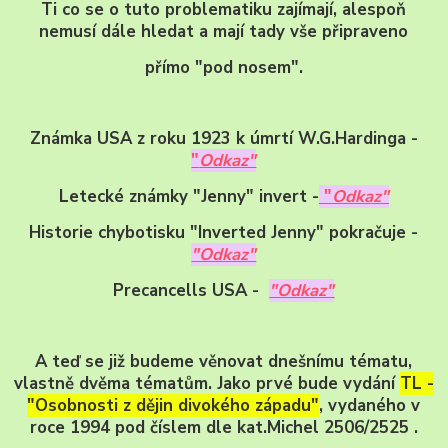
Ti co se o tuto problematiku zajímají, alespoň
nemusí dále hledat a mají tady vše připraveno
přímo "pod nosem".
Známka USA z roku 1923 k úmrtí W.G.Hardinga -
"
Odkaz"
Letecké známky "Jenny" invert -
"
Odkaz"
Historie chybotisku "Inverted Jenny" pokračuje -
"Odkaz"
Precancells USA -
"Odkaz"
A teď se již budeme věnovat dnešnímu tématu,
vlastně dvěma tématům. Jako prvé bude vydání
TL -
"Osobnosti z dějin divokého západu"
, vydaného v
roce 1994 pod číslem dle kat.Michel 2506/2525 .