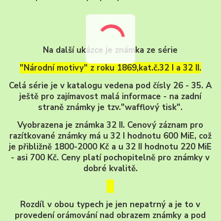
Na další ukázce je známka ze série
"Národní motivy" z roku 1869,kat.č.32 I a 32 II.
Celá série je v katalogu vedena pod čísly 26 - 35. A
ještě pro zajímavost malá informace - na zadní
straně známky je tzv."wafflový tisk".
Vyobrazena je známka 32 II. Cenový záznam pro
razítkované známky má u 32 I hodnotu 600 MiE, což
je přibližně 1800-2000 Kč a u 32 II hodnotu 220 MiE
- asi 700 Kč. Ceny platí pochopitelně pro známky v
dobré kvalitě.
Rozdíl v obou typech je jen nepatrný a je to v
provedení orámování nad obrazem známky a pod