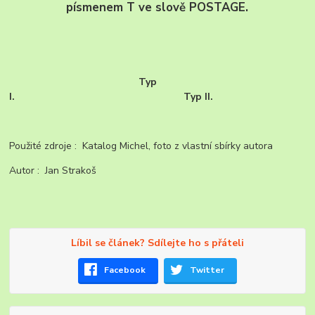
písmenem T ve slově POSTAGE.
Typ
I. Typ II.
Použité zdroje : Katalog Michel, foto z vlastní sbírky autora
Autor : Jan Strakoš
Líbil se článek? Sdílejte ho s přáteli
Facebook
Twitter