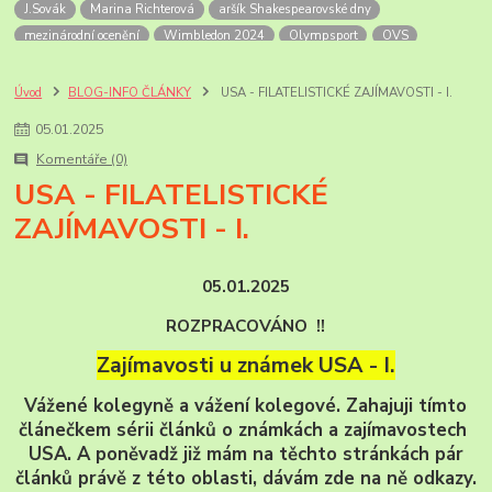
J.Sovák
Marina Richterová
aršík Shakespearovské dny
mezinárodní ocenění
Wimbledon 2024
Olympsport
OVS
Šupčík
Alandy
OH
OH 2024
Mexiko
Letecké přetisky
non-stop let Mexiko-NY
Soutěžní exponát
úvodní list
FilaPoint
Úvod
BLOG-INFO ČLÁNKY
USA - FILATELISTICKÉ ZAJÍMAVOSTI - I.
Prodejny ČP
Rožnov p.R.
skanzen
Valašské muzeum
05
.
01
.
2025
výročí pošt
Bill Picket
USA zajímavosti
příležitostná razítka
Komentáře (0)
pamětní razítka
Korunovace krále Georga VI
anglické korunovace
USA - FILATELISTICKÉ
Georg VI
Sri Lanka
PL známek
historie
ZAJÍMAVOSTI - I.
známky ceylonu a Sri Lanky
mezinárodní dny zvířat
zvířata roku
Novinky známek ČP
známky ČR-2025
ČP-novinky r.2026
Ankety ČP
Jan Sovák
paleoart
05.01.2025
ROZPRACOVÁNO !!
Zajímavosti u známek USA - I.
Vážené kolegyně a vážení kolegové. Zahajuji tímto
článečkem sérii článků o známkách a zajímavostech
USA. A poněvadž již mám na těchto stránkách pár
článků právě z této oblasti, dávám zde na ně odkazy.