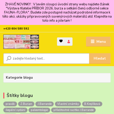
ŽHAVÉ NOVINKY : V levém sloupci úvodní strany webu najdete článek
"Výstava filatelie PŘÍBOR 2026, burza a setkání členů odborné sekce
FAUNA-FLORA". Budete zde postupně nacházet podrobné informace k
této akci, ukázky připravovaných suvenýrových materiálů atd. Klepněte na
toto info a jste tam !
+420 604 580 592
Menu
Hledat
Kategorie blogu
Štítky blogu
pravěk
Z.Burian
J.Barrande
Vlastní známky
B.Krejčíková
ilegální vydání
paleontologie
příležitostné razítko J.Barrande