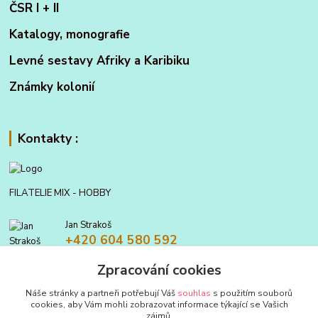
ČSR I + II
Katalogy, monografie
Levné sestavy Afriky a Karibiku
Známky kolonií
Kontakty :
FILATELIE MIX - HOBBY
Jan Strakoš
+420 604 580 592
Zpracování cookies
filatelie.mix@seznam.cz
Náše stránky a partneři potřebují Váš
souhlas
s použitím souborů
cookies, aby Vám mohli zobrazovat informace týkající se Vašich
zájmů.