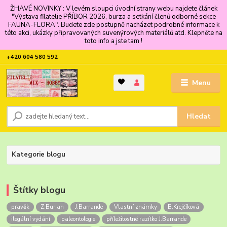
ŽHAVÉ NOVINKY : V levém sloupci úvodní strany webu najdete článek
"Výstava filatelie PŘÍBOR 2026, burza a setkání členů odborné sekce
FAUNA-FLORA". Budete zde postupně nacházet podrobné informace k
této akci, ukázky připravovaných suvenýrových materiálů atd. Klepněte na
toto info a jste tam !
+420 604 580 592
Menu
Hledat
Kategorie blogu
Štítky blogu
pravěk
Z.Burian
J.Barrande
Vlastní známky
B.Krejčíková
ilegální vydání
paleontologie
příležitostné razítko J.Barrande