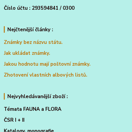
Číslo účtu : 293594841 / 0300
Nejčtenější články :
Známky bez názvu státu.
Jak ukládat známky.
Jakou hodnotu mají poštovní známky.
Zhotovení vlastních albových listů.
Nejvyhledávanější zboží :
Témata FAUNA a FLORA
ČSR I + II
Katalogy, monografie