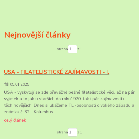
Nejnovější články
strana
z 1
USA - FILATELISTICKÉ ZAJÍMAVOSTI - I.
05
.
01
.
2025
USA - vyskytují se zde převážně bežné filatelistické věci, až na pár
vyjímek a to jak u starších do roku1920, tak i pár zajímavostí u
těch novějších. Dnes si ukážeme TL -osobnosti divokého západu a
známku č. 32 - Kolumbus.
celý článek
strana
z 1