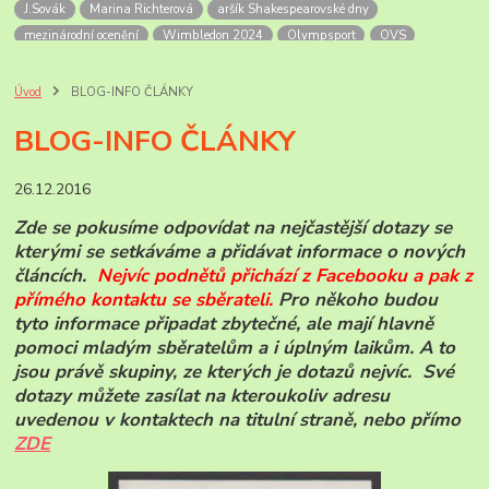
J.Sovák
Marina Richterová
aršík Shakespearovské dny
mezinárodní ocenění
Wimbledon 2024
Olympsport
OVS
Šupčík
Alandy
OH
OH 2024
Mexiko
Letecké přetisky
non-stop let Mexiko-NY
Soutěžní exponát
úvodní list
FilaPoint
Úvod
BLOG-INFO ČLÁNKY
Prodejny ČP
Rožnov p.R.
skanzen
Valašské muzeum
BLOG-INFO ČLÁNKY
výročí pošt
Bill Picket
USA zajímavosti
příležitostná razítka
pamětní razítka
Korunovace krále Georga VI
anglické korunovace
26.12.2016
Georg VI
Sri Lanka
PL známek
historie
známky ceylonu a Sri Lanky
mezinárodní dny zvířat
zvířata roku
Zde se pokusíme odpovídat na nejčastější dotazy se
Novinky známek ČP
známky ČR-2025
ČP-novinky r.2026
kterými se setkáváme a přidávat informace o nových
Ankety ČP
Jan Sovák
paleoart
článcích.
Nejvíc podnětů přichází z Facebooku a pak z
přímého kontaktu se sběrate
li.
Pro někoho budou
tyto informace připadat zbytečné, ale mají hlavně
pomoci mladým sběratelům a i úplným laikům. A to
jsou právě skupiny, ze kterých je dotazů nejvíc. Své
dotazy můžete zasílat na kteroukoliv adresu
uvedenou v kontaktech na titulní straně, nebo přímo
ZDE