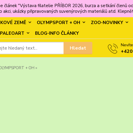
e článek "Výstava filatelie PŘÍBOR 2026, burza a setkání člen
 akci, ukázky připravovaných suvenýrových materiálů atd. Klepněte
MKOVÉ ZEMĚ
OLYMPSPORT + OH
ZOO-NOVINKY
PALEOART
BLOG-INFO ČLÁNKY
Nevíte
Hledat
+420
OLYMPSPORT + OH »