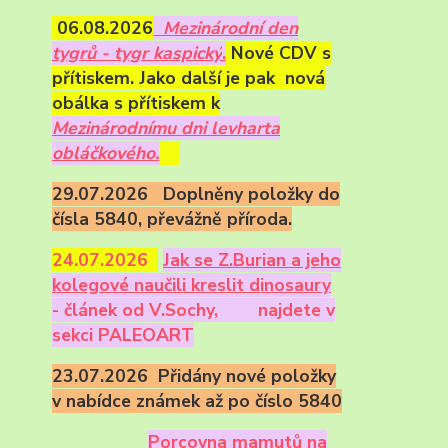
06.08.2026
Mezinárodní den
tygrů - tygr kaspický
.
Nové CDV s
přítiskem. Jako další je pak nová
obálka s přítiskem k
Mezinárodnímu dni levharta
obláčkového.
29.07.2026 Doplněny položky do
čísla 5840, převážně příroda.
24.07.2026
Ja
k se Z.Burian a jeho
kolegové naučili kreslit dinosaury
- článek od V.Sochy,
najdete v
sekci PALEOART
23.07.2026 Přidány nové položky
v nabídce známek až po číslo 5840
Porcovna mamutů na