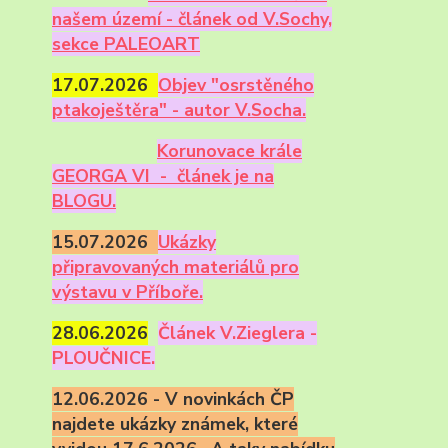
našem území - článek od V.Sochy,
sekce PALEOART
17.07.2026
Objev "osrstěného
ptakoještěra" - autor V.Socha.
Korunovace krále
GEORGA VI - článek je na
BLOGU.
15.07.2026
Ukázky
připravovaných materiálů pro
výstavu v Příboře.
28.06.2026
Článek V.Zieglera -
PLOUČNICE.
12.06.2026 - V novinkách ČP
najdete ukázky známek, které