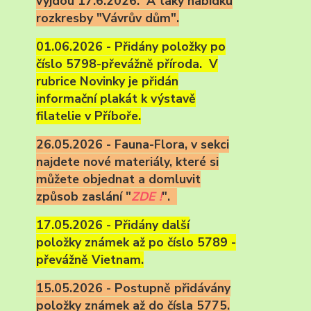
vyjdou 17.6.2026. A taky nabídku
rozkresby "Vávrův dům".
01.06.2026 - Přidány položky po
číslo 5798-převážně příroda. V
rubrice Novinky je přidán
informační plakát k výstavě
filatelie v Příboře.
26.05.2026 - Fauna-Flora, v sekci
najdete nové materiály, které si
můžete objednat a domluvit
způsob zaslání "
ZDE !
".
17.05.2026 - Přidány další
položky známek až po číslo 5789 -
převážně Vietnam.
15.05.2026 - Postupně přidávány
položky známek až do čísla 5775.