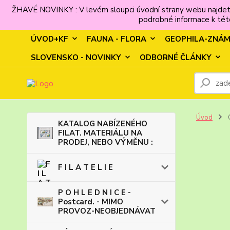
ŽHAVÉ NOVINKY : V levém sloupci úvodní strany webu najdet
podrobné informace k této
ÚVOD+KF
FAUNA - FLORA
GEOPHILA-ZNÁ
SLOVENSKO - NOVINKY
ODBORNÉ ČLÁNKY
Úvod
KATALOG NABÍZENÉHO
FILAT. MATERIÁLU NA
PRODEJ, NEBO VÝMĚNU :
F I L A T E L I E
P O H L E D N I C E -
Postcard. - MIMO
PROVOZ-NEOBJEDNÁVAT