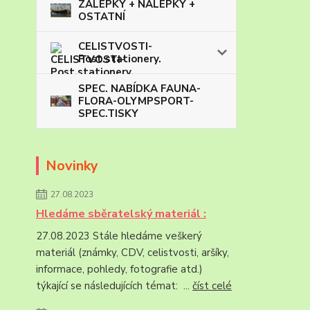
ZÁLEPKY + NÁLEPKY +
OSTATNÍ
CELISTVOSTI-
Post.stationery.
SPEC. NABÍDKA FAUNA-
FLORA-OLYMPSPORT-
SPEC.TISKY
Novinky
27.08.2023
Hledáme sběratelský materiál :
27.08.2023 Stále hledáme veškerý
materiál (známky, CDV, celistvosti, aršíky,
informace, pohledy, fotografie atd.)
týkající se následujících témat: ...
číst celé