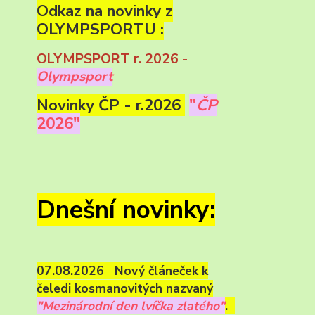
Odkaz na novinky z
OLYMPSPORTU :
OLYMPSPORT r. 2026 -
Olympsport
Novinky ČP - r.2026
"
ČP
2026"
Dnešní novinky:
07.08.2026 Nový článeček k
čeledi kosmanovitých nazvaný
"Mezinárodní den lvíčka zlatého"
.