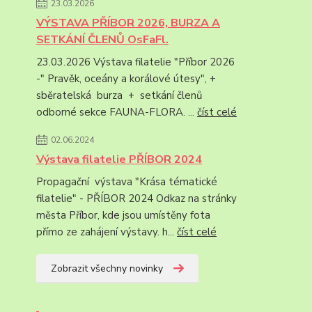
23.03.2026
VÝSTAVA PŘÍBOR 2026, BURZA A
SETKÁNÍ ČLENŮ OsFaFl.
23.03.2026 Výstava filatelie "Příbor 2026
-" Pravěk, oceány a korálové útesy", +
sběratelská burza + setkání členů
odborné sekce FAUNA-FLORA. ...
číst celé
02.06.2024
Výstava filatelie PŘÍBOR 2024
Propagační výstava "Krása tématické
filatelie" - PŘÍBOR 2024 Odkaz na stránky
města Příbor, kde jsou umístěny fota
přímo ze zahájení výstavy. h...
číst celé
Zobrazit všechny novinky