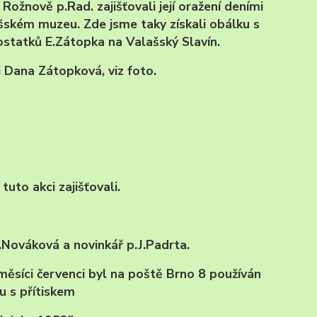
Rožnově p.Rad. zajišťovali její oražení deními
ašském muzeu. Zde jsme taky získali obálku s
ostatků
E.Zátopka na
Valašský Slavín.
i Dana Zátopková, viz foto.
tuto akci zajišťovali.
.Nováková a novinkář p.J.Padrta.
 měsíci červenci byl na poště Brno 8 používán
u s přítiskem