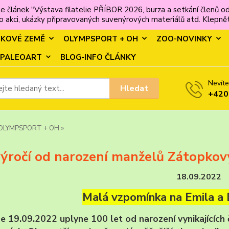
e článek "Výstava filatelie PŘÍBOR 2026, burza a setkání člen
 akci, ukázky připravovaných suvenýrových materiálů atd. Klepněte
MKOVÉ ZEMĚ
OLYMPSPORT + OH
ZOO-NOVINKY
PALEOART
BLOG-INFO ČLÁNKY
Nevíte
Hledat
+420
OLYMPSPORT + OH »
ýročí od narození manželů Zátopkov
18.09.2022
Malá vzpomínka na Emila a
e 19.09.2022 uplyne 100 let od narození vynikajících