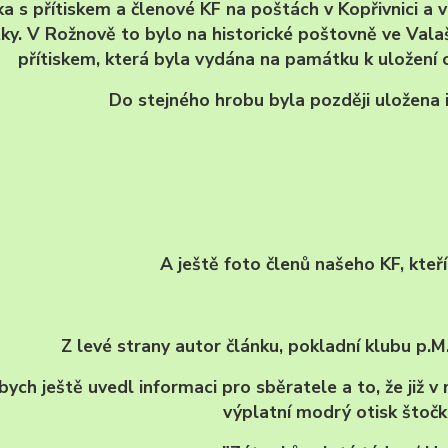
a s přítiskem a členové KF na poštách v Kopřivnici a v 
tky. V Rožnově to bylo na historické poštovně ve Val
přítiskem, která byla vydána na památku k uložení 
Do stejného hrobu byla později uložena 
A ještě foto členů našeho KF, kteří 
Z levé strany autor článku, pokladní klubu p.M
bych ještě uvedl informaci pro sběratele a to, že již v
výplatní modrý otisk štočk