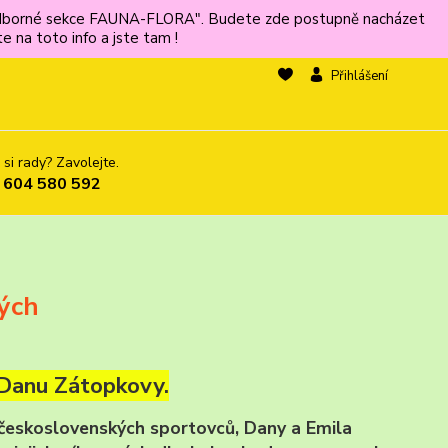
ů odborné sekce FAUNA-FLORA". Budete zde postupně nacházet
 na toto info a jste tam !
Přihlášení
 si rady? Zavolejte.
 604 580 592
ých
 Danu Zátopkovy.
 československých sportovců, Dany a Emila