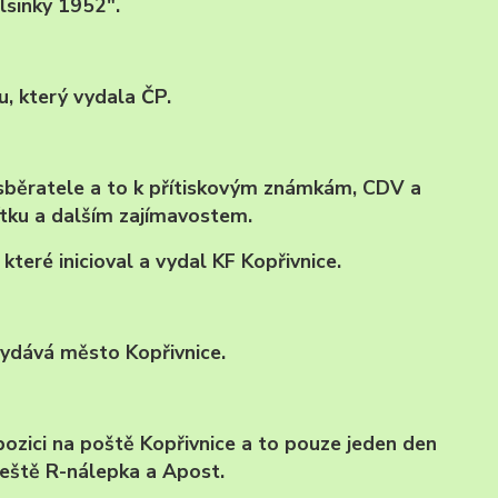
lsinky 1952".
u, který vydala ČP.
sběratele a to k přítiskovým známkám, CDV a
ítku a dalším zajímavostem.
které inicioval a vydal KF Kopřivnice.
 vydává město Kopřivnice.
pozici na poště Kopřivnice a to pouze jeden den
 ještě R-nálepka a Apost.