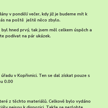
ny v pondělí večer, kdy již je budeme mít k
 nás na poště ještě něco zbylo.
 byl hned prvý, tak jsem měl celkem úspěch a
te podívat na pár ukázek.
úřadu v Kopřivnici. Ten se dal získat pouze s
u 0.00
teré z těchto materiálů. Celkově bylo vydáno
ály nejsou k dispozici. Takže se nezlobte.