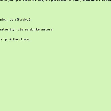
nku : Jan Strakoš
ateriály : vše ze sbírky autora
cí : p. A.Padrtová.