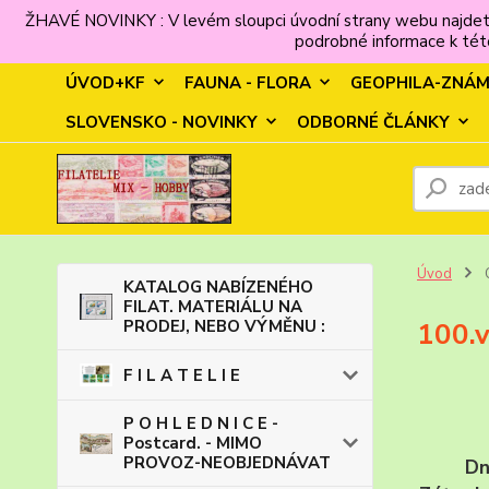
ŽHAVÉ NOVINKY : V levém sloupci úvodní strany webu najdet
podrobné informace k této
ÚVOD+KF
FAUNA - FLORA
GEOPHILA-ZNÁ
SLOVENSKO - NOVINKY
ODBORNÉ ČLÁNKY
Úvod
KATALOG NABÍZENÉHO
FILAT. MATERIÁLU NA
PRODEJ, NEBO VÝMĚNU :
100.v
F I L A T E L I E
P O H L E D N I C E -
Postcard. - MIMO
PROVOZ-NEOBJEDNÁVAT
Dn