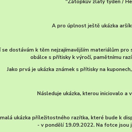
"Zátopkův zlatý týden / He
A pro úplnost ještě ukázka aršík
í se dostávám k těm nejzajímavějším materiálům pro 
obálce s přítisky k výročí, pamětnímu raz
Jako prvá je ukázka známek s přítisky na kuponech, 
Následuje ukázka, kterou iniciovalo a
 malá ukázka příležitostného razítka, které bude k dis
- v pondělí 19.09.2022. Na fotce jsou