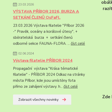
obálk
23.03.2026
razí
VÝSTAVA PŘÍBOR 2026, BURZA A
SETKÁNÍ ČLENŮ OsFaFl.
23.03.2026 Výstava filatelie "Příbor 2026
-" Pravěk, oceány a korálové útesy", +
sběratelská burza + setkání členů
odborné sekce FAUNA-FLORA. ...
číst celé
02.06.2024
Výstava filatelie PŘÍBOR 2024
Propagační výstava "Krása tématické
filatelie" - PŘÍBOR 2024 Odkaz na stránky
města Příbor, kde jsou umístěny fota
přímo ze zahájení výstavy. h...
číst celé
Zde 
Zobrazit všechny novinky