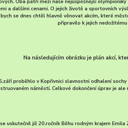
vých. Oba patří mezi naše nejúspěšnější olympioniky 
mi a dalšími cenami. O jejich životě a sportovních v
 bych se dnes chtěl hlavně věnovat akcím, které město 
připravilo k jejich nedožitému
Na následujícím obrázku je plán akcí, kt
6.září proběhlo v Kopřivnici slavnostní odhalení sochy
struovaném náměstí. Celkové dokončení úprav je ale 
 se uskutečnil již 20.ročník Běhu rodným krajem Emila