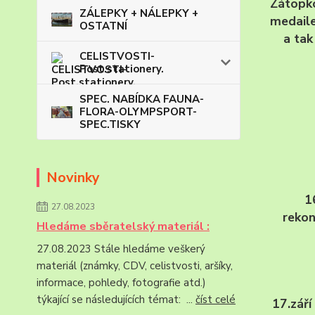
Zátopko
ZÁLEPKY + NÁLEPKY +
medaile
OSTATNÍ
a tak
CELISTVOSTI-
Post.stationery.
SPEC. NABÍDKA FAUNA-
FLORA-OLYMPSPORT-
SPEC.TISKY
Novinky
1
27.08.2023
rekon
Hledáme sběratelský materiál :
27.08.2023 Stále hledáme veškerý
materiál (známky, CDV, celistvosti, aršíky,
informace, pohledy, fotografie atd.)
týkající se následujících témat: ...
číst celé
17.září