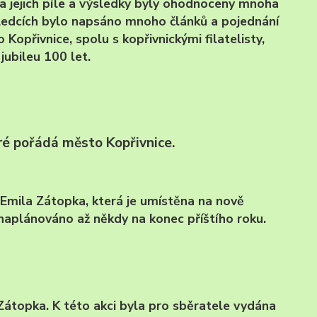
a jejich píle a výsledky byly ohodnoceny mnoha
ýsledcích bylo napsáno mnoho článků a pojednání
Kopřivnice, spolu s kopřivnickými filatelisty,
 jubileu 100 let.
eré pořádá město Kopřivnice.
 Emila Zátopka, která je umístěna na nově
naplánováno až někdy na konec příštího roku.
 Zátopka. K této akci byla pro sběratele vydána