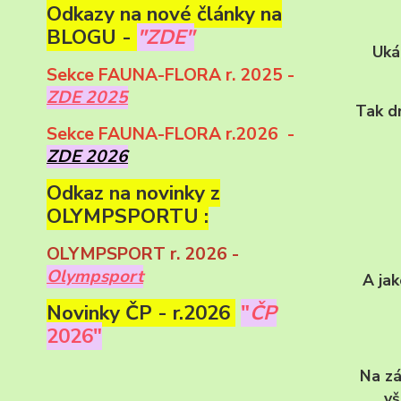
Odkazy na nové články na
BLOGU -
"ZDE"
Uká
Sekce FAUNA-FLORA r. 2025 -
ZDE 2025
Tak d
Sekce FAUNA-FLORA r.2026 -
ZDE 2026
Odkaz na novinky z
OLYMPSPORTU :
OLYMPSPORT r. 2026 -
Olympsport
A jak
Novinky ČP - r.2026
"
ČP
2026"
Na zá
vš