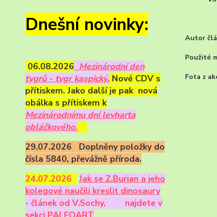
Dnešní novinky:
Autor člá
Použité m
06.08.2026
Mezinárodní den
Fota z ak
tygrů - tygr kaspický
.
Nové CDV s
přítiskem. Jako další je pak nová
obálka s přítiskem k
Mezinárodnímu dni levharta
obláčkového.
29.07.2026 Doplněny položky do
čísla 5840, převážně příroda.
24.07.2026
Ja
k se Z.Burian a jeho
kolegové naučili kreslit dinosaury
- článek od V.Sochy,
najdete v
sekci PALEOART