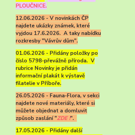
PLOUČNICE.
12.06.2026 - V novinkách ČP
najdete ukázky známek, které
vyjdou 17.6.2026. A taky nabídku
rozkresby "Vávrův dům".
01.06.2026 - Přidány položky po
číslo 5798-převážně příroda. V
rubrice Novinky je přidán
informační plakát k výstavě
filatelie v Příboře.
26.05.2026 - Fauna-Flora, v sekci
najdete nové materiály, které si
můžete objednat a domluvit
způsob zaslání "
ZDE !
".
17.05.2026 - Přidány další