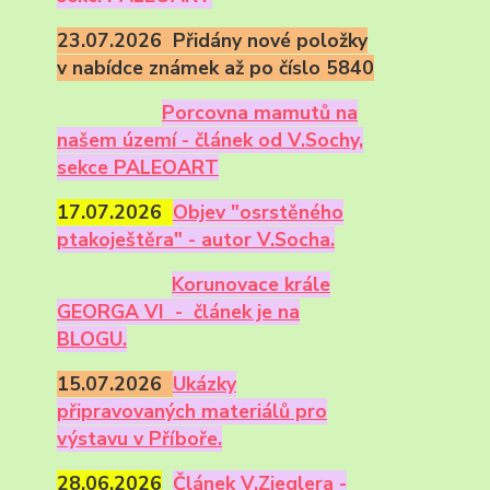
23.07.2026 Přidány nové položky
v nabídce známek až po číslo 5840
Porcovna mamutů na
našem území - článek od V.Sochy,
sekce PALEOART
17.07.2026
Objev "osrstěného
ptakoještěra" - autor V.Socha.
Korunovace krále
GEORGA VI - článek je na
BLOGU.
15.07.2026
Ukázky
připravovaných materiálů pro
výstavu v Příboře.
28.06.2026
Článek V.Zieglera -