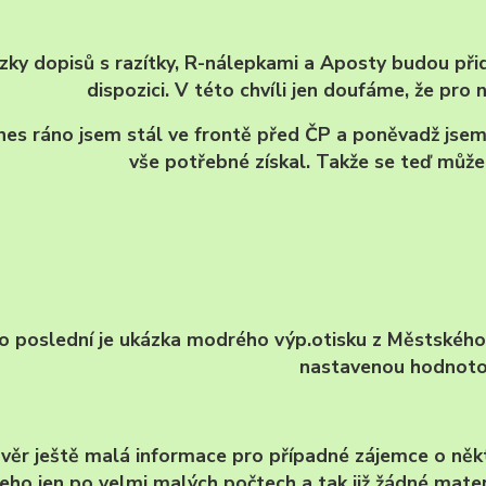
zky dopisů s razítky, R-nálepkami a Aposty budou přidá
dispozici. V této chvíli jen doufáme, že pro
nes ráno jsem stál ve frontě před ČP a poněvadž jsem
vše potřebné získal. Takže se teď může
o poslední je ukázka modrého výp.otisku z Městského 
nastavenou hodnoto
věr ještě malá informace pro případné zájemce o něk
eho jen po velmi malých počtech a tak již žádné materi