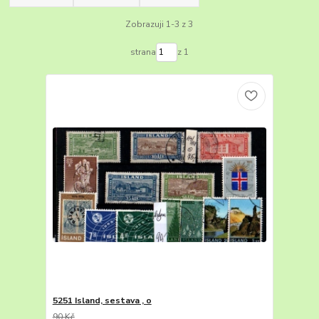
Zobrazuji 1-3 z 3
strana
z 1
5251 Island, sestava , o
90 Kč