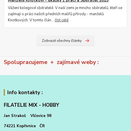
Manželé Knotkovi - ukázky z prací a Sběratel 2025
Vážení kolegové sběratelé. V naší zemi je mnoho sběratelů, kteří se
zajímají o práci našich předních malířů přírody - manželů
Knotkových. V tomto člán...
číst celé
Zobrazit všechny články
Spolupracujeme + zajímavé weby :
Info kontakty :
FILATELIE MIX - HOBBY
Jan Strakoš Vlčovice 98
74221 Kopřivnice ČR