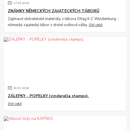
17
.
03
.
2026
ZNÁMKY NĚMECKÝCH ZAJATECKÝCH TÁBORŮ
Zajímavé sběratelské materiály z tábora Oflag II-C Woldenburg -
německý zajatecký tábor z druhé světové války.
číst celé
30
.
01
.
2026
ZÁLEPKY - POPELKY (cinderella stamps).
číst celé