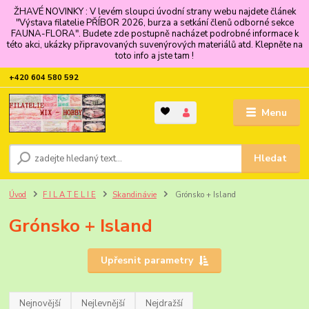
ŽHAVÉ NOVINKY : V levém sloupci úvodní strany webu najdete článek
"Výstava filatelie PŘÍBOR 2026, burza a setkání členů odborné sekce
FAUNA-FLORA". Budete zde postupně nacházet podrobné informace k
této akci, ukázky připravovaných suvenýrových materiálů atd. Klepněte na
toto info a jste tam !
+420 604 580 592
Menu
Hledat
Úvod
F I L A T E L I E
Skandinávie
Grónsko + Island
Grónsko + Island
Upřesnit parametry
Nejnovější
Nejlevnější
Nejdražší