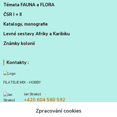
Témata FAUNA a FLORA
ČSR I + II
Katalogy, monografie
Levné sestavy Afriky a Karibiku
Známky kolonií
Kontakty :
FILATELIE MIX - HOBBY
Jan Strakoš
+420 604 580 592
Zpracování cookies
filatelie.mix@seznam.cz