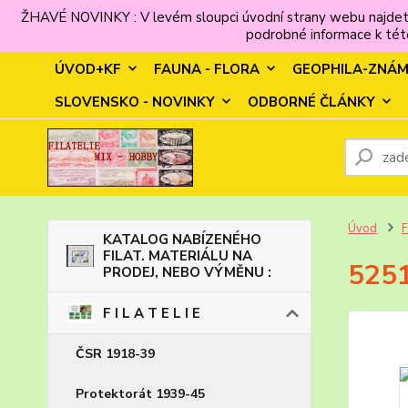
ŽHAVÉ NOVINKY : V levém sloupci úvodní strany webu najdet
podrobné informace k této
ÚVOD+KF
FAUNA - FLORA
GEOPHILA-ZNÁ
SLOVENSKO - NOVINKY
ODBORNÉ ČLÁNKY
Úvod
F
KATALOG NABÍZENÉHO
FILAT. MATERIÁLU NA
5251
PRODEJ, NEBO VÝMĚNU :
F I L A T E L I E
ČSR 1918-39
Protektorát 1939-45