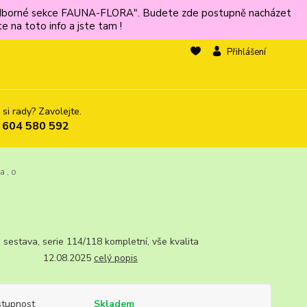
ů odborné sekce FAUNA-FLORA". Budete zde postupně nacházet
 na toto info a jste tam !
Přihlášení
 si rady? Zavolejte.
 604 580 592
a , o
, sestava, serie 114/118 kompletní, vše kvalita
12.08.2025
celý popis
tupnost
Skladem