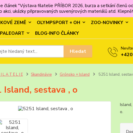
e článek "Výstava filatelie PŘÍBOR 2026, burza a setkání člen
 akci, ukázky připravovaných suvenýrových materiálů atd. Klepněte
MKOVÉ ZEMĚ
OLYMPSPORT + OH
ZOO-NOVINKY
PALEOART
BLOG-INFO ČLÁNKY
Nevíte
Hledat
+420
 I L A T E L I E
Skandinávie
Grónsko + Island
5251 Island, sestav
 Island, sestava , o
Island
o. 
Dos