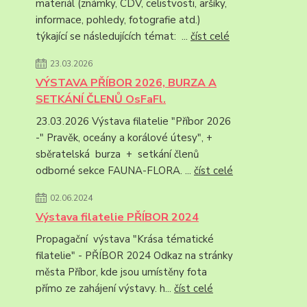
materiál (známky, CDV, celistvosti, aršíky,
informace, pohledy, fotografie atd.)
týkající se následujících témat: ...
číst celé
23.03.2026
VÝSTAVA PŘÍBOR 2026, BURZA A
SETKÁNÍ ČLENŮ OsFaFl.
23.03.2026 Výstava filatelie "Příbor 2026
-" Pravěk, oceány a korálové útesy", +
sběratelská burza + setkání členů
odborné sekce FAUNA-FLORA. ...
číst celé
02.06.2024
Výstava filatelie PŘÍBOR 2024
Propagační výstava "Krása tématické
filatelie" - PŘÍBOR 2024 Odkaz na stránky
města Příbor, kde jsou umístěny fota
přímo ze zahájení výstavy. h...
číst celé