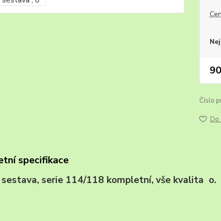
Cen
Nej
90
Číslo p
Do 
tní specifikace
, sestava, serie 114/118 kompletní, vše k