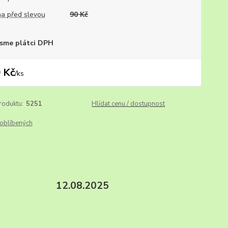
a před slevou
90 Kč
sme plátci DPH
 Kč
/
ks
roduktu:
5251
Hlídat cenu / dostupnost
oblíbených
valita o. 12.08.2025