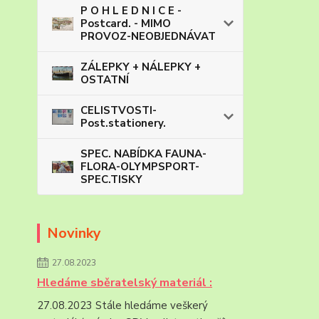
P O H L E D N I C E -
Postcard. - MIMO
PROVOZ-NEOBJEDNÁVAT
ZÁLEPKY + NÁLEPKY +
OSTATNÍ
CELISTVOSTI-
Post.stationery.
SPEC. NABÍDKA FAUNA-
FLORA-OLYMPSPORT-
SPEC.TISKY
Novinky
27.08.2023
Hledáme sběratelský materiál :
27.08.2023 Stále hledáme veškerý