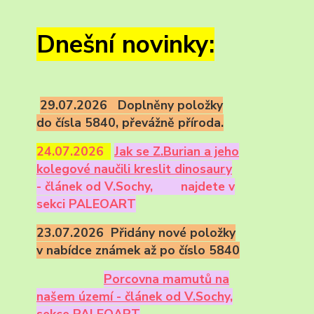
Dnešní novinky:
29.07.2026 Doplněny položky
do čísla 5840, převážně příroda.
24.07.2026
Ja
k se Z.Burian a jeho
kolegové naučili kreslit dinosaury
- článek od V.Sochy,
najdete v
sekci PALEOART
23.07.2026 Přidány nové položky
v nabídce známek až po číslo 5840
Porcovna mamutů na
našem území - článek od V.Sochy,
sekce PALEOART