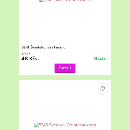
5241 Švédsko, sestava, o
48 Kč
48 Kč
Skladem
/
ks
Detail