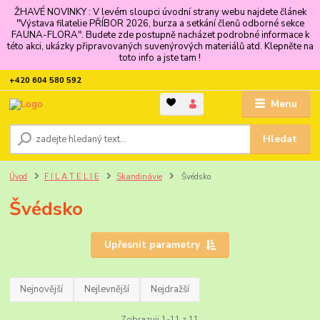
ŽHAVÉ NOVINKY : V levém sloupci úvodní strany webu najdete článek
"Výstava filatelie PŘÍBOR 2026, burza a setkání členů odborné sekce
FAUNA-FLORA". Budete zde postupně nacházet podrobné informace k
této akci, ukázky připravovaných suvenýrových materiálů atd. Klepněte na
toto info a jste tam !
+420 604 580 592
Menu
Hledat
Úvod
F I L A T E L I E
Skandinávie
Švédsko
Švédsko
Upřesnit parametry
Nejnovější
Nejlevnější
Nejdražší
Zobrazuji 1-11 z 11