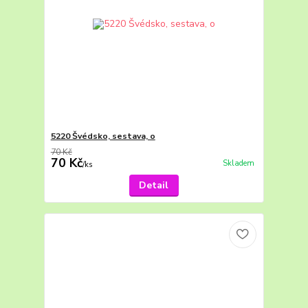
5220 Švédsko, sestava, o
70 Kč
70 Kč
Skladem
/
ks
Detail