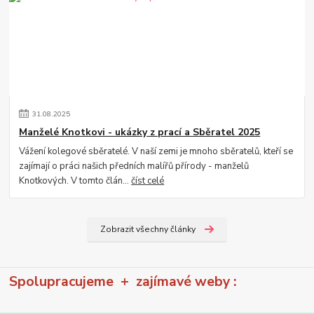
31
.
08
.
2025
Manželé Knotkovi - ukázky z prací a Sběratel 2025
Vážení kolegové sběratelé. V naší zemi je mnoho sběratelů, kteří se
zajímají o práci našich předních malířů přírody - manželů
Knotkových. V tomto člán...
číst celé
Zobrazit všechny články
Spolupracujeme + zajímavé weby :