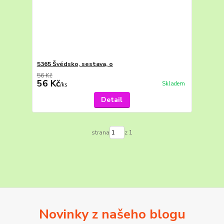
5365 Švédsko, sestava, o
56 Kč
56 Kč
Skladem
/
ks
Detail
strana
z 1
Novinky z našeho blogu