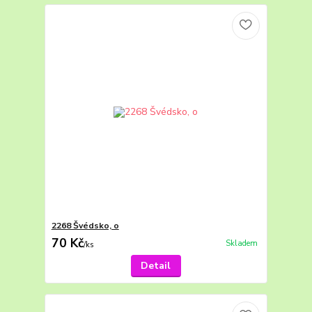
2268 Švédsko, o
70 Kč
Skladem
/
ks
Detail