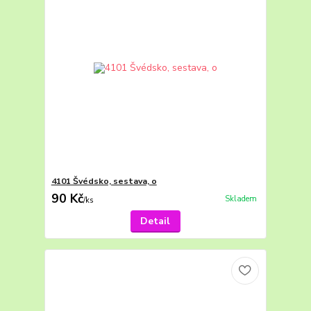
4101 Švédsko, sestava, o
90 Kč
Skladem
/
ks
Detail