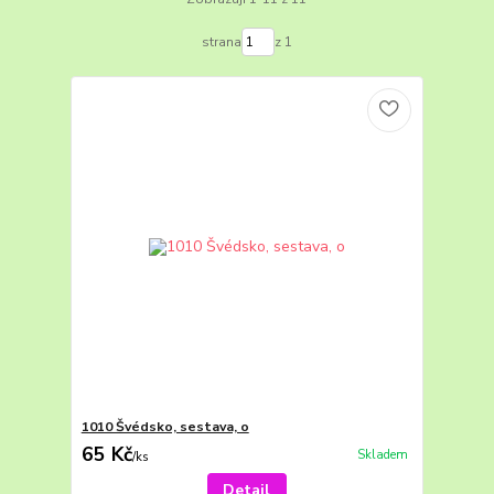
strana
z 1
1010 Švédsko, sestava, o
65 Kč
Skladem
/
ks
Detail