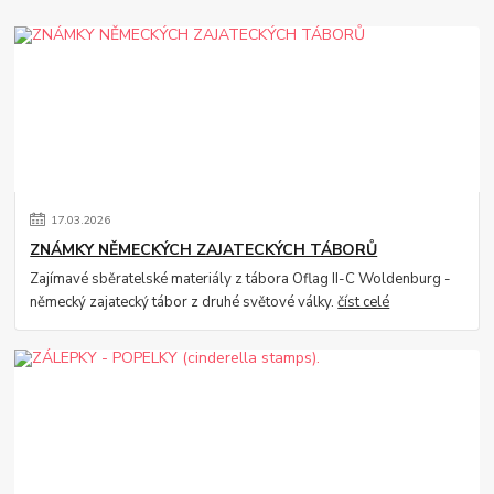
17
.
03
.
2026
ZNÁMKY NĚMECKÝCH ZAJATECKÝCH TÁBORŮ
Zajímavé sběratelské materiály z tábora Oflag II-C Woldenburg -
německý zajatecký tábor z druhé světové války.
číst celé