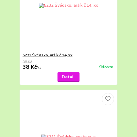
5232 Švédsko, aršík č.14, xx
38 Kč
38 Kč
Skladem
/
ks
Detail