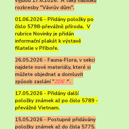
vyjdou 17.6.2026. A taky nabídku
rozkresby "Vávrův dům".
01.06.2026 - Přidány položky po
číslo 5798-převážně příroda. V
rubrice Novinky je přidán
informační plakát k výstavě
filatelie v Příboře.
26.05.2026 - Fauna-Flora, v sekci
najdete nové materiály, které si
můžete objednat a domluvit
způsob zaslání "
ZDE !
".
17.05.2026 - Přidány další
položky známek až po číslo 5789 -
převážně Vietnam.
15.05.2026 - Postupně přidávány
položky známek až do čísla 5775.