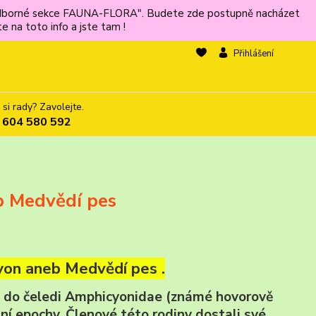
ů odborné sekce FAUNA-FLORA". Budete zde postupně nacházet
 na toto info a jste tam !
Přihlášení
 si rady? Zavolejte.
 604 580 592
b Medvědí pes
yon aneb Medvědí pes .
h do čeledi Amphicyonidae (známé hovorově
ní epochy. Členové této rodiny dostali své