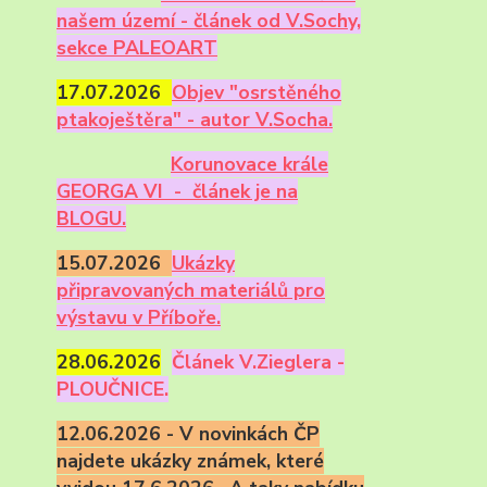
našem území - článek od V.Sochy,
sekce PALEOART
17.07.2026
Objev "osrstěného
ptakoještěra" - autor V.Socha.
Korunovace krále
GEORGA VI - článek je na
BLOGU.
15.07.2026
Ukázky
připravovaných materiálů pro
výstavu v Příboře.
28.06.2026
Článek V.Zieglera -
PLOUČNICE.
12.06.2026 - V novinkách ČP
najdete ukázky známek, které