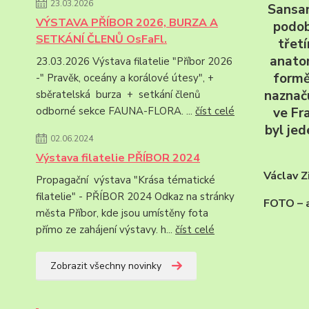
23.03.2026
Sansan
VÝSTAVA PŘÍBOR 2026, BURZA A
podob
SETKÁNÍ ČLENŮ OsFaFl.
třet
anato
23.03.2026 Výstava filatelie "Příbor 2026
formě
-" Pravěk, oceány a korálové útesy", +
naznaču
sběratelská burza + setkání členů
odborné sekce FAUNA-FLORA. ...
číst celé
ve Fr
byl jed
02.06.2024
Výstava filatelie PŘÍBOR 2024
Václav Z
Propagační výstava "Krása tématické
filatelie" - PŘÍBOR 2024 Odkaz na stránky
FOTO – a
města Příbor, kde jsou umístěny fota
přímo ze zahájení výstavy. h...
číst celé
Zobrazit všechny novinky