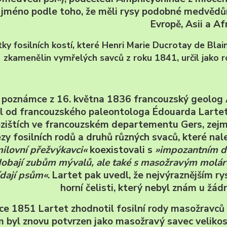
 jméno podle toho, že měli rysy podobné medvědů
Evropě, Asii a Afr
ky fosilních kostí, které Henri Marie Ducrotay de Blainv
zkamenělin vymřelých savců z roku 1841, určil jako 
 poznámce z 16. května 1836 francouzský geolog 
l od francouzského paleontologa Édouarda Lartet
zištích ve francouzském departementu Gers, zejm
zy fosilních rodů a druhů různých svaců, které nal
ilovní přežvýkavci«
koexistovali s
»impozantním dr
obají zubům mývalů, ale také s masožravým molár
dají psům«
. Lartet pak uvedl, že nejvýraznějším r
horní čelisti, který nebyl znám u žá
ce 1851 Lartet zhodnotil fosilní rody masožravců
 byl znovu potvrzen jako masožravý savec velikost