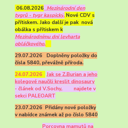
06.08.2026
Mezinárodní den
tygrů - tygr kaspický
.
Nové CDV s
přítiskem. Jako další je pak nová
obálka s přítiskem k
Mezinárodnímu dni levharta
obláčkového.
29.07.2026 Doplněny položky do
čísla 5840, převážně příroda.
24.07.2026
Ja
k se Z.Burian a jeho
kolegové naučili kreslit dinosaury
- článek od V.Sochy,
najdete v
sekci PALEOART
23.07.2026 Přidány nové položky
v nabídce známek až po číslo 5840
Porcovna mamutů na