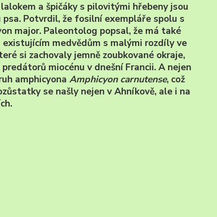
lalokem a špičáky s pilovitými hřebeny jsou
psa. Potvrdil, že fosilní exempláře spolu s
cyon major. Paleontolog popsal, že má také
 existujícím medvědům s malými rozdíly ve
které si zachovaly jemně zoubkované okraje,
ích predátorů miocénu v dnešní Francii. A nejen
l druh amphicyona
Amphicyon carnutense
, což
zůstatky se našly nejen v Ahníkově, ale i na
ch.