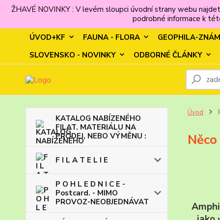
ŽHAVÉ NOVINKY : V levém sloupci úvodní strany webu najdet
podrobné informace k této
ÚVOD+KF
FAUNA - FLORA
GEOPHILA-ZNÁ
SLOVENSKO - NOVINKY
ODBORNÉ ČLÁNKY
Úvod
KATALOG NABÍZENÉHO
FILAT. MATERIÁLU NA
PRODEJ, NEBO VÝMĚNU :
Něco
F I L A T E L I E
P O H L E D N I C E -
Postcard. - MIMO
PROVOZ-NEOBJEDNÁVAT
Amphic
jako 