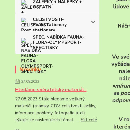
ZÁLEPKY + NÁLEPKY +
lidové
OSTATNÍ
CELISTVOSTI-
Post.stationery.
Náčrt
SPEC. NABÍDKA FAUNA-
FLORA-OLYMPSPORT-
SPEC.TISKY
Ve své
vyžáda
Novinky
nale
nále
27.08.2023
»mírum
Hledáme sběratelský materiál :
se pod
27.08.2023 Stále hledáme veškerý
odpoví
materiál (známky, CDV, celistvosti, aršíky,
informace, pohledy, fotografie atd.)
V ro
týkající se následujících témat: ...
číst celé
kterém