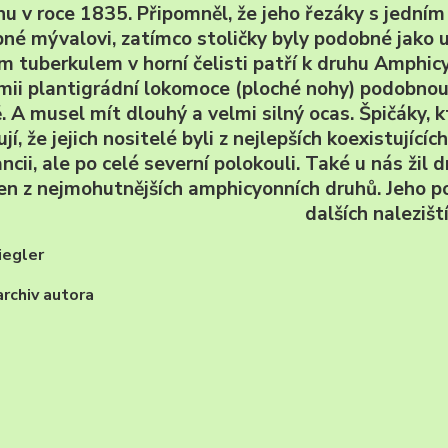
u v roce 1835. Připomněl, že jeho řezáky s jedním 
né mývalovi, zatímco stoličky byly podobné jako u 
ím tuberkulem v horní čelisti patří k druhu Amphi
mii plantigrádní lokomoce (ploché nohy) podobnou
. A musel mít dlouhý a velmi silný ocas. Špičáky, 
jí, že jejich nositelé byli z nejlepších koexistujíc
ancii, ale po celé severní polokouli. Také u nás ži
en z nejmohutnějších amphicyonních druhů. Jeho po
dalších naleziští
iegler
rchiv autora