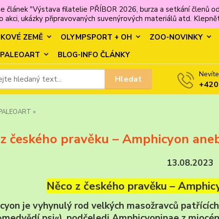
e článek "Výstava filatelie PŘÍBOR 2026, burza a setkání člen
 akci, ukázky připravovaných suvenýrových materiálů atd. Klepněte
MKOVÉ ZEMĚ
OLYMPSPORT + OH
ZOO-NOVINKY
PALEOART
BLOG-INFO ČLÁNKY
Nevíte
Hledat
+420
PALEOART »
 z českého pravěku – Amphicyon ane
13.08.2023
Něco z českého pravěku – Amphic
yon je vyhynulý rod velkých masožravců patřícíc
»medvědí psi«), podčeledi Amphicyoninae z miocén