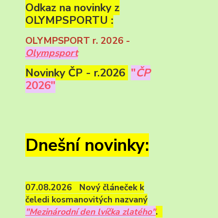
Odkaz na novinky z
OLYMPSPORTU :
OLYMPSPORT r. 2026 -
Olympsport
Novinky ČP - r.2026
"
ČP
2026"
Dnešní novinky:
07.08.2026 Nový článeček k
čeledi kosmanovitých nazvaný
"Mezinárodní den lvíčka zlatého"
.