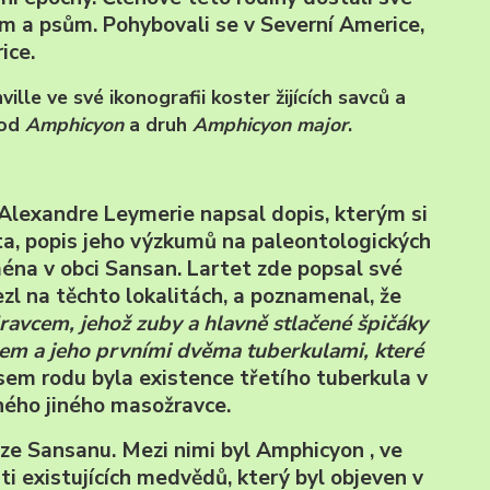
m a psům. Pohybovali se v Severní Americe,
ice.
ille ve své ikonografii koster žijících savců a
rod
Amphicyon
a druh
Amphicyon major
.
Alexandre Leymerie napsal dopis, kterým si
a, popis jeho výzkumů na paleontologických
éna v obci Sansan. Lartet zde popsal své
ezl na těchto lokalitách, a poznamenal, že
avcem, jehož zuby a hlavně stlačené špičáky
em a jeho prvními dvěma tuberkulami, které
ysem rodu byla existence třetího tuberkula v
dného jiného masožravce.
 ze Sansanu. Mezi nimi byl Amphicyon , ve
i existujících medvědů, který byl objeven v