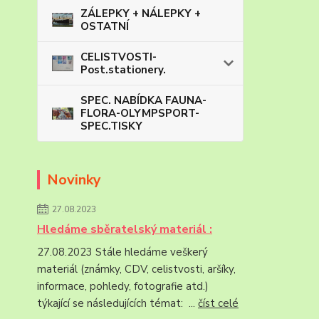
ZÁLEPKY + NÁLEPKY +
OSTATNÍ
CELISTVOSTI-
Post.stationery.
SPEC. NABÍDKA FAUNA-
FLORA-OLYMPSPORT-
SPEC.TISKY
Novinky
27.08.2023
Hledáme sběratelský materiál :
27.08.2023 Stále hledáme veškerý
materiál (známky, CDV, celistvosti, aršíky,
informace, pohledy, fotografie atd.)
týkající se následujících témat: ...
číst celé