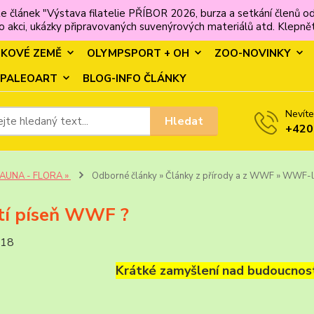
e článek "Výstava filatelie PŘÍBOR 2026, burza a setkání člen
 akci, ukázky připravovaných suvenýrových materiálů atd. Klepněte
MKOVÉ ZEMĚ
OLYMPSPORT + OH
ZOO-NOVINKY
PALEOART
BLOG-INFO ČLÁNKY
Nevíte
Hledat
+420
FAUNA - FLORA »
Odborné články » Články z přírody a z WWF » WWF-la
tí píseň WWF ?
018
Krátké zamyšlení nad budoucnos