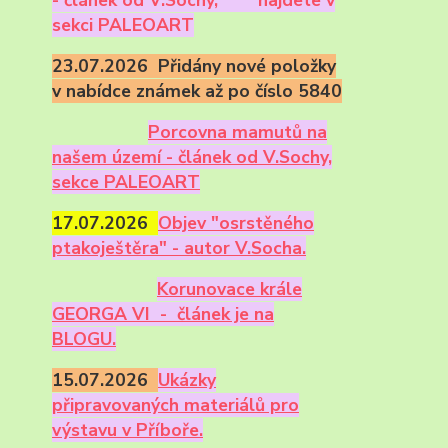
sekci PALEOART
23.07.2026 Přidány nové položky
v nabídce známek až po číslo 5840
Porcovna mamutů na
našem území - článek od V.Sochy,
sekce PALEOART
17.07.2026
Objev "osrstěného
ptakoještěra" - autor V.Socha.
Korunovace krále
GEORGA VI - článek je na
BLOGU.
15.07.2026
Ukázky
připravovaných materiálů pro
výstavu v Příboře.