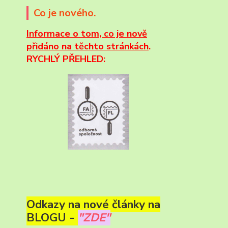
Co je nového.
Informace
o tom, co je nově
přidáno na těchto stránkách
.
RYCHLÝ PŘEHLED:
Odkazy na nové články na
BLOGU -
"ZDE"