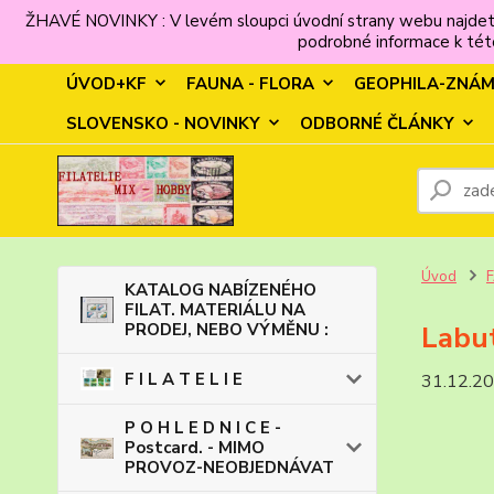
ŽHAVÉ NOVINKY : V levém sloupci úvodní strany webu najdet
podrobné informace k této
ÚVOD+KF
FAUNA - FLORA
GEOPHILA-ZNÁ
SLOVENSKO - NOVINKY
ODBORNÉ ČLÁNKY
Úvod
KATALOG NABÍZENÉHO
FILAT. MATERIÁLU NA
PRODEJ, NEBO VÝMĚNU :
Labu
F I L A T E L I E
31.12.2
P O H L E D N I C E -
Postcard. - MIMO
PROVOZ-NEOBJEDNÁVAT