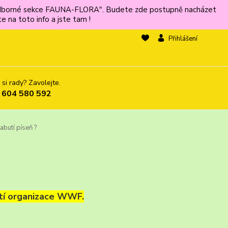
ů odborné sekce FAUNA-FLORA". Budete zde postupně nacházet
 na toto info a jste tam !
Přihlášení
 si rady? Zavolejte.
 604 580 592
butí píseň ?
tí organizace WWF.