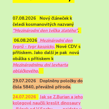
07.08.2026 Nový článeček k
čeledi kosmanovitých nazvaný
"Mezinárodní den lvíčka zlatého"
.
06.08.2026
Mezinárodní den
tygrů - tygr kaspický
.
Nové CDV s
přítiskem. Jako další je pak nová
obálka s přítiskem k
Mezinárodnímu dni levharta
obláčkového.
29.07.2026 Doplněny položky do
čísla 5840, převážně příroda.
24.07.2026
Ja
k se Z.Burian a jeho
kolegové naučili kreslit dinosaury
- článek od V.Sochy,
najdete v