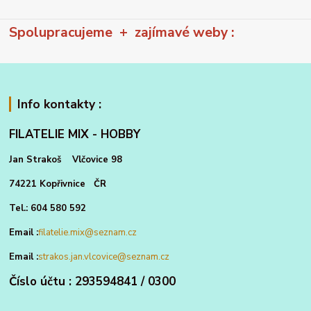
Spolupracujeme + zajímavé weby :
Info kontakty :
FILATELIE MIX - HOBBY
Jan Strakoš Vlčovice 98
74221 Kopřivnice ČR
Tel.: 604 580 592
Email :
filatelie.mix@seznam.cz
Email :
strakos.jan.vlcovice@seznam.cz
Číslo účtu : 293594841 / 0300