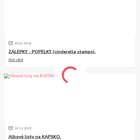
30
.
01
.
2026
ZÁLEPKY - POPELKY (cinderella stamps).
číst celé
16
.
11
.
2025
Albové listy na KAPSKO.