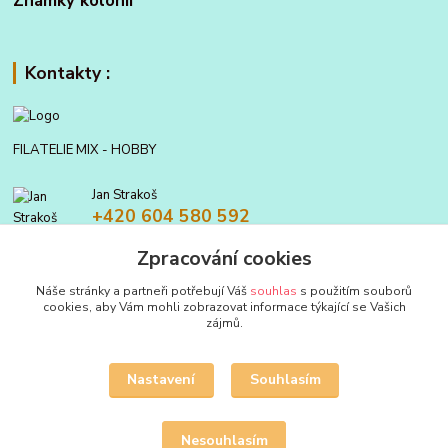
Známky kolonií
Kontakty :
FILATELIE MIX - HOBBY
Jan Strakoš
+420 604 580 592
Zpracování cookies
filatelie.mix@seznam.cz
Náše stránky a partneři potřebují Váš
souhlas
s použitím souborů
cookies, aby Vám mohli zobrazovat informace týkající se Vašich
zájmů.
Nastavení
Souhlasím
Upravit sběr cookies.
Nesouhlasím