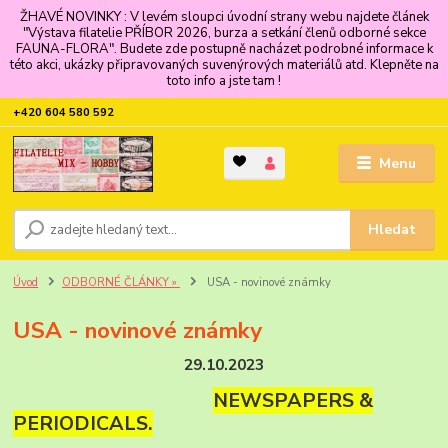
ŽHAVÉ NOVINKY : V levém sloupci úvodní strany webu najdete článek
"Výstava filatelie PŘÍBOR 2026, burza a setkání členů odborné sekce
FAUNA-FLORA". Budete zde postupně nacházet podrobné informace k
této akci, ukázky připravovaných suvenýrových materiálů atd. Klepněte na
toto info a jste tam !
+420 604 580 592
Menu
Hledat
Úvod
ODBORNÉ ČLÁNKY »
USA - novinové známky
USA - novinové známky
29.10.2023
NEWSPAPERS &
PERIODICALS.