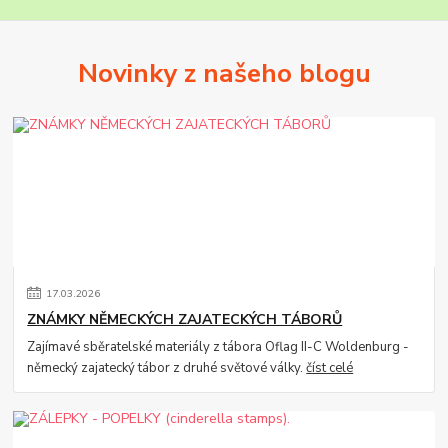
Novinky z našeho blogu
17
.
03
.
2026
ZNÁMKY NĚMECKÝCH ZAJATECKÝCH TÁBORŮ
Zajímavé sběratelské materiály z tábora Oflag II-C Woldenburg -
německý zajatecký tábor z druhé světové války.
číst celé