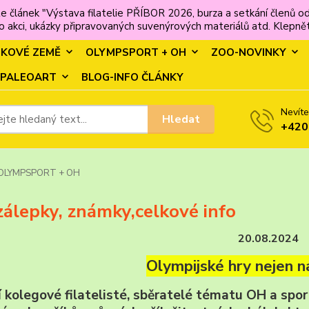
e článek "Výstava filatelie PŘÍBOR 2026, burza a setkání člen
 akci, ukázky připravovaných suvenýrových materiálů atd. Klepněte
MKOVÉ ZEMĚ
OLYMPSPORT + OH
ZOO-NOVINKY
PALEOART
BLOG-INFO ČLÁNKY
Nevíte
Hledat
+420
OLYMPSPORT + OH
álepky, známky,celkové info
20.08.2024
Olympijské hry nejen n
 kolegové filatelisté, sběratelé tématu OH a sport