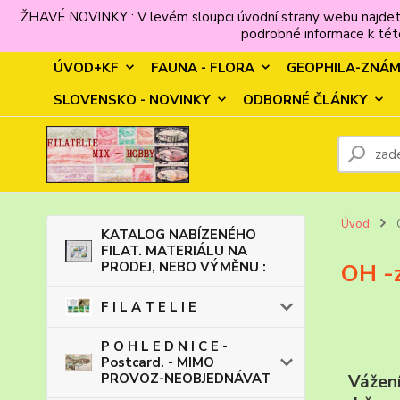
ŽHAVÉ NOVINKY : V levém sloupci úvodní strany webu najdet
podrobné informace k této
ÚVOD+KF
FAUNA - FLORA
GEOPHILA-ZNÁ
SLOVENSKO - NOVINKY
ODBORNÉ ČLÁNKY
Úvod
KATALOG NABÍZENÉHO
FILAT. MATERIÁLU NA
PRODEJ, NEBO VÝMĚNU :
OH -z
F I L A T E L I E
P O H L E D N I C E -
Postcard. - MIMO
PROVOZ-NEOBJEDNÁVAT
Vážení