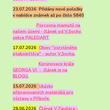
23.07.2026 Přidány nové položky
v nabídce známek až po číslo 5840
Porcovna mamutů na
našem území - článek od V.Sochy,
sekce PALEOART
17.07.2026
Objev "osrstěného
ptakoještěra" - autor V.Socha.
Korunovace krále
GEORGA VI - článek je na
BLOGU.
15.07.2026
Ukázky
připravovaných materiálů pro
výstavu v Příboře.
28.06.2026
Článek V.Zieglera -