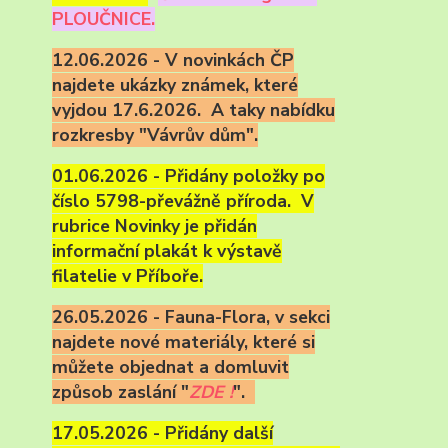
PLOUČNICE.
12.06.2026 - V novinkách ČP
najdete ukázky známek, které
vyjdou 17.6.2026. A taky nabídku
rozkresby "Vávrův dům".
01.06.2026 - Přidány položky po
číslo 5798-převážně příroda. V
rubrice Novinky je přidán
informační plakát k výstavě
filatelie v Příboře.
26.05.2026 - Fauna-Flora, v sekci
najdete nové materiály, které si
můžete objednat a domluvit
způsob zaslání "
ZDE !
".
17.05.2026 - Přidány další