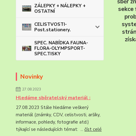
sběr z
ZÁLEPKY + NÁLEPKY +
sekce 
OSTATNÍ
prob
syste
CELISTVOSTI-
Post.stationery.
strán
získ
SPEC. NABÍDKA FAUNA-
FLORA-OLYMPSPORT-
SPEC.TISKY
Novinky
27.08.2023
Hledáme sběratelský materiál :
27.08.2023 Stále hledáme veškerý
materiál (známky, CDV, celistvosti, aršíky,
informace, pohledy, fotografie atd.)
týkající se následujících témat: ...
číst celé