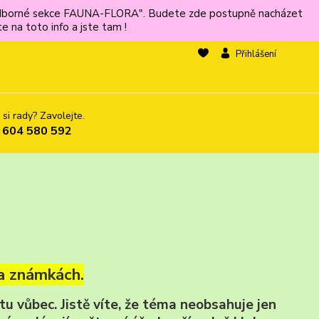
ů odborné sekce FAUNA-FLORA". Budete zde postupně nacházet
 na toto info a jste tam !
Přihlášení
 si rady? Zavolejte.
 604 580 592
a známkách.
u vůbec. Jistě víte, že téma neobsahuje jen