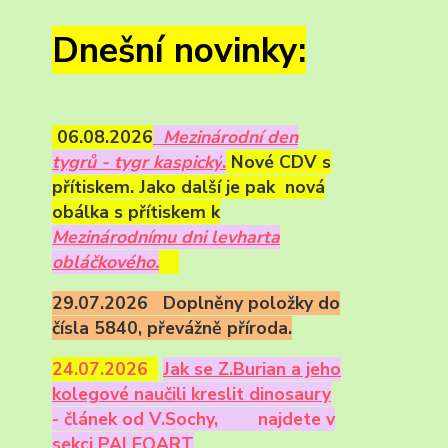
Dnešní novinky:
06.08.2026
Mezinárodní den
tygrů - tygr kaspický
.
Nové CDV s
přítiskem. Jako další je pak nová
obálka s přítiskem k
Mezinárodnímu dni levharta
obláčkového.
29.07.2026 Doplněny položky do
čísla 5840, převážně příroda.
24.07.2026
Ja
k se Z.Burian a jeho
kolegové naučili kreslit dinosaury
- článek od V.Sochy,
najdete v
sekci PALEOART