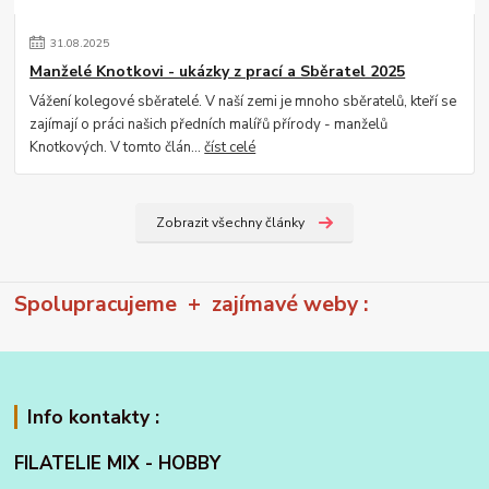
31
.
08
.
2025
Manželé Knotkovi - ukázky z prací a Sběratel 2025
Vážení kolegové sběratelé. V naší zemi je mnoho sběratelů, kteří se
zajímají o práci našich předních malířů přírody - manželů
Knotkových. V tomto člán...
číst celé
Zobrazit všechny články
Spolupracujeme + zajímavé weby :
Info kontakty :
FILATELIE MIX - HOBBY