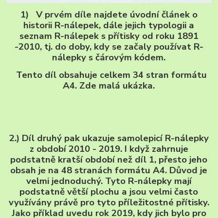
1) V prvém díle najdete úvodní článek o
historii R-nálepek, dále jejich typologii a
seznam R-nálepek s přítisky od roku 1891
-2010, tj. do doby, kdy se začaly používat R-
nálepky s čárovým kódem.
Tento díl obsahuje celkem 34 stran formátu
A4. Zde malá ukázka.
2.) Díl druhý pak ukazuje samolepicí R-nálepky
z období 2010 - 2019. I když zahrnuje
podstatně kratší období než díl 1, přesto jeho
obsah je na 48 stranách formátu A4. Důvod je
velmi jednoduchý. Tyto R-nálepky mají
podstatně větší plochu a jsou velmi často
využívány právě pro tyto příležitostné přítisky.
Jako příklad uvedu rok 2019, kdy jich bylo pro