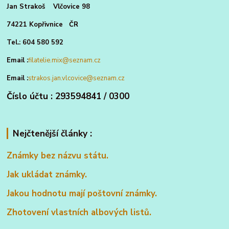
Jan Strakoš Vlčovice 98
74221 Kopřivnice ČR
Tel.: 604 580 592
Email :
filatelie.mix@seznam.cz
Email :
strakos.jan.vlcovice@seznam.cz
Číslo účtu : 293594841 / 0300
Nejčtenější články :
Známky bez názvu státu.
Jak ukládat známky.
Jakou hodnotu mají poštovní známky.
Zhotovení vlastních albových listů.