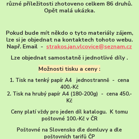
různé příležitosti zhotoveno celkem 86 druhů.
Opět malá ukázka.
Pokud bude mít někdo o tyto materiály zájem,
lze si je objednat na kontaktech tohoto webu.
Např. Email -
strakos.jan.vlcovice@seznam.cz
Lze objednat samostatně i jednotlivé díly .
Možnosti tisku a ceny :
1. Tisk na tenký papír A4 jednostranně - cena
400.-Kč
2. Tisk na hrubý papír A4 (180-200g) - cena 450.-
Kč
Ceny platí vždy pro jeden díl katalogu. K tomu
poštovné 100.-Kč v ČR
Poštovné na Slovensko dle domluvy a dle
poštovních tarifů ČP