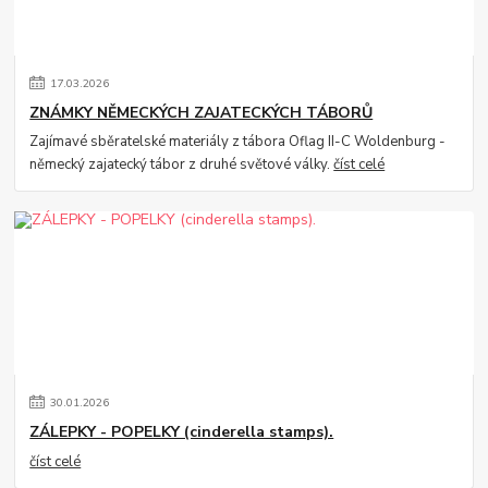
17
.
03
.
2026
ZNÁMKY NĚMECKÝCH ZAJATECKÝCH TÁBORŮ
Zajímavé sběratelské materiály z tábora Oflag II-C Woldenburg -
německý zajatecký tábor z druhé světové války.
číst celé
30
.
01
.
2026
ZÁLEPKY - POPELKY (cinderella stamps).
číst celé