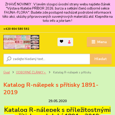
ŽHAVÉ NOVINKY : V levém sloupci úvodní strany webu najdete článek
"Výstava filatelie PŘÍBOR 2026, burza a setkání členů odborné sekce
FAUNA-FLORA". Budete zde postupně nacházet podrobné informace k
této akci, ukázky připravovaných suvenýrových materiálů atd. Klepněte na
toto info a jste tam !
+420 604 580 592
Menu
Hledat
Úvod
ODBORNÉ ČLÁNKY »
Katalog R-nálepek s přítisky.
Katalog R-nálepek s přítisky 1891-
2019
29.05.2020
Katalog R-nálepek s příležitostnými