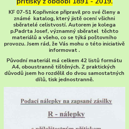
přítisky z období 1891 - 2019.
KF 07-51 Kopřivnice připravil pro své členy a
známé katalog, který jistě ocení všichni
sběratelé celistvostí. Autorem je kolega
p.Padrta Josef, významný sběratel těchto
materiálů a všeho, co se týká poštovního
provozu. Jsem rád, že Vás mohu o této iniciativě
informovat .
Původní materiál má celkem 42 listů formátu
A4, oboustranně tištěných. Z praktických
důvodů jsem ho rozdělil do dvou samostatných
dílů, tisk jednostranně.