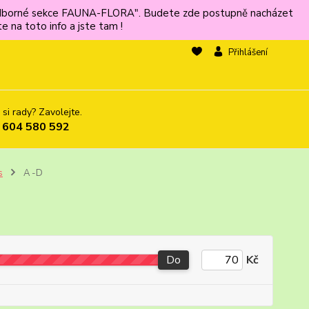
ů odborné sekce FAUNA-FLORA". Budete zde postupně nacházet
 na toto info a jste tam !
Přihlášení
 si rady? Zavolejte.
 604 580 592
s
A -D
Do
Kč