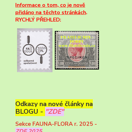
Informace
o tom, co je nově
přidáno na těchto stránkách
.
RYCHLÝ PŘEHLED:
Odkazy na nové články na
BLOGU -
"ZDE"
Sekce FAUNA-FLORA r. 2025 -
ZDE 2025