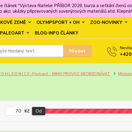
e článek "Výstava filatelie PŘÍBOR 2026, burza a setkání člen
 akci, ukázky připravovaných suvenýrových materiálů atd. Klepněte
MKOVÉ ZEMĚ
OLYMPSPORT + OH
ZOO-NOVINKY
PALEOART
BLOG-INFO ČLÁNKY
Nevíte
Hledat
+420
 O H L E D N I C E -Postcard. - MIMO PROVOZ-NEOBJEDNÁVAT
Místopi
Kč
Od