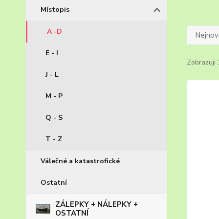
Místopis
A -D
Nejnově
E - I
Zobrazuji 
J - L
M - P
Q - S
T - Z
Válečné a katastrofické
Ostatní
ZÁLEPKY + NÁLEPKY +
OSTATNÍ