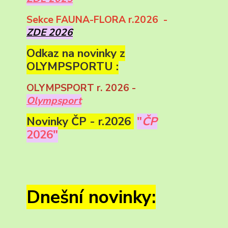
Sekce FAUNA-FLORA r.2026 -
ZDE 2026
Odkaz na novinky z
OLYMPSPORTU :
OLYMPSPORT r. 2026 -
Olympsport
Novinky ČP - r.2026
"
ČP
2026"
Dnešní novinky: