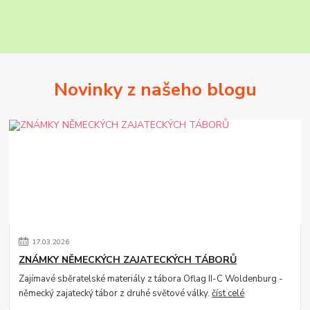
Novinky z našeho blogu
17
.
03
.
2026
ZNÁMKY NĚMECKÝCH ZAJATECKÝCH TÁBORŮ
Zajímavé sběratelské materiály z tábora Oflag II-C Woldenburg -
německý zajatecký tábor z druhé světové války.
číst celé