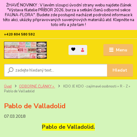
ŽHAVÉ NOVINKY : V levém sloupci úvodní strany webu najdete článek
"Výstava filatelie PŘÍBOR 2026, burza a setkání členů odborné sekce
FAUNA-FLORA". Budete zde postupně nacházet podrobné informace k
této akci, ukázky připravovaných suvenýrových materiálů atd. Klepněte na
toto info a jste tam !
+420 604 580 592
Menu
Hledat
Úvod
ODBORNÉ ČLÁNKY »
KDO JE KDO -zajímavé osobnosti » R - Z »
Pablo de Valladolid
Pablo de Valladolid
07.03.2018
Pablo de Valladolid.