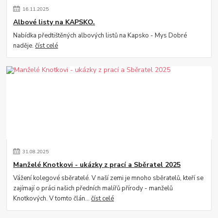
16
.
11
.
2025
Albové listy na KAPSKO.
Nabídka předtištěných albových listů na Kapsko - Mys Dobré
naděje.
číst celé
31
.
08
.
2025
Manželé Knotkovi - ukázky z prací a Sběratel 2025
Vážení kolegové sběratelé. V naší zemi je mnoho sběratelů, kteří se
zajímají o práci našich předních malířů přírody - manželů
Knotkových. V tomto člán...
číst celé