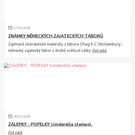
17
.
03
.
2026
ZNÁMKY NĚMECKÝCH ZAJATECKÝCH TÁBORŮ
Zajímavé sběratelské materiály z tábora Oflag II-C Woldenburg -
německý zajatecký tábor z druhé světové války.
číst celé
30
.
01
.
2026
ZÁLEPKY - POPELKY (cinderella stamps).
číst celé