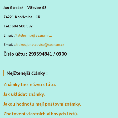
Jan Strakoš Vlčovice 98
74221 Kopřivnice ČR
Tel.: 604 580 592
Email :
filatelie.mix@seznam.cz
Email :
strakos.jan.vlcovice@seznam.cz
Číslo účtu : 293594841 / 0300
Nejčtenější články :
Známky bez názvu státu.
Jak ukládat známky.
Jakou hodnotu mají poštovní známky.
Zhotovení vlastních albových listů.