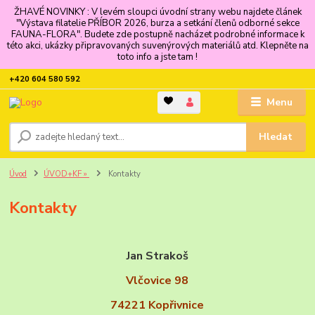
ŽHAVÉ NOVINKY : V levém sloupci úvodní strany webu najdete článek
"Výstava filatelie PŘÍBOR 2026, burza a setkání členů odborné sekce
FAUNA-FLORA". Budete zde postupně nacházet podrobné informace k
této akci, ukázky připravovaných suvenýrových materiálů atd. Klepněte na
toto info a jste tam !
+420 604 580 592
Menu
Hledat
Úvod
ÚVOD+KF »
Kontakty
Kontakty
Jan Strakoš
Vlčovice 98
74221 Kopřivnice