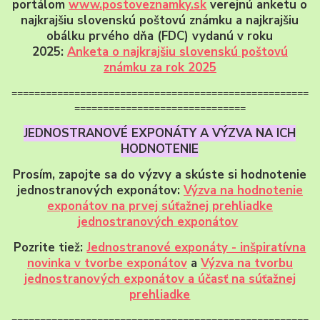
portálom
www.postoveznamky.sk
verejnú anketu o
najkrajšiu slovenskú poštovú známku a najkrajšiu
obálku prvého dňa (FDC) vydanú v roku
2025:
Anketa o najkrajšiu slovenskú poštovú
známku za rok 2025
====================================================
==============================
JEDNOSTRANOVÉ EXPONÁTY A VÝZVA NA ICH
HODNOTENIE
Prosím, zapojte sa do výzvy a skúste si hodnotenie
jednostranových exponátov:
Výzva na hodnotenie
exponátov na prvej súťažnej prehliadke
jednostranových exponátov
Pozrite tiež:
Jednostranové exponáty - inšpiratívna
novinka v tvorbe exponátov
a
Výzva na tvorbu
jednostranových exponátov a účasť na súťažnej
prehliadke