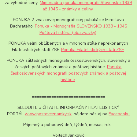
za výhodné ceny:
Mimoriadna ponuka monografií Slovensko 1939
až 1945 - známky a celiny
PONUKA 2-zväzkovej monografickej publikácie Miroslava
Bachratého:
Ponuka - Monografia SLOVENSKO 1938 - 1945
Poštová história (oba zväzky)
PONUKA veľmi obľúbených a v mnohom stále neprekonaných
Filatelistických statí ZSF:
Ponuka Filatelistických stati ZSF
PONUKA základných monografii československých, slovensky a
českých poštových známok a poštovej histórie:
Ponuka
československých monografii poštových známok a poštovej
histórie
====================================================
==============================
SLEDUJTE a ČÍTAJTE INFORMAČNÝ FILATELISTICKÝ
PORTÁL
www.postoveznamky.sk
, nájdete nás aj na
Facebooku
Príjemný a pohodový deň, týždeň, mesiac, rok...
Vojtech Jankovič