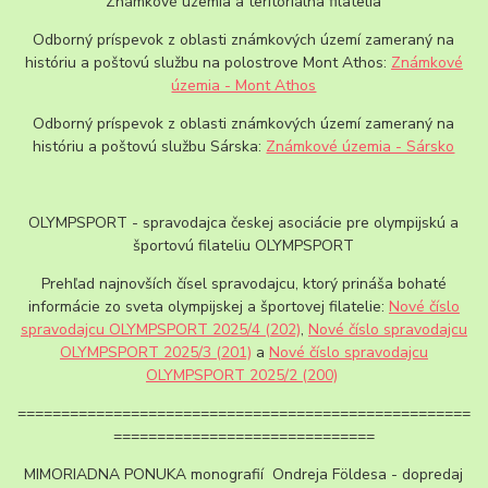
Známkové územia a teritoriálna filatelia
Odborný príspevok z oblasti známkových území zameraný na
históriu a poštovú službu na polostrove Mont Athos:
Známkové
územia - Mont Athos
Odborný príspevok z oblasti známkových území zameraný na
históriu a poštovú službu Sárska:
Známkové územia - Sársko
OLYMPSPORT - spravodajca českej asociácie pre olympijskú a
športovú filateliu OLYMPSPORT
Prehľad najnovších čísel spravodajcu, ktorý prináša bohaté
informácie zo sveta olympijskej a športovej filatelie:
Nové číslo
spravodajcu OLYMPSPORT 2025/4 (202)
,
Nové číslo spravodajcu
OLYMPSPORT 2025/3 (201)
a
Nové číslo spravodajcu
OLYMPSPORT 2025/2 (200)
====================================================
==============================
MIMORIADNA PONUKA monografií Ondreja Földesa - dopredaj