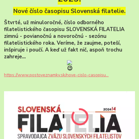
Nové číslo časopisu Slovenská filatelie.
Štvrté, už minuloročné, číslo odborného
filatelistického časopisu SLOVENSKÁ FILATELIA
zimnú - povianočnú a novoročnú - sezónu
filatelistického roka. Veríme, že zaujme, poteší,
inšpiruje i poučí. A keď už fakt nič, aspoň trochu
zahreje...
https://www.postoveznamky.sk/nove-cislo-casopisu...