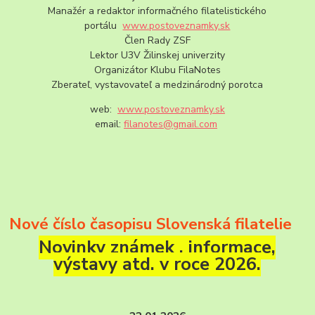
Manažér a redaktor informačného filatelistického
portálu
www.postoveznamky.sk
Člen Rady ZSF
Lektor U3V Žilinskej univerzity
Organizátor Klubu FilaNotes
Zberateľ, vystavovateľ a medzinárodný porotca
web:
www.postoveznamky.sk
email:
filanotes@gmail.com
Nové číslo časopisu Slovenská filatelie
Novinky známek , informace,
výstavy atd. v roce 2026.