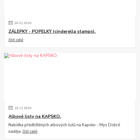
30
.
01
.
2026
ZÁLEPKY - POPELKY (cinderella stamps).
číst celé
16
.
11
.
2025
Albové listy na KAPSKO.
Nabídka předtištěných albových listů na Kapsko - Mys Dobré
naděje.
číst celé