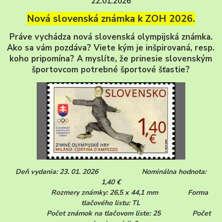
22.01.2026
Nová slovenská známka k ZOH 2026.
Práve vychádza nová slovenská olympijská známka.
Ako sa vám pozdáva? Viete kým je inšpirovaná, resp.
koho pripomína? A myslíte, že prinesie slovenským
športovcom potrebné športové šťastie?
Deň vydania: 23. 01. 2026
Nominálna hodnota:
1,40 €
Rozmery známky: 26,5 x 44,1 mm
Forma
tlačového listu: TL
Počet známok na tlačovom liste: 25
Počet