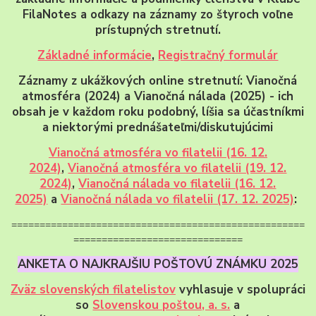
FilaNotes a odkazy na záznamy zo štyroch voľne
prístupných stretnutí.
Základné informácie
,
Registračný formulár
Záznamy z ukážkových online stretnutí: Vianočná
atmosféra (2024) a Vianočná nálada (2025) - ich
obsah je v každom roku podobný, líšia sa účastníkmi
a niektorými prednášateľmi/diskutujúcimi
Vianočná atmosféra vo filatelii (16. 12.
2024)
,
Vianočná atmosféra vo filatelii (19. 12.
2024)
,
Vianočná nálada vo filatelii (16. 12.
2025)
a
Vianočná nálada vo filatelii (17. 12. 2025)
:
====================================================
==============================
ANKETA O NAJKRAJŠIU POŠTOVÚ ZNÁMKU 2025
Zväz slovenských filatelistov
vyhlasuje v spolupráci
so
Slovenskou poštou, a. s.
a