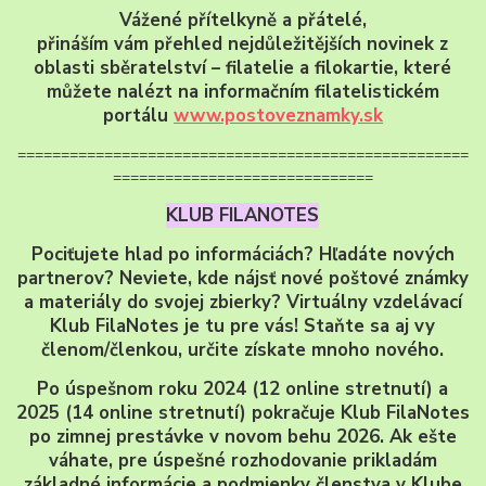
Vážené přítelkyně a přátelé,
přináším vám přehled nejdůležitějších novinek z
oblasti sběratelství – filatelie a filokartie, které
můžete nalézt na informačním filatelistickém
portálu
www.postoveznamky.sk
====================================================
==============================
KLUB FILANOTES
Pociťujete hlad po informáciách? Hľadáte nových
partnerov? Neviete, kde nájsť nové poštové známky
a materiály do svojej zbierky? Virtuálny vzdelávací
Klub FilaNotes je tu pre vás! Staňte sa aj vy
členom/členkou, určite získate mnoho nového.
Po úspešnom roku 2024 (12 online stretnutí) a
2025 (14 online stretnutí) pokračuje Klub FilaNotes
po zimnej prestávke v novom behu 2026. Ak ešte
váhate, pre úspešné rozhodovanie prikladám
základné informácie a podmienky členstva v Klube