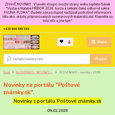
ŽHAVÉ NOVINKY : V levém sloupci úvodní strany webu najdete článek
"Výstava filatelie PŘÍBOR 2026, burza a setkání členů odborné sekce
FAUNA-FLORA". Budete zde postupně nacházet podrobné informace k
této akci, ukázky připravovaných suvenýrových materiálů atd. Klepněte na
toto info a jste tam !
+420 604 580 592
Menu
Hledat
Úvod
SLOVENSKO - NOVINKY »
SLOVENSKO - novinky r.2026
Novinky na portálu "Poštové
známky.sk".
Novinky z portálu Poštové známky.sk
09.02.2026