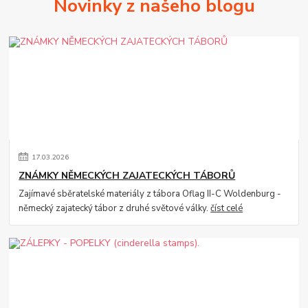
Novinky z našeho blogu
17
.
03
.
2026
ZNÁMKY NĚMECKÝCH ZAJATECKÝCH TÁBORŮ
Zajímavé sběratelské materiály z tábora Oflag II-C Woldenburg -
německý zajatecký tábor z druhé světové války.
číst celé