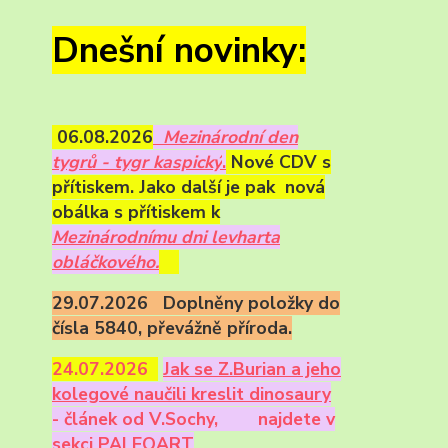
Dnešní novinky:
06.08.2026
Mezinárodní den
tygrů - tygr kaspický
.
Nové CDV s
přítiskem. Jako další je pak nová
obálka s přítiskem k
Mezinárodnímu dni levharta
obláčkového.
29.07.2026 Doplněny položky do
čísla 5840, převážně příroda.
24.07.2026
Ja
k se Z.Burian a jeho
kolegové naučili kreslit dinosaury
- článek od V.Sochy,
najdete v
sekci PALEOART