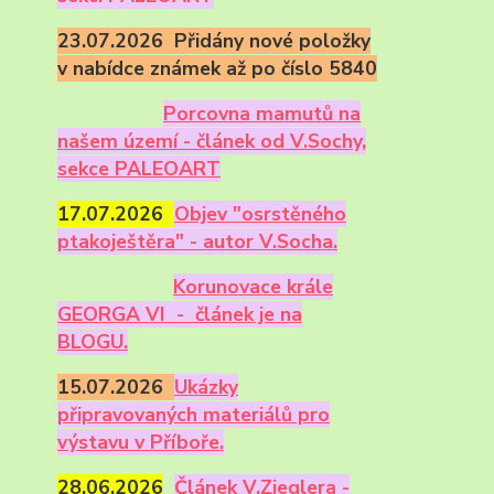
23.07.2026 Přidány nové položky
v nabídce známek až po číslo 5840
Porcovna mamutů na
našem území - článek od V.Sochy,
sekce PALEOART
17.07.2026
Objev "osrstěného
ptakoještěra" - autor V.Socha.
Korunovace krále
GEORGA VI - článek je na
BLOGU.
15.07.2026
Ukázky
připravovaných materiálů pro
výstavu v Příboře.
28.06.2026
Článek V.Zieglera -