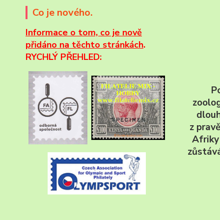
Co je nového.
Informace
o tom, co je nově
přidáno na těchto stránkách
.
RYCHLÝ PŘEHLED:
P
zoolog
dlouh
z pravě
Afriky
zůstáv