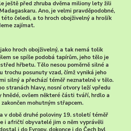
le ještě před zhruba dvěma miliony lety žili
i na Madagaskaru. Ano, je velmi pravděpodobné,
y této čeledi, a to hroch obojživelný a hrošík
udeme zajímat.
jako hroch obojživelný, a tak nemá tolik
lem se spíše podobá tapírům, jeho tělo je
 střed hřbetu. Tělo nesou poměrně silné a
u trochu posunuty vzad, čímž vyniká jeho
elmi silný a přechází téměř neznatelně v tělo.
po stranách hlavy, nosní otvory leží vpředu
 hnědé, ovšem některé části tváří, hrdlo a
 je zakončen mohutným střapcem.
řata v době druhé poloviny 19. století téměř
e i afričtí obyvatelé jim o něm vyprávěli
ostal i do Evropy, dokonce i do Čech byl