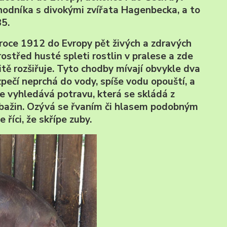
odníka s divokými zvířata Hagenbecka, a to
5.
roce 1912 do Evropy pět živých a zdravých
prostřed husté spleti rostlin v pralese a zde
tě rozšiřuje. Tyto chodby mívají obvykle dva
pečí neprchá do vody, spíše vodu opouští, a
se vyhledává potravu, která se skládá z
o bažin. Ozývá se řvaním či hlasem podobným
 říci, že skřípe zuby.