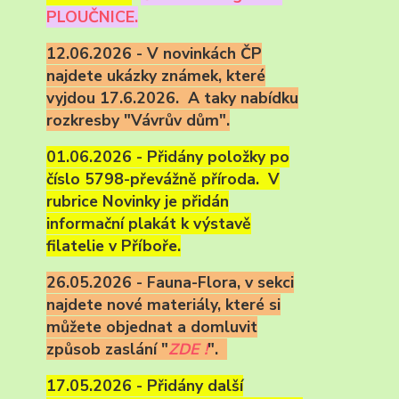
PLOUČNICE.
12.06.2026 - V novinkách ČP
najdete ukázky známek, které
vyjdou 17.6.2026. A taky nabídku
rozkresby "Vávrův dům".
01.06.2026 - Přidány položky po
číslo 5798-převážně příroda. V
rubrice Novinky je přidán
informační plakát k výstavě
filatelie v Příboře.
26.05.2026 - Fauna-Flora, v sekci
najdete nové materiály, které si
můžete objednat a domluvit
způsob zaslání "
ZDE !
".
17.05.2026 - Přidány další