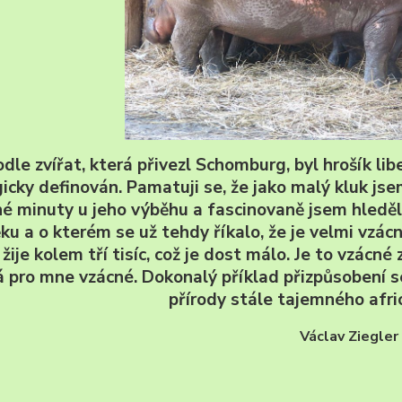
odle zvířat, která přivezl Schomburg, byl hrošík li
icky definován. Pamatuji se, že jako malý kluk jse
é minuty u jeho výběhu a fascinovaně jsem hleděl 
ku a o kterém se už tehdy říkalo, že je velmi vzácn
 žije kolem tří tisíc, což je dost málo. Je to vzácné 
á pro mne vzácné. Dokonalý příklad přizpůsobení 
přírody stále tajemného afri
Václav Ziegler