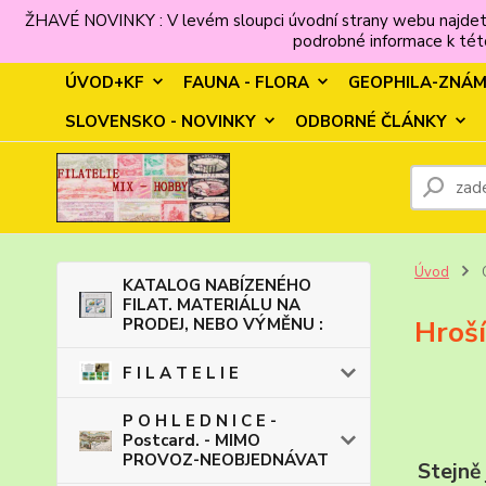
ŽHAVÉ NOVINKY : V levém sloupci úvodní strany webu najdet
podrobné informace k této
ÚVOD+KF
FAUNA - FLORA
GEOPHILA-ZNÁ
SLOVENSKO - NOVINKY
ODBORNÉ ČLÁNKY
Úvod
KATALOG NABÍZENÉHO
FILAT. MATERIÁLU NA
PRODEJ, NEBO VÝMĚNU :
Hroší
F I L A T E L I E
P O H L E D N I C E -
Postcard. - MIMO
PROVOZ-NEOBJEDNÁVAT
Stejně 