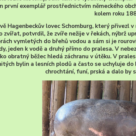
en první exemplář prostřednictvím německého obch
kolem roku 188
vě Hagenbeckův lovec Schomburg, který přivezl v 
o zvířat, potvrdil, že zvíře nežije v řekách, nýbrž u
ěrách vymletých do břehů vodou a sám si je rourovi
y, jeden k vodě a druhý přímo do pralesa. V nebez
ako obratný běžec hledá záchranu v útěku. V prale
itých bylin a lesních plodů a často se uchyluje d
chrochtání, funí, prská a dalo by se