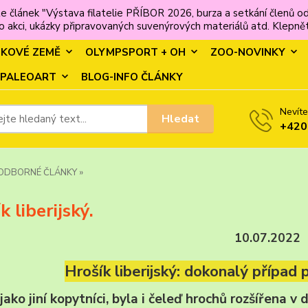
e článek "Výstava filatelie PŘÍBOR 2026, burza a setkání člen
 akci, ukázky připravovaných suvenýrových materiálů atd. Klepněte
MKOVÉ ZEMĚ
OLYMPSPORT + OH
ZOO-NOVINKY
PALEOART
BLOG-INFO ČLÁNKY
Nevíte
Hledat
+420
ODBORNÉ ČLÁNKY »
k liberijský.
10.07.2022
Hrošík liberijský: dokonalý případ 
jako jiní kopytníci, byla i čeleď hrochů rozšířena 