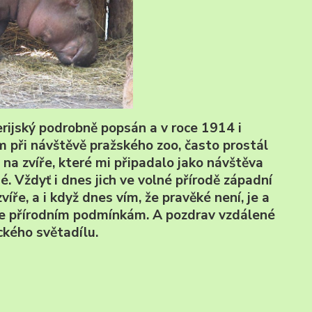
berijský podrobně popsán a v roce 1914 i
m při návštěvě pražského zoo, často prostál
na zvíře, které mi připadalo jako návštěva
é. Vždyť i dnes jich ve volné přírodě západní
zvíře, a i když dnes vím, že pravěké není, je a
se přírodním podmínkám. A pozdrav vzdálené
ckého světadílu.