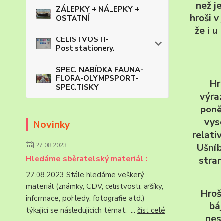
než j
ZÁLEPKY + NÁLEPKY +
hroši v
OSTATNÍ
že i u
CELISTVOSTI-
Post.stationery.
SPEC. NABÍDKA FAUNA-
FLORA-OLYMPSPORT-
Hr
SPEC.TISKY
výra
poně
vys
Novinky
relati
27.08.2023
Ušní
Hledáme sběratelský materiál :
stran
27.08.2023 Stále hledáme veškerý
materiál (známky, CDV, celistvosti, aršíky,
Hroš
informace, pohledy, fotografie atd.)
bá
týkající se následujících témat: ...
číst celé
nes