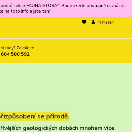
ů odborné sekce FAUNA-FLORA". Budete zde postupně nacházet
 na toto info a jste tam !
Přihlášení
 si rady? Zavolejte.
 604 580 592
přizpůsobení se přírodě.
v dřívějších geologických dobách mnohem více,