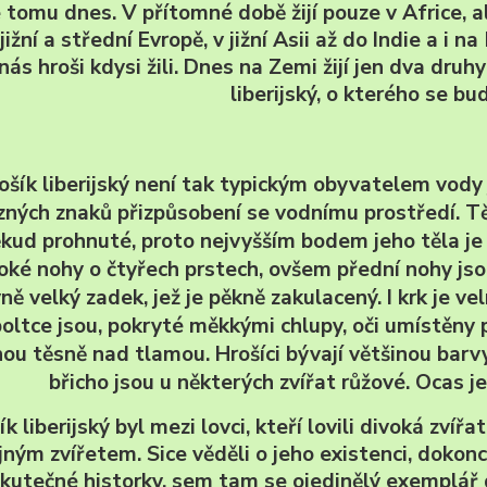
e tomu dnes. V přítomné době žijí pouze v Africe, a
 jižní a střední Evropě, v jižní Asii až do Indie a 
 nás hroši kdysi žili. Dnes na Zemi žijí jen dva druh
liberijský, o kterého se b
ošík liberijský není tak typickým obyvatelem vody 
zných znaků přizpůsobení se vodnímu prostředí. Tě
kud prohnuté, proto nejvyšším bodem jeho těla je
oké nohy o čtyřech prstech, ovšem přední nohy jso
vně velký zadek, jež je pěkně zakulacený. I krk je v
boltce jsou, pokryté měkkými chlupy, oči umístěny 
ou těsně nad tlamou. Hrošíci bývají většinou barvy
břicho jsou u některých zvířat růžové. Ocas
ík liberijský byl mezi lovci, kteří lovili divoká zví
jným zvířetem. Sice věděli o jeho existenci, dokonc
kutečné historky, sem tam se ojedinělý exemplář d