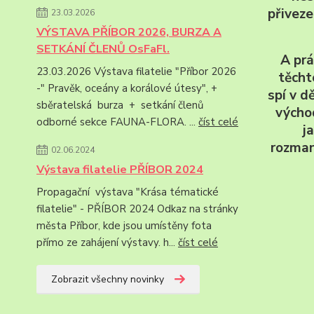
přivez
23.03.2026
VÝSTAVA PŘÍBOR 2026, BURZA A
SETKÁNÍ ČLENŮ OsFaFl.
A prá
23.03.2026 Výstava filatelie "Příbor 2026
těcht
-" Pravěk, oceány a korálové útesy", +
spí v d
sběratelská burza + setkání členů
východ
odborné sekce FAUNA-FLORA. ...
číst celé
j
rozman
02.06.2024
Výstava filatelie PŘÍBOR 2024
Propagační výstava "Krása tématické
filatelie" - PŘÍBOR 2024 Odkaz na stránky
města Příbor, kde jsou umístěny fota
přímo ze zahájení výstavy. h...
číst celé
Zobrazit všechny novinky