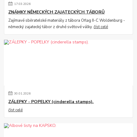
17
.
03
.
2026
ZNÁMKY NĚMECKÝCH ZAJATECKÝCH TÁBORŮ
Zajímavé sběratelské materiály z tábora Oflag II-C Woldenburg -
německý zajatecký tábor z druhé světové války.
číst celé
30
.
01
.
2026
ZÁLEPKY - POPELKY (cinderella stamps).
číst celé