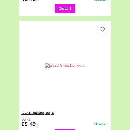
Detail
5520 Směska, xx, o
65 Kč
65 Kč
Skladem
/
ks