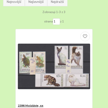
Nejnovější
Nejlevnější
Nejdražší
Zobrazuji 1-3 z 3
strana
z 1
2396 Moldávie, xx