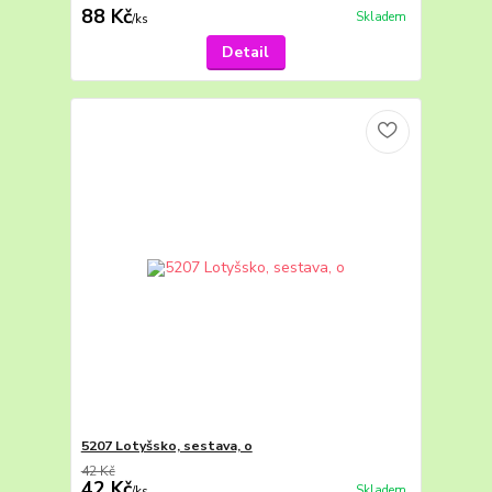
88 Kč
Skladem
/
ks
Detail
5207 Lotyšsko, sestava, o
42 Kč
42 Kč
Skladem
/
ks