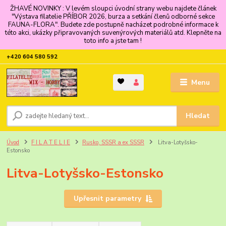
ŽHAVÉ NOVINKY : V levém sloupci úvodní strany webu najdete článek
"Výstava filatelie PŘÍBOR 2026, burza a setkání členů odborné sekce
FAUNA-FLORA". Budete zde postupně nacházet podrobné informace k
této akci, ukázky připravovaných suvenýrových materiálů atd. Klepněte na
toto info a jste tam !
+420 604 580 592
Menu
Hledat
Úvod
F I L A T E L I E
Rusko, SSSR a ex SSSR
Litva-Lotyšsko-
Estonsko
Litva-Lotyšsko-Estonsko
Upřesnit parametry