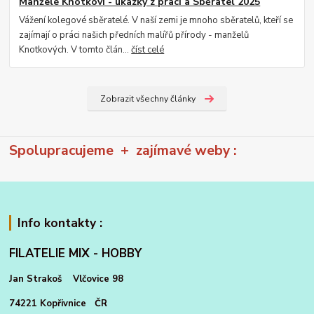
Manželé Knotkovi - ukázky z prací a Sběratel 2025
Vážení kolegové sběratelé. V naší zemi je mnoho sběratelů, kteří se
zajímají o práci našich předních malířů přírody - manželů
Knotkových. V tomto člán...
číst celé
Zobrazit všechny články
Spolupracujeme + zajímavé weby :
Info kontakty :
FILATELIE MIX - HOBBY
Jan Strakoš Vlčovice 98
74221 Kopřivnice ČR