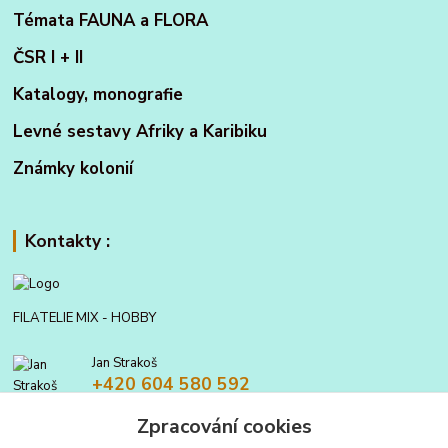
Témata FAUNA a FLORA
ČSR I + II
Katalogy, monografie
Levné sestavy Afriky a Karibiku
Známky kolonií
Kontakty :
FILATELIE MIX - HOBBY
Jan Strakoš
+420 604 580 592
Zpracování cookies
filatelie.mix@seznam.cz