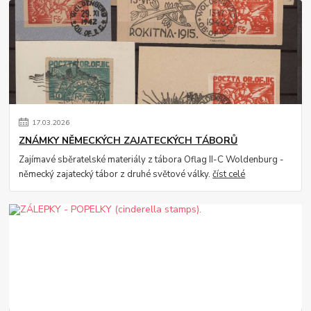
17
.
03
.
2026
ZNÁMKY NĚMECKÝCH ZAJATECKÝCH TÁBORŮ
Zajímavé sběratelské materiály z tábora Oflag II-C Woldenburg -
německý zajatecký tábor z druhé světové války.
číst celé