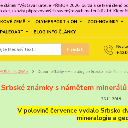
e článek "Výstava filatelie PŘÍBOR 2026, burza a setkání člen
 akci, ukázky připravovaných suvenýrových materiálů atd. Klepněte
MKOVÉ ZEMĚ
OLYMPSPORT + OH
ZOO-NOVINKY
PALEOART
BLOG-INFO ČLÁNKY
Nevíte
Hledat
+420
FAUNA - FLORA »
Odborné články » Mineralogie » Srbsko - námět minera
 Srbské známky s námětem minerálů 
26.11.2019
V polovině července vydalo Srbsko 
mineralogie a geo