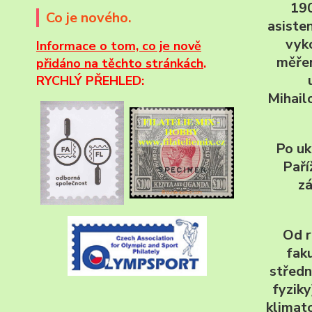
190
Co je nového.
asiste
vyk
Informace
o tom, co je nově
měřen
přidáno na těchto stránkách
.
RYCHLÝ PŘEHLED:
Mihail
Po uk
Paří
zá
Od r
fak
středn
fyziky
klimat