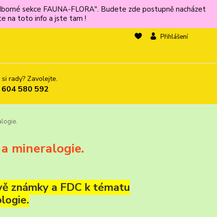
ů odborné sekce FAUNA-FLORA". Budete zde postupně nacházet
 na toto info a jste tam !
Přihlášení
 si rady? Zavolejte.
 604 580 592
logie.
a mineralogie.
dvě známky a FDC k tématu
logie.