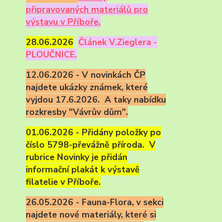
připravovaných materiálů pro
výstavu v Příboře.
28.06.2026
Článek V.Zieglera -
PLOUČNICE.
12.06.2026 - V novinkách ČP
najdete ukázky známek, které
vyjdou 17.6.2026. A taky nabídku
rozkresby "Vávrův dům".
01.06.2026 - Přidány položky po
číslo 5798-převážně příroda. V
rubrice Novinky je přidán
informační plakát k výstavě
filatelie v Příboře.
26.05.2026 - Fauna-Flora, v sekci
najdete nové materiály, které si