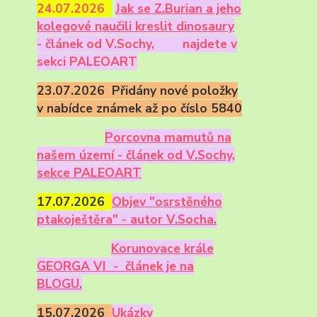
24.07.2026
Ja
k se Z.Burian a jeho
kolegové naučili kreslit dinosaury
- článek od V.Sochy,
najdete v
sekci PALEOART
23.07.2026 Přidány nové položky
v nabídce známek až po číslo 5840
Porcovna mamutů na
našem území - článek od V.Sochy,
sekce PALEOART
17.07.2026
Objev "osrstěného
ptakoještěra" - autor V.Socha.
Korunovace krále
GEORGA VI - článek je na
BLOGU.
15.07.2026
Ukázky