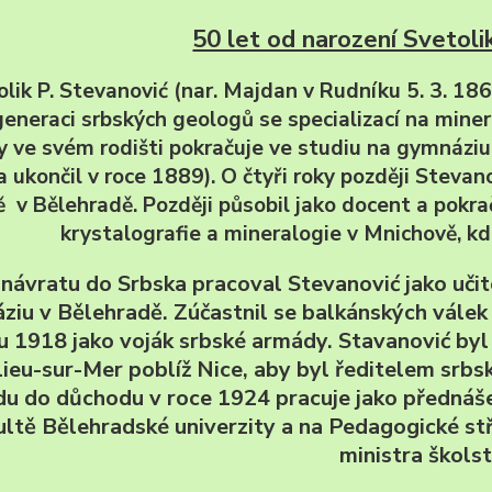
50 let od narození Svetoli
lik P. Stevanović (nar. Majdan v Rudníku 5. 3. 186
generaci srbských geologů se specializací na minera
y ve svém rodišti pokračuje ve studiu na gymnáziu
a ukončil v roce 1889). O čtyři roky později Steva
ě v Bělehradě. Později působil jako docent a pokr
krystalografie a mineralogie v Mnichově, kd
návratu do Srbska pracoval Stevanović jako učit
ziu v Bělehradě. Zúčastnil se balkánských válek 
u 1918 jako voják srbské armády. Stavanović by
ieu-sur-Mer poblíž Nice, aby byl ředitelem srb
u do důchodu v roce 1924 pracuje jako přednáše
ultě Bělehradské univerzity a na Pedagogické st
ministra školst