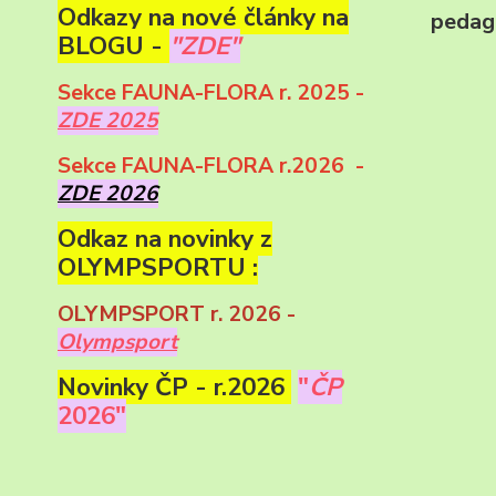
Odkazy na nové články na
pedag
BLOGU -
"ZDE"
Sekce FAUNA-FLORA r. 2025 -
ZDE 2025
Sekce FAUNA-FLORA r.2026 -
ZDE 2026
Odkaz na novinky z
OLYMPSPORTU :
OLYMPSPORT r. 2026 -
Olympsport
Novinky ČP - r.2026
"
ČP
2026"