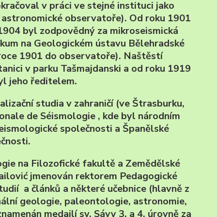
račoval v práci ve stejné instituci jako
é astronomické observatoře). Od roku 1901
 1904 byl zodpovědný za mikroseismická
ůzkum na Geologickém ústavu Bělehradské
 roce 1901 do observatoře). Naštěstí
tanici v parku Tašmajdanski a od roku 1919
yl jeho ředitelem.
izační studia v zahraničí (ve Štrasburku,
tionale de Séismologie , kde byl národním
eismologické společnosti a Španělské
čnosti.
ie na Filozofické fakultě a Zemědělské
hailović jmenován rektorem Pedagogické
udií a článků a některé učebnice (hlavně z
nální geologie, paleontologie, astronomie,
znamenán medailí sv. Sávy 3. a 4. úrovně za