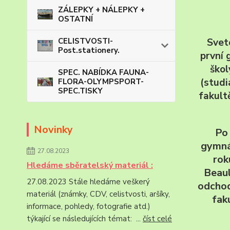
ZÁLEPKY + NÁLEPKY +
OSTATNÍ
Sveto
CELISTVOSTI-
Post.stationery.
první 
škol
SPEC. NABÍDKA FAUNA-
(studi
FLORA-OLYMPSPORT-
SPEC.TISKY
fakult
Novinky
Po 
gymná
27.08.2023
rok
Hledáme sběratelský materiál :
Beaul
27.08.2023 Stále hledáme veškerý
odchod
materiál (známky, CDV, celistvosti, aršíky,
fak
informace, pohledy, fotografie atd.)
týkající se následujících témat: ...
číst celé