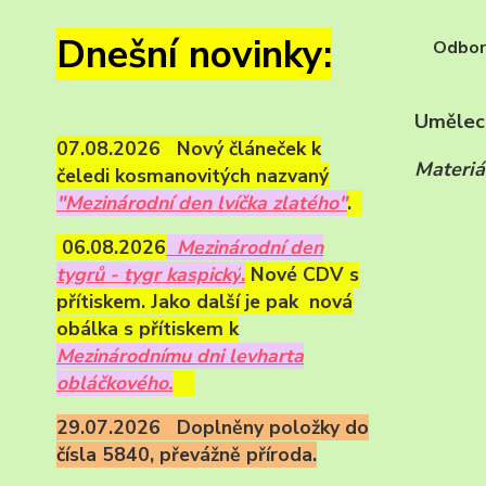
Dnešní novinky:
Odborn
Uměleck
07.08.2026 Nový článeček k
Materiá
čeledi kosmanovitých nazvaný
"Mezinárodní den lvíčka zlatého"
.
06.08.2026
Mezinárodní den
tygrů - tygr kaspický
.
Nové CDV s
přítiskem. Jako další je pak nová
obálka s přítiskem k
Mezinárodnímu dni levharta
obláčkového.
29.07.2026 Doplněny položky do
čísla 5840, převážně příroda.