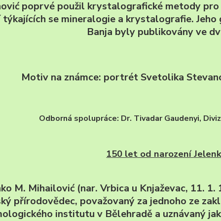
ović poprvé použil krystalografické metody pro 
í týkajících se mineralogie a krystalografie. Jeh
Banja byly publikovány ve dv
Motiv na známce: portrét Svetolika Stevan
Odborná spolupráce: Dr. Tivadar Gaudenyi, Div
150 let od narození Jelenk
nko M. Mihailović (nar. Vrbica u Knjaževac, 11. 1
ský přírodovědec, považovaný za jednoho ze zakl
ologického institutu v Bělehradě a uznávaný ja