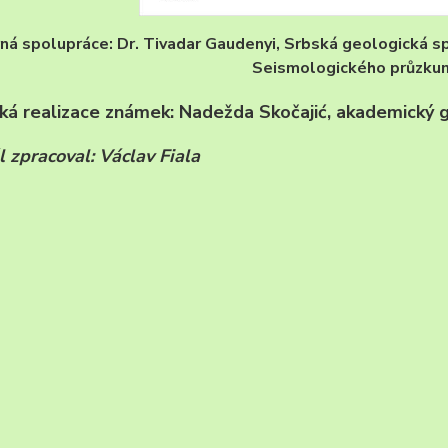
á spolupráce: Dr. Tivadar Gaudenyi, Srbská geologická s
Seismologického průzku
á realizace známek: Nadežda Skočajić, akademický gr
l zpracoval: Václav Fiala