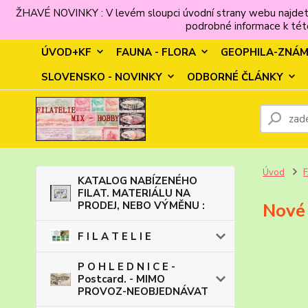
ŽHAVÉ NOVINKY : V levém sloupci úvodní strany webu najdet
podrobné informace k této
ÚVOD+KF
FAUNA - FLORA
GEOPHILA-ZNÁ
SLOVENSKO - NOVINKY
ODBORNÉ ČLÁNKY
Úvod
KATALOG NABÍZENÉHO
FILAT. MATERIÁLU NA
PRODEJ, NEBO VÝMĚNU :
Nové
F I L A T E L I E
P O H L E D N I C E -
Postcard. - MIMO
PROVOZ-NEOBJEDNÁVAT