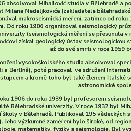
6 absolvoval Mihailović studia v Bělehradě a pok
nt Milana Nedeljkoviće (zakladatele bělehradsk
onával makroseismická měření, zatímco od roku
í. Od roku 1906 organizoval seismologický pr
univerzity (seismologická měření se přesunula v
ovićovi získal geologický ústav seismologickou s
až do své smrti v roce 1959 b
ončení vysokoškolského studia absolvoval special
ži a Berlíně), poté pracoval ve sdružení Interna
stupcem a kromě toho byl také členem Italské s
astronomické spole
oku 1906 do roku 1939 byl profesorem seismolog
ultě Bělehradské univerzity. V roce 1932 byl Mi
í školy v Bělehradě. Publikoval 195 vědeckých st
). Jeho výzkumné zaměření bylo široké, od regio
ologie, matematiky, fyziky a seismologie. Byl vy