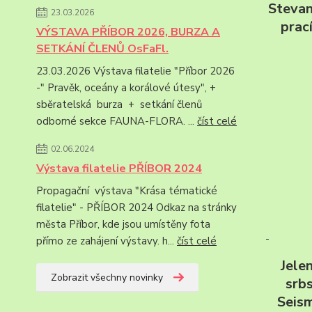
Stevan
23.03.2026
prac
VÝSTAVA PŘÍBOR 2026, BURZA A
SETKÁNÍ ČLENŮ OsFaFl.
23.03.2026 Výstava filatelie "Příbor 2026
-" Pravěk, oceány a korálové útesy", +
sběratelská burza + setkání členů
odborné sekce FAUNA-FLORA. ...
číst celé
02.06.2024
Výstava filatelie PŘÍBOR 2024
Propagační výstava "Krása tématické
filatelie" - PŘÍBOR 2024 Odkaz na stránky
města Příbor, kde jsou umístěny fota
přímo ze zahájení výstavy. h...
číst celé
Jele
Zobrazit všechny novinky
srb
Seism