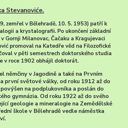
ka Stevanoviće.
9, zemřel v Bělehradě, 10. 5. 1953) patří k
logii a krystalografii. Po ukončení základní
 v Gornji Milanovac, Čačaku a Kragujevaci
nović promoval na Katedře věd na Filozofické
ačoval v pěti semestrech doktorského studia
e v roce 1902 obhájil doktorát.
el němčiny v Jagodině a také na Prvním
a první světové války, od roku 1912 až do
l povýšen na podplukovníka a poslán do
ského gymnázia. Od roku 1922 až do svého
jící geologie a mineralogie na Zemědělské
řední škole v Bělehradě vedle náměstka
ví.