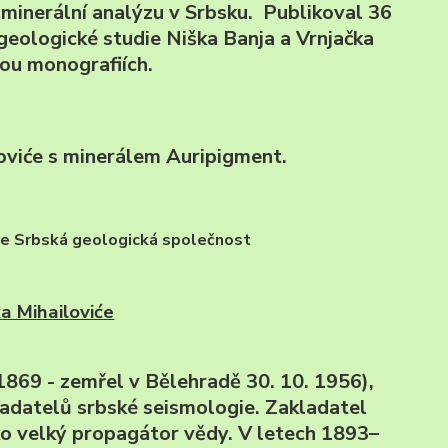
minerální analýzu v Srbsku. Publikoval 36
o geologické studie Niška Banja a Vrnjačka
ou monografiích.
oviće s minerálem Auripigment.
ize Srbská geologická společnost
a Mihailoviće
. 1869 - zemřel v Bělehradě 30. 10. 1956),
adatelů srbské seismologie. Zakladatel
ko velký propagátor vědy. V letech 1893–