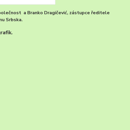
polečnost a Branko Dragičević, zástupce ředitele
mu Srbska.
afik.