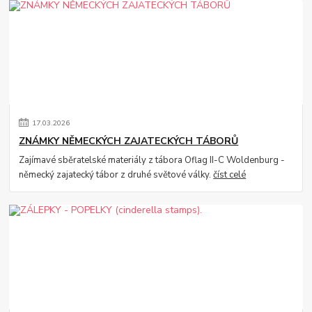
17
.
03
.
2026
ZNÁMKY NĚMECKÝCH ZAJATECKÝCH TÁBORŮ
Zajímavé sběratelské materiály z tábora Oflag II-C Woldenburg -
německý zajatecký tábor z druhé světové války.
číst celé