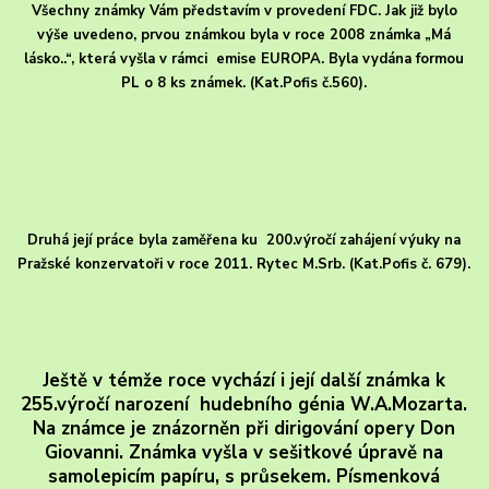
Všechny známky Vám představím v provedení FDC. Jak již bylo
výše uvedeno, prvou známkou byla v roce 2008 známka „Má
lásko..“, která vyšla v rámci emise EUROPA. Byla vydána formou
PL o 8 ks známek. (Kat.Pofis č.560).
Druhá její práce byla zaměřena ku 200.výročí zahájení výuky na
Pražské konzervatoři v roce 2011. Rytec M.Srb. (Kat.Pofis č. 679).
Ještě v témže roce vychází i její další známka k
255.výročí narození hudebního génia W.A.Mozarta.
Na známce je znázorněn při dirigování opery Don
Giovanni. Známka vyšla v sešitkové úpravě na
samolepicím papíru, s průsekem. Písmenková