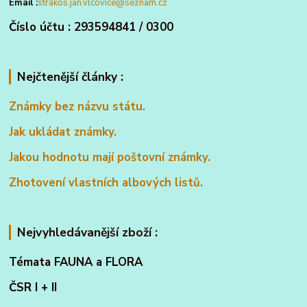
Email :
strakos.jan.vlcovice@seznam.cz
Číslo účtu : 293594841 / 0300
Nejčtenější články :
Známky bez názvu státu.
Jak ukládat známky.
Jakou hodnotu mají poštovní známky.
Zhotovení vlastních albových listů.
Nejvyhledávanější zboží :
Témata FAUNA a FLORA
ČSR I + II