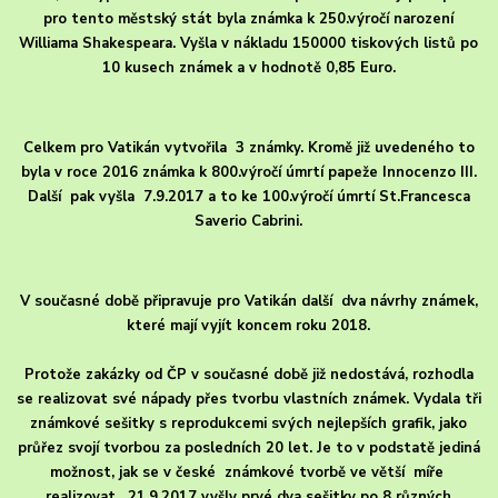
pro tento městský stát byla známka k 250.výročí narození
Williama Shakespeara. Vyšla v nákladu 150000 tiskových listů po
10 kusech známek a v hodnotě 0,85 Euro.
Celkem pro Vatikán vytvořila 3 známky. Kromě již uvedeného to
byla v roce 2016 známka k 800.výročí úmrtí papeže Innocenzo III.
Další pak vyšla 7.9.2017 a to ke 100.výročí úmrtí St.Francesca
Saverio Cabrini.
V současné době připravuje pro Vatikán další dva návrhy známek,
které mají vyjít koncem roku 2018.
Protože zakázky od ČP v současné době již nedostává, rozhodla
se realizovat své nápady přes tvorbu vlastních známek. Vydala tři
známkové sešitky s reprodukcemi svých nejlepších grafik, jako
průřez svojí tvorbou za posledních 20 let. Je to v podstatě jediná
možnost, jak se v české známkové tvorbě ve větší míře
realizovat. 21.9.2017 vyšly prvé dva sešitky po 8 různých