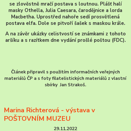
se zlověstně mračí postava s loutnou. Plášť halí
masky Othella, Julia Caesara, čarodějnice a lorda
Macbetha. Uprostřed nahoře sedí prosvětlená
postava elfa. Dole se pitvoří šašek s maskou krále.
A na závěr ukázky celistvostí se známkami z tohoto
aršíku a s razítkem dne vydání prošlé poštou (FDC).
Článek připravil s použitím informačních veřejných
materiálů ČP a s foty filatelistických materiálů z vlastní
sbírky Jan Strakoš.
Marina Richterová - výstava v
POŠTOVNÍM MUZEU
29.11.2022