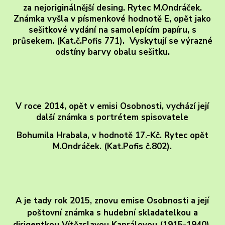
za nejoriginálnější desing. Rytec M.Ondráček.
Známka vyšla v písmenkové hodnotě E, opět jako
sešitkové vydání na samolepícím papíru, s
průsekem. (Kat.č.Pofis 771). Vyskytují se výrazné
odstíny barvy obalu sešitku.
V roce 2014, opět v emisi Osobnosti, vychází její
další známka s portrétem spisovatele
Bohumila Hrabala, v hodnotě 17.-Kč. Rytec opět
M.Ondráček. (Kat.Pofis č.802).
A je tady rok 2015, znovu emise Osobnosti a její
poštovní známka s hudební skladatelkou a
dirigentkou Vítězslavou Kaprálovou (1915-1940).