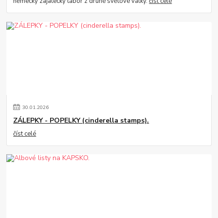
německý zajatecký tábor z druhé světové války.
číst celé
30
.
01
.
2026
ZÁLEPKY - POPELKY (cinderella stamps).
číst celé