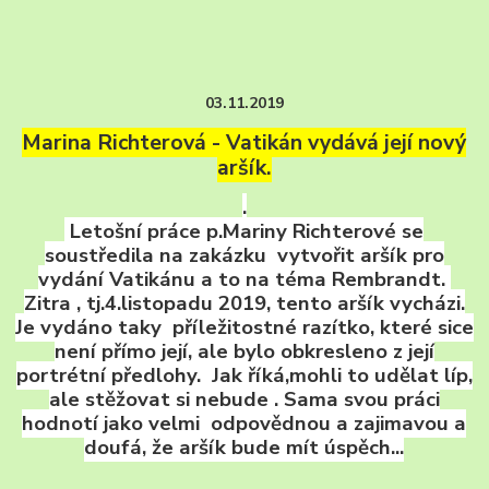
03.11.2019
Marina Richterová - V
atikán vydává její nový
aršík.
.
Letošní práce p.Mariny Richterové se
soustředila na zakázku vytvořit aršík pro
vydání Vatikánu a to na téma Rembrandt.
Zitra , tj.4.listopadu 2019, tento aršík vycházi.
Je vydáno taky příležitostné razítko, které sice
není přímo její, ale bylo obkresleno z její
portrétní předlohy. Jak říká,mohli to udělat líp,
ale stěžovat si nebude . Sama svou práci
hodnotí jako velmi odpovědnou a zajimavou a
doufá, že aršík bude mít úspěch...