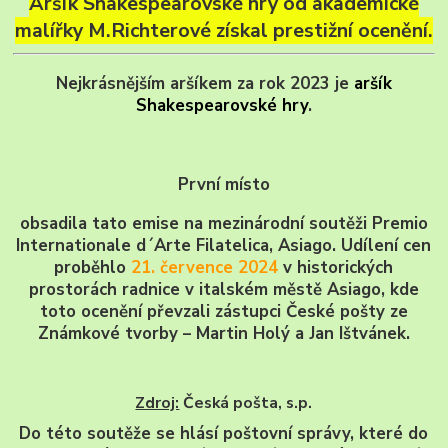
Aršík Shakespearovské hry od akademické
malířky M.Richterové získal prestižní ocenění.
Nejkrásnějším aršíkem za rok 2023 je
aršík
Shakespearovské hry
.
První místo
obsadila tato emise na mezinárodní soutěži Premio
Internationale d´Arte Filatelica, Asiago. Udílení cen
proběhlo
21. července 2024
v historických
prostorách radnice v italském městě Asiago, kde
toto ocenění převzali zástupci České pošty ze
Známkové tvorby – Martin Holý a Jan Ištvánek.
Zdroj:
Česká pošta, s.p.
Do této soutěže se hlásí poštovní správy, které do