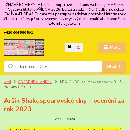
ŽHAVÉ NOVINKY : V levém sloupci úvodní strany webu najdete článek
"Výstava filatelie PŘÍBOR 2026, burza a setkání členů odborné sekce
FAUNA-FLORA". Budete zde postupně nacházet podrobné informace k
této akci, ukázky připravovaných suvenýrových materiálů atd. Klepněte na
toto info a jste tam !
+420 604 580 592
Menu
Hledat
Úvod
ODBORNÉ ČLÁNKY »
KDO JE KDO -zajímavé osobnosti » R - Z »
Richterová Marina
Aršík Shakespearovské dny - ocenění za
rok 2023
27.07.2024