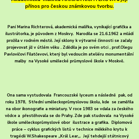
přínos pro českou známkovou tvorbu.
Paní Marina Richterová, akademická malířka, vynikající grafička a
ilustrátorka, je původem z Moskvy. Narodila se 21.6.1962 a mládí
prožila v rodném městě. Její sklony k výtvarné činnosti se začaly
projevovat již v útlém věku . Zdědila je po svém otci , prof.Olegu
Pavlovičovi Filatčevovi, který byl vedoucím ateliéru monumentální
malby na Vysoké umělecké průmyslové škole v Moskvě.
Ona sama vystudovala Francouzské lyceum a následně pak, od
roku 1978, Střední uměleckoprůmyslovou školu, kde se zaměřila
na obor ikonografie a miniatury. V roce 1983 se vdala za českého
vědce a přestěhovala se do Prahy. Zde pak studovala na Vysoké
škole uměleckoprůmyslové obor ilustrace a grafika. Diplomová
práce – cyklus grafických listů v technice měkkého krytu k
tragédii W.Shakespeare ,,Král Lear,,. Její tehdejší státnicový