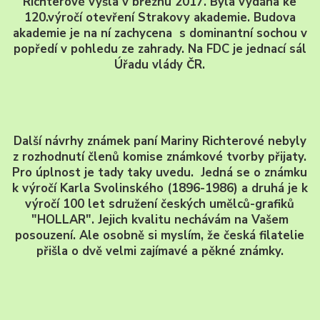
Richterové vyšla v březnu 2017. Byla vydána ke
120.výročí otevření Strakovy akademie. Budova
akademie je na ní zachycena s dominantní sochou v
popředí v pohledu ze zahrady. Na FDC je jednací sál
Úřadu vlády ČR.
Další návrhy známek paní Mariny Richterové nebyly
z rozhodnutí členů komise známkové tvorby přijaty.
Pro úplnost je tady taky uvedu. Jedná se o známku
k výročí Karla Svolinského (1896-1986) a druhá je k
výročí 100 let sdružení českých umělců-grafiků
"HOLLAR". Jejich kvalitu nechávám na Vašem
posouzení. Ale osobně si myslím, že česká filatelie
přišla o dvě velmi zajímavé a pěkné známky.