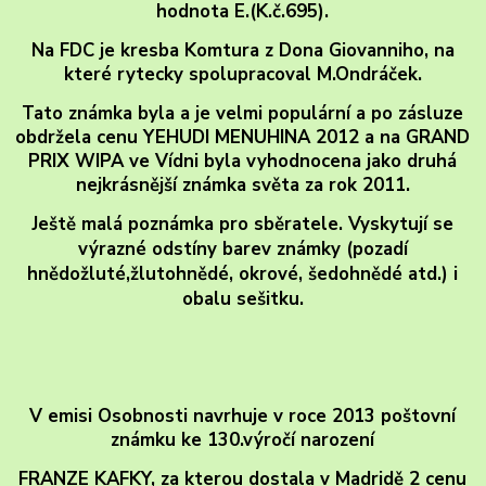
hodnota E.(K.č.695).
Na FDC je kresba Komtura z Dona Giovanniho, na
které rytecky spolupracoval M.Ondráček.
Tato známka byla a je velmi populární a po zásluze
obdržela cenu YEHUDI MENUHINA 2012 a na GRAND
PRIX WIPA ve Vídni byla vyhodnocena jako druhá
nejkrásnější známka světa za rok 2011.
Ještě malá poznámka pro sběratele. Vyskytují se
výrazné odstíny barev známky (pozadí
hnědožluté,žlutohnědé, okrové, šedohnědé atd.) i
obalu sešitku.
V emisi Osobnosti navrhuje v roce 2013 poštovní
známku ke 130.výročí narození
FRANZE KAFKY, za kterou dostala v Madridě 2 cenu