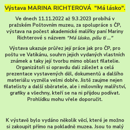
Výstava MARINA RICHTEROVÁ "Má lásko".
Ve dnech 11.11.2022 až 9.3.2023 probíhá v
pražském Poštovním muzeu, za spolupráce s ČP,
výstava na počest akademické malířky paní Mariny
Richterové s názvem
"Má lásko, píšu ti ..."
Výstava ukazuje průřez její práce jak pro ČP, pro
poštu ve Vatikánu, souhrn jejich vydaných vlastních
známek a taky její tvorbu mimo oblast filatelie.
Organizátoři si opravdu dali záležet a celá
prezentace vystavených děl, dokumentů a dalšího
materiálu vyzněla velmi dobře. Jistě zaujme nejen
filatelisty a další sběratele, ale i milovníky malířství,
grafiky a všechny, kteří se na ni přijdou podívat.
Prohlídku mohu vřele doporučit.
K výstavě bylo vydáno několik věcí, které je možno
si zakoupit přímo na pokladně muzea. Jsou to malý