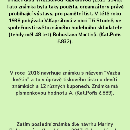
Tato známka byla taky použita, organizátory právě
probíhající výstavy, pro pamětní list. V létě roku
1938 pobývala V.Kaprálová v obci Tři Studně, ve
společnosti světoznámého hudebního skladatele
(tehdy měl 48 let) Bohuslava Martinů. (Kat.Pofis
č.832).
V roce 2016 navrhuje známku s názvem "Vazba
květin" a to v úpravě tiskového listu o devíti
známkách a 12 různých kuponech. Známka má
písmenkovou hodnotu A. (Kat.Pofis č.889).
Zatím poslední známka dle návrhu Mariny