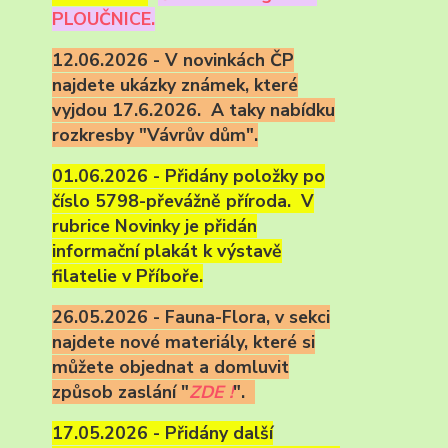
PLOUČNICE.
12.06.2026 - V novinkách ČP
najdete ukázky známek, které
vyjdou 17.6.2026. A taky nabídku
rozkresby "Vávrův dům".
01.06.2026 - Přidány položky po
číslo 5798-převážně příroda. V
rubrice Novinky je přidán
informační plakát k výstavě
filatelie v Příboře.
26.05.2026 - Fauna-Flora, v sekci
najdete nové materiály, které si
můžete objednat a domluvit
způsob zaslání "
ZDE !
".
17.05.2026 - Přidány další