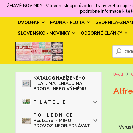
ŽHAVÉ NOVINKY : V levém sloupci úvodní strany webu najdet
podrobné informace k této
ÚVOD+KF
FAUNA - FLORA
GEOPHILA-ZNÁ
SLOVENSKO - NOVINKY
ODBORNÉ ČLÁNKY
Úvod
KATALOG NABÍZENÉHO
FILAT. MATERIÁLU NA
PRODEJ, NEBO VÝMĚNU :
Alfre
F I L A T E L I E
P O H L E D N I C E -
Postcard. - MIMO
PROVOZ-NEOBJEDNÁVAT
Vyrůst