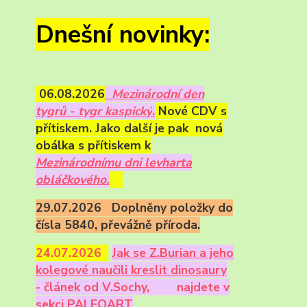
Dnešní novinky:
06.08.2026
Mezinárodní den
tygrů - tygr kaspický
.
Nové CDV s
přítiskem. Jako další je pak nová
obálka s přítiskem k
Mezinárodnímu dni levharta
obláčkového.
29.07.2026 Doplněny položky do
čísla 5840, převážně příroda.
24.07.2026
Ja
k se Z.Burian a jeho
kolegové naučili kreslit dinosaury
- článek od V.Sochy,
najdete v
sekci PALEOART