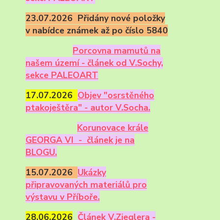
23.07.2026 Přidány nové položky
v nabídce známek až po číslo 5840
Porcovna mamutů na
našem území - článek od V.Sochy,
sekce PALEOART
17.07.2026
Objev "osrstěného
ptakoještěra" - autor V.Socha.
Korunovace krále
GEORGA VI - článek je na
BLOGU.
15.07.2026
Ukázky
připravovaných materiálů pro
výstavu v Příboře.
28.06.2026
Článek V.Zieglera -