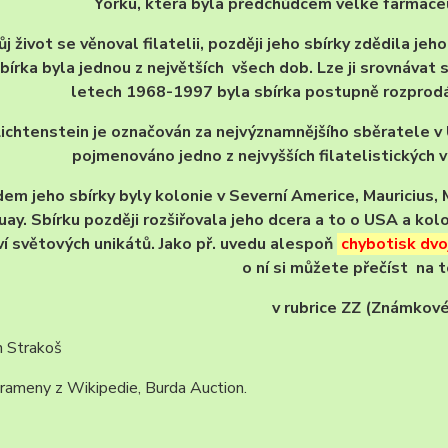
Yorku, která byla předchůdcem velké farmace
ůj život se věnoval filatelii, později jeho sbírky zdědila jeh
bírka byla jednou z největších všech dob. Lze ji srovnávat 
letech 1968-1997 byla sbírka postupně rozprodá
ichtenstein je označován za nejvýznamnějšího sběratele v 
pojmenováno jedno z nejvyšších filatelistických 
em jeho sbírky byly kolonie v Severní Americe, Mauricius,
uay. Sbírku později rozšiřovala jeho dcera a to o USA a kolo
í světových unikátů. Jako př. uvedu alespoň
chybotisk dvo
o ní si můžete přečíst na
v rubrice ZZ (Známkov
n Strakoš
rameny z Wikipedie, Burda Auction.