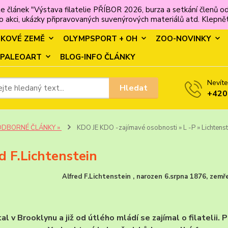
e článek "Výstava filatelie PŘÍBOR 2026, burza a setkání člen
 akci, ukázky připravovaných suvenýrových materiálů atd. Klepněte
MKOVÉ ZEMĚ
OLYMPSPORT + OH
ZOO-NOVINKY
PALEOART
BLOG-INFO ČLÁNKY
Nevíte
Hledat
+420
ODBORNÉ ČLÁNKY »
KDO JE KDO -zajímavé osobnosti » L -P » Lichtenst
d F.Lichtenstein
Alfred F.Lichtenstein , narozen 6.srpna 1876, zemř
al v Brooklynu a již od útlého mládí se zajímal o filateli