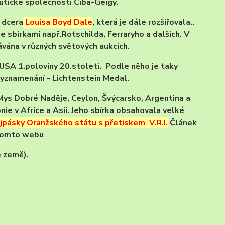
utické společnosti Ciba-Geigy.
o dcera
Louisa Boyd Dale
, která je dále rozšiřovala..
se sbírkami např.Rotschilda, Ferraryho a dalších. V
vána v různých světových aukcích.
USA 1.poloviny 20.století. Podle něho je taky
vyznamenání - Lichtenstein Medal.
 Mys Dobré Naděje, Ceylon, Švýcarsko, Argentina a
nie v Africe a Asii. Jeho sbírka obsahovala velké
jpásky Oranžského státu s přetiskem V.R.I.
Článek
 tomto webu
é země).