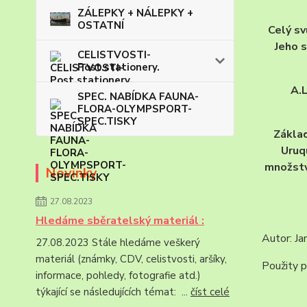
ZÁLEPKY + NÁLEPKY +
OSTATNÍ
Celý sv
Jeho s
CELISTVOSTI-
Post.stationery.
A.L
SPEC. NABÍDKA FAUNA-
FLORA-OLYMPSPORT-
SPEC.TISKY
Základ
Uruq
množstv
Novinky
27.08.2023
Hledáme sběratelský materiál :
Autor: Ja
27.08.2023 Stále hledáme veškerý
materiál (známky, CDV, celistvosti, aršíky,
Použity p
informace, pohledy, fotografie atd.)
týkající se následujících témat: ...
číst celé