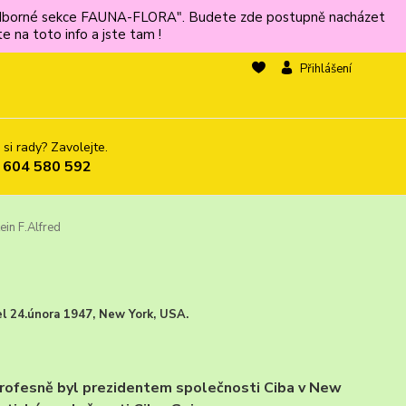
ů odborné sekce FAUNA-FLORA". Budete zde postupně nacházet
 na toto info a jste tam !
Přihlášení
 si rady? Zavolejte.
 604 580 592
ein F.Alfred
el 24.února 1947, New York, USA.
i. Profesně byl prezidentem společnosti Ciba v New