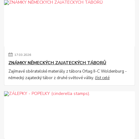
17
.
03
.
2026
ZNÁMKY NĚMECKÝCH ZAJATECKÝCH TÁBORŮ
Zajímavé sběratelské materiály z tábora Oflag II-C Woldenburg -
německý zajatecký tábor z druhé světové války.
číst celé