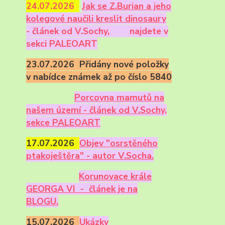
24.07.2026
Ja
k se Z.Burian a jeho
kolegové naučili kreslit dinosaury
- článek od V.Sochy,
najdete v
sekci PALEOART
23.07.2026 Přidány nové položky
v nabídce známek až po číslo 5840
Porcovna mamutů na
našem území - článek od V.Sochy,
sekce PALEOART
17.07.2026
Objev "osrstěného
ptakoještěra" - autor V.Socha.
Korunovace krále
GEORGA VI - článek je na
BLOGU.
15.07.2026
Ukázky