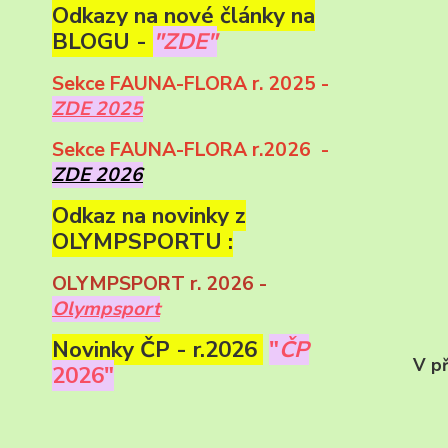
Odkazy na nové články na
BLOGU -
"ZDE"
Sekce FAUNA-FLORA r. 2025 -
ZDE 2025
Sekce FAUNA-FLORA r.2026 -
ZDE 2026
Odkaz na novinky z
OLYMPSPORTU :
OLYMPSPORT r. 2026 -
Olympsport
Novinky ČP - r.2026
"
ČP
V př
2026"