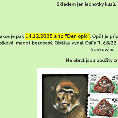
Skladem jen jednotky kusů.
14.12.2025 a to "Den opic"
 akce je pak
. Opět je př
čkové, magot bezocasý. Obálku vydal OsFaFl, č.8/22. 
frankování.
Na obr.1 jsou použity 