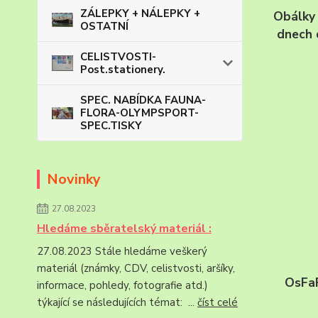
ZÁLEPKY + NÁLEPKY +
Obálky 
OSTATNÍ
dnech 
CELISTVOSTI-
Post.stationery.
SPEC. NABÍDKA FAUNA-
FLORA-OLYMPSPORT-
SPEC.TISKY
Novinky
27.08.2023
Hledáme sběratelský materiál :
27.08.2023 Stále hledáme veškerý
materiál (známky, CDV, celistvosti, aršíky,
OsFaF
informace, pohledy, fotografie atd.)
týkající se následujících témat: ...
číst celé