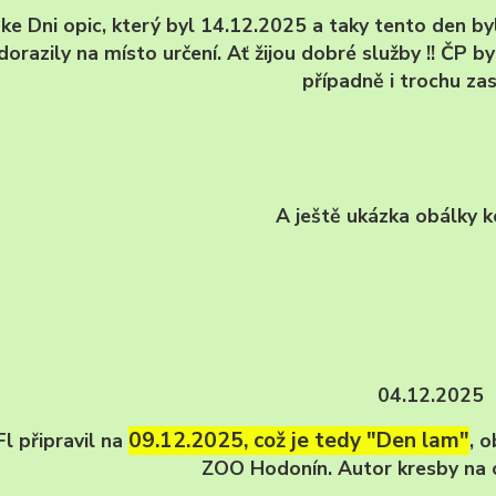
ke Dni opic, který byl 14.12.2025 a taky tento den b
dorazily na místo určení. Ať žijou dobré služby !! ČP 
případně i trochu za
A ještě ukázka obálky k
04.12.2025
09.12.2025, což je tedy "Den lam"
l připravil na
, 
ZOO Hodonín. Autor kresby na 