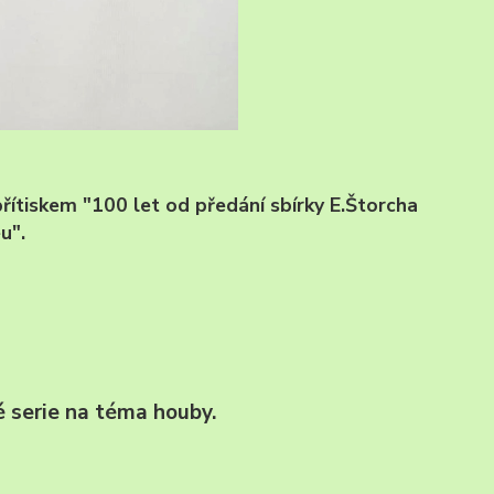
řítiskem "100 let od předání sbírky E.Štorcha
u".
é serie na téma houby.