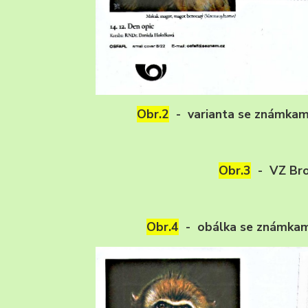
Obr.2
- varianta se známkami 
Obr.3
- VZ Br
Obr.4
- obálka se známkam