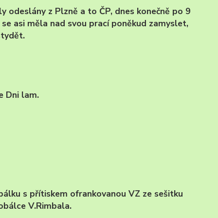
yly odeslány z Plzně a to ČP, dnes konečně po 9
by se asi měla nad svou prací poněkud zamyslet,
stydět.
e Dni lam.
obálku s přítiskem ofrankovanou VZ ze sešitku
obálce V.Rimbala.