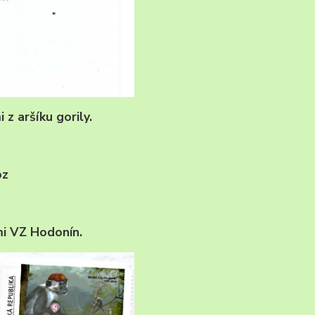
z aršíku gorily.
oz
i VZ Hodonín.