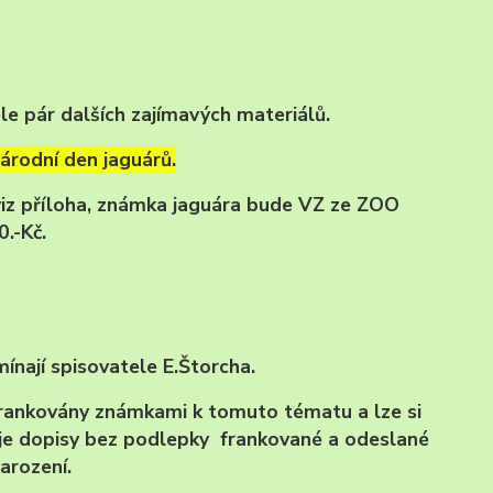
le pár dalších zajímavých materiálů.
árodní den jaguárů.
viz příloha, známka jaguára bude VZ ze ZOO
0.-Kč.
ínají spisovatele E.Štorcha.
frankovány známkami k tomuto tématu a lze si
 je dopisy bez podlepky frankované a odeslané
arození.