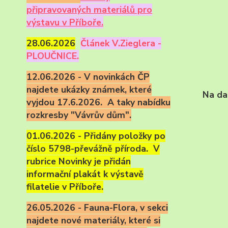
připravovaných materiálů pro
výstavu v Příboře.
28.06.2026
Článek V.Zieglera -
PLOUČNICE.
12.06.2026 - V novinkách ČP
najdete ukázky známek, které
Na da
vyjdou 17.6.2026. A taky nabídku
rozkresby "Vávrův dům".
01.06.2026 - Přidány položky po
číslo 5798-převážně příroda. V
rubrice Novinky je přidán
informační plakát k výstavě
filatelie v Příboře.
26.05.2026 - Fauna-Flora, v sekci
najdete nové materiály, které si