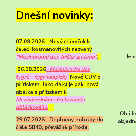
Dnešní novinky:
07.08.2026 Nový článeček k
čeledi kosmanovitých nazvaný
Je 
"Mezinárodní den lvíčka zlatého"
.
06.08.2026
Mezinárodní den
tygrů - tygr kaspický
.
Nové CDV s
přítiskem. Jako další je pak nová
obálka s přítiskem k
Mezinárodnímu dni levharta
obláčkového.
Obálky
29.07.2026 Doplněny položky do
objedn
čísla 5840, převážně příroda.