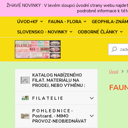
ŽHAVÉ NOVINKY : V levém sloupci úvodní strany webu najdet
podrobné informace k této
ÚVOD+KF
FAUNA - FLORA
GEOPHILA-ZNÁ
SLOVENSKO - NOVINKY
ODBORNÉ ČLÁNKY
Úvod
KATALOG NABÍZENÉHO
FILAT. MATERIÁLU NA
PRODEJ, NEBO VÝMĚNU :
FAUN
F I L A T E L I E
P O H L E D N I C E -
Postcard. - MIMO
PROVOZ-NEOBJEDNÁVAT