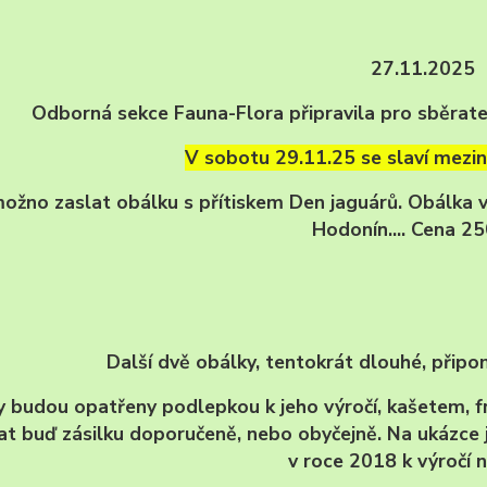
27.11.2025
Odborná sekce Fauna-Flora připravila pro sběrate
V sobotu 29.11.25 se slaví mezin
možno zaslat obálku s přítiskem Den jaguárů. Obálka 
Hodonín.... Cena 25
Další dvě obálky, tentokrát dlouhé, připom
 budou opatřeny podlepkou k jeho výročí, kašetem, 
at buď zásilku doporučeně, nebo obyčejně. Na ukázce
v roce 2018 k výročí n