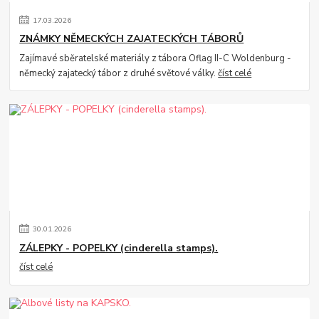
17
.
03
.
2026
ZNÁMKY NĚMECKÝCH ZAJATECKÝCH TÁBORŮ
Zajímavé sběratelské materiály z tábora Oflag II-C Woldenburg -
německý zajatecký tábor z druhé světové války.
číst celé
30
.
01
.
2026
ZÁLEPKY - POPELKY (cinderella stamps).
číst celé