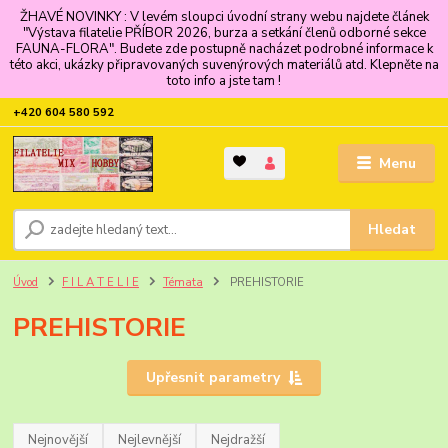
ŽHAVÉ NOVINKY : V levém sloupci úvodní strany webu najdete článek
"Výstava filatelie PŘÍBOR 2026, burza a setkání členů odborné sekce
FAUNA-FLORA". Budete zde postupně nacházet podrobné informace k
této akci, ukázky připravovaných suvenýrových materiálů atd. Klepněte na
toto info a jste tam !
+420 604 580 592
Menu
Hledat
Úvod
F I L A T E L I E
Témata
PREHISTORIE
PREHISTORIE
Upřesnit parametry
Nejnovější
Nejlevnější
Nejdražší