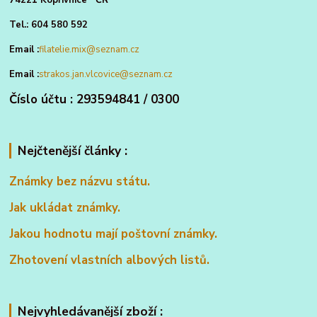
74221 Kopřivnice ČR
Tel.: 604 580 592
Email :
filatelie.mix@seznam.cz
Email :
strakos.jan.vlcovice@seznam.cz
Číslo účtu : 293594841 / 0300
Nejčtenější články :
Známky bez názvu státu.
Jak ukládat známky.
Jakou hodnotu mají poštovní známky.
Zhotovení vlastních albových listů.
Nejvyhledávanější zboží :