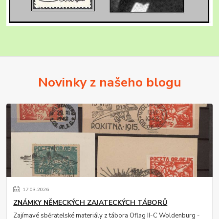
Novinky z našeho blogu
17
.
03
.
2026
ZNÁMKY NĚMECKÝCH ZAJATECKÝCH TÁBORŮ
Zajímavé sběratelské materiály z tábora Oflag II-C Woldenburg -