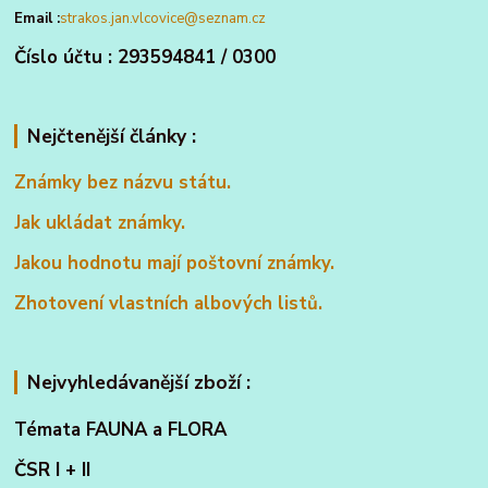
Email :
strakos.jan.vlcovice@seznam.cz
Číslo účtu : 293594841 / 0300
Nejčtenější články :
Známky bez názvu státu.
Jak ukládat známky.
Jakou hodnotu mají poštovní známky.
Zhotovení vlastních albových listů.
Nejvyhledávanější zboží :
Témata FAUNA a FLORA
ČSR I + II