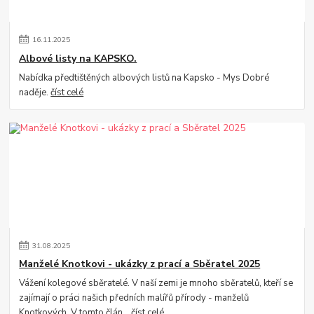
16
.
11
.
2025
Albové listy na KAPSKO.
Nabídka předtištěných albových listů na Kapsko - Mys Dobré
naděje.
číst celé
31
.
08
.
2025
Manželé Knotkovi - ukázky z prací a Sběratel 2025
Vážení kolegové sběratelé. V naší zemi je mnoho sběratelů, kteří se
zajímají o práci našich předních malířů přírody - manželů
Knotkových. V tomto člán...
číst celé