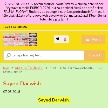
ŽHAVÉ NOVINKY : V levém sloupci úvodní strany webu najdete článek
"Výstava filatelie PŘÍBOR 2026, burza a setkání členů odborné sekce
FAUNA-FLORA". Budete zde postupně nacházet podrobné informace k
této akci, ukázky připravovaných suvenýrových materiálů atd. Klepněte na
toto info a jste tam !
+420 604 580 592
Menu
Hledat
Úvod
ODBORNÉ ČLÁNKY »
KDO JE KDO -zajímavé osobnosti » R - Z »
Sayed Darwish
Sayed Darwish
07.03.2018
Sayed Darwish.